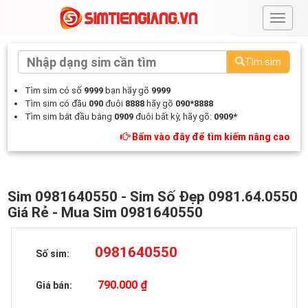
#
Tìm sim
Tìm sim có số
9999
bạn hãy gõ
9999
Tìm sim có đầu
090
đuôi
8888
hãy gõ
090*8888
Tìm sim bắt đầu bằng
0909
đuôi bất kỳ, hãy gõ:
0909*
Bấm vào đây để tìm kiếm nâng cao
Sim 0981640550 - Sim Số Đẹp 0981.64.0550
Giá Rẻ - Mua Sim 0981640550
0981640550
Số sim:
790.000 ₫
Giá bán: