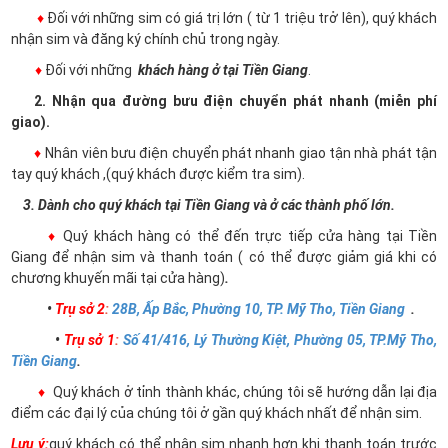
♦
Đối với những sim có giá trị lớn ( từ 1 triệu trở lên), quý khách
nhận sim và đăng ký chính chủ trong ngày.
♦
Đối với những
khách hàng ở tại Tiền Giang
.
2. Nhận qua đường bưu điện chuyển phát nhanh (miễn phí
giao).
♦
Nhân viên bưu điện chuyển phát nhanh giao tận nhà phát tận
tay quý khách ,(quý khách được kiểm tra sim).
3. Dành cho quý khách tại Tiền Giang và ở các thành phố lớn.
♦
Quý khách hàng có thể đến trực tiếp cửa hàng tại Tiền
Giang để nhận sim và thanh toán ( có thể được giảm giá khi có
chương khuyến mãi tại cửa hàng)
.
•
Trụ sở 2
:
28B, Ấp Bắc, Phường 10, TP. Mỹ Tho, Tiền Giang
.
•
Trụ sở 1
:
Số 41/416, Lý Thường Kiệt, Phường 05, TP.Mỹ Tho,
Tiền Giang
.
♦
Quý khách ở tỉnh thành khác, chúng tôi sẽ hướng dẫn lại địa
điểm các đại lý của chúng tôi ở gần quý khách nhất để nhận sim.
Lưu ý:
quý khách có thể nhận sim nhanh hơn khi thanh toán trước