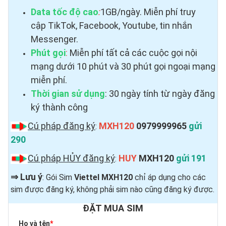
Data tốc độ cao
:
1GB/ngày. Miễn phí truy
cập TikTok, Facebook, Youtube, tin nhắn
Messenger.
Phút gọi
:
Miễn phí tất cả các cuộc gọi nội
mạng dưới 10 phút và 30 phút gọi ngoại mạng
miễn phí.
Thời gian sử dụng
: 30 ngày tính từ ngày đăng
ký thành công
Cú pháp đăng ký
MXH120
0979999965
gửi
:
290
Cú pháp HỦY đăng ký
HUY
MXH120
gửi 191
:
⇒
Lưu ý
: Gói Sim
Viettel MXH120
chỉ áp dụng cho các
sim được đăng ký, không phải sim nào cũng đăng ký được.
ĐẶT MUA SIM
Họ và tên
*