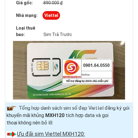
Giá gốc:
890.000 ₫
Nhà mạng:
Viettel
Loại thuê
bao:
Sim Trả Trước
Tổng hợp danh sách sim số đẹp Viettel đăng ký gói
khuyến mãi khủng
MXH120
tích hợp data và gọi
thoại
không nên bỏ lỡ.
Ưu đãi sim Viettel MXH120: