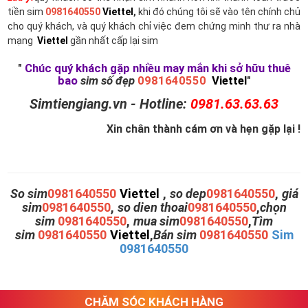
tiền sim
0981640550
Viettel
,
khi đó chúng tôi sẽ vào tên chính chủ
cho quý khách, và quý khách chỉ việc đem chứng minh thư ra nhà
mạng
Viettel
gần nhất cấp lại sim
"
Chúc quý khách gặp nhiều may mắn khi sở hữu thuê
bao
sim số đẹp
0981640550
Viettel
"
Simtiengiang.vn - Hotline:
0981.63.63.63
Xin chân thành cám ơn và hẹn gặp lại !
So sim
0981640550
Viettel
,
so dep
0981640550
,
giá
sim
0981640550
,
so dien thoai
0981640550
,
chọn
sim
0981640550
,
mua sim
0981640550
,
Tìm
sim
0981640550
Viettel
,
Bán sim
0981640550
Sim
0981640550
CHĂM SÓC KHÁCH HÀNG