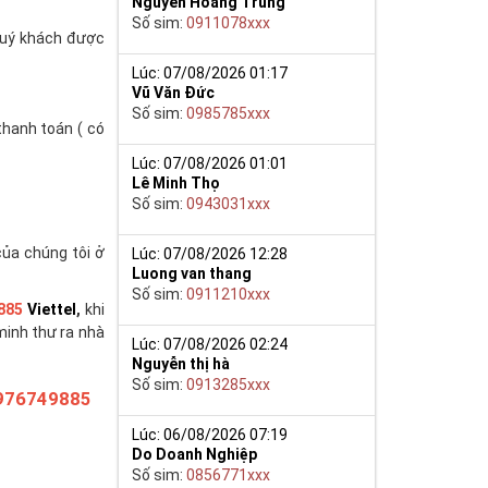
Nguyễn Hoàng Trung
Số sim:
0911078xxx
(quý khách được
Lúc: 07/08/2026 01:17
Vũ Văn Đức
Số sim:
0985785xxx
thanh toán ( có
Lúc: 07/08/2026 01:01
Lê Minh Thọ
Số sim:
0943031xxx
của chúng tôi ở
Lúc: 07/08/2026 12:28
Luong van thang
Số sim:
0911210xxx
885
Viettel
,
khi
minh thư ra nhà
Lúc: 07/08/2026 02:24
Nguyễn thị hà
Số sim:
0913285xxx
976749885
Lúc: 06/08/2026 07:19
Do Doanh Nghiệp
Số sim:
0856771xxx