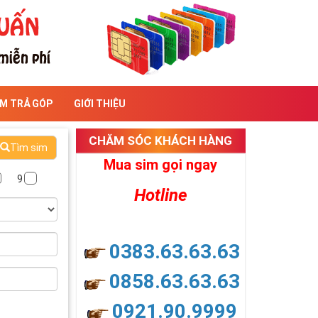
IM TRẢ GÓP
GIỚI THIỆU
CHĂM SÓC KHÁCH HÀNG
Tìm sim
Mua sim gọi ngay
9
Hotline
0383.63.63.63
0858.63.63.63
0921.90.9999