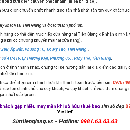
ường bưu điện chuyển phát nhanh (miễn phí giao).
n bưu điện chuyển phát nhanh giao tận nhà phát tận tay quý khách ,
uý khách tại Tiền Giang và ở các thành phố lớn.
h hàng có thể đến trực tiếp cửa hàng tại Tiền Giang để nhận sim và 
giá khi có chương khuyến mãi tại cửa hàng)
.
:
28B, Ấp Bắc, Phường 10, TP. Mỹ Tho, Tiền Giang
.
:
Số 41/416, Lý Thường Kiệt, Phường 05, TP.Mỹ Tho, Tiền Giang
.
h ở tỉnh thành khác, chúng tôi sẽ hướng dẫn lại địa điểm các đại lý 
nhất để nhận sim.
h có thể nhận sim nhanh hơn khi thanh toán trước tiền sim
0976749
ẽ vào tên chính chủ cho quý khách, và quý khách chỉ việc đem chứng 
ần nhất cấp lại sim
khách gặp nhiều may mắn khi sở hữu thuê bao
sim số đẹp
0
Viettel
"
Simtiengiang.vn - Hotline:
0981.63.63.63