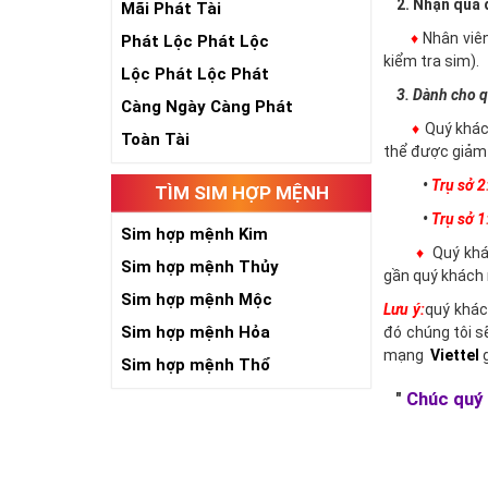
2. Nhận qua đ
Mãi Phát Tài
♦
Nhân viê
Phát Lộc Phát Lộc
kiểm tra sim).
Lộc Phát Lộc Phát
3. Dành cho q
Càng Ngày Càng Phát
♦
Quý khác
Toàn Tài
thể được giảm 
•
Trụ sở 2
TÌM SIM HỢP MỆNH
•
Trụ sở 1
Sim hợp mệnh Kim
♦
Quý khác
Sim hợp mệnh Thủy
gần quý khách 
Sim hợp mệnh Mộc
Lưu ý:
quý khác
Sim hợp mệnh Hỏa
đó chúng tôi s
mạng
Viettel
g
Sim hợp mệnh Thổ
"
Chúc quý 