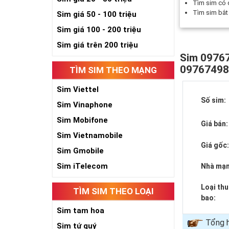
Tìm sim có
Tìm sim bắ
Sim giá 50 - 100 triệu
Sim giá 100 - 200 triệu
Sim giá trên 200 triệu
Sim 09767
0976749
TÌM SIM THEO MẠNG
Sim Viettel
Số sim:
Sim Vinaphone
Sim Mobifone
Giá bán:
Sim Vietnamobile
Giá gốc
Sim Gmobile
Sim iTelecom
Nhà mạn
Loại th
TÌM SIM THEO LOẠI
bao:
Sim tam hoa
Tổng h
Sim tứ quý