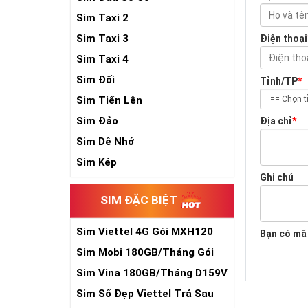
Sim Taxi 2
Sim Taxi 3
Điện thoại
Sim Taxi 4
Sim Đối
Tỉnh/TP
*
Sim Tiến Lên
Sim Đảo
Địa chỉ
*
Sim Dễ Nhớ
Sim Kép
Ghi chú
SIM ĐẶC BIỆT
Sim Viettel 4G Gói MXH120
Bạn có mã
Siêu Rẻ
Sim Mobi 180GB/Tháng Gói
TK159
Sim Vina 180GB/Tháng D159V
Sim Số Đẹp Viettel Trả Sau