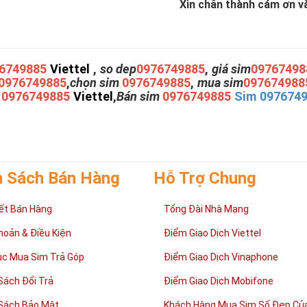
Xin chân thành cám ơn và 
6749885
Viettel
,
so dep
0976749885
,
giá sim
09767498
0976749885
,
chọn sim
0976749885
,
mua sim
097674988
m
0976749885
Viettel
,
Bán sim
0976749885
Sim 097674
h Sách Bán Hàng
Hỗ Trợ Chung
ết Bán Hàng
Tổng Đài Nhà Mạng
hoản & Điều Kiện
Điểm Giao Dịch Viettel
ục Mua Sim Trả Góp
Điểm Giao Dịch Vinaphone
Sách Đổi Trả
Điểm Giao Dịch Mobifone
Sách Bảo Mật
Khách Hàng Mua Sim Số Đẹp Của