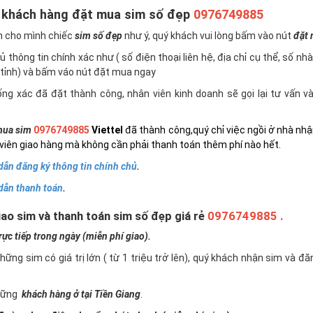
 khách hàng đặt mua sim số đẹp
0976749885
n cho mình chiếc
sim số đẹp
như ý, quý khách vui lòng bấm vào nút
đặt
 thông tin chính xác như ( số điện thoại liên hệ, địa chỉ cụ thể, số nh
tỉnh) và bấm váo nút đặt mua ngay
ng xác đã đặt thành công, nhân viên kinh doanh sẽ gọi lại tư vấn 
ua sim
0976749885
Viettel
đã thành công,quý chỉ việc ngồi ở nhà nhậ
viên giao hàng mà không cần phải thanh toán thêm phí nào hết.
ẫn đăng ký thông tin chính chủ
.
dẫn thanh toán
.
ao sim và thanh toán sim số đẹp giá rẻ
0976749885 .
c tiếp trong ngày (miễn phí giao).
những sim có giá trị lớn ( từ 1 triệu trở lên), quý khách nhận sim và đ
những
khách hàng ở tại Tiền Giang
.