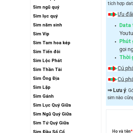
tích hợp dat
Sim ngũ quý
Ưu đãi
Sim lục quý
Data 
Sim năm sinh
Youtu
Sim Vip
Phút 
Sim Tam hoa kép
gọi n
Sim Tiến đôi
Thời 
Sim Lộc Phát
Cú ph
Sim Thần Tài
Sim Ông Địa
Cú ph
Sim Lặp
⇒
Lưu ý
: G
Sim Gánh
sim nào cũn
Sim Lục Quý Giữa
Sim Ngũ Quý Giữa
Sim Tứ Quý Giữa
Họ và tên
*
Sim Đầu Số Cổ