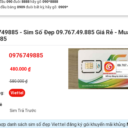
 đầu
090
đuôi
8888
hãy gõ
090*8888
t đầu bằng
0909
đuôi bất kỳ, hãy gõ:
0909*
49885 - Sim Số Đẹp 09.767.49.885 Giá Rẻ - Mu
885
0976749885
480.000 ₫
:
580.000 ₫
g:
Viettel
uê
Sim Trả Trước
ợp danh sách sim số đẹp Viettel đăng ký gói khuyến mãi khủng