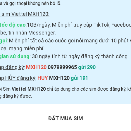
a và gọi thoại
không nên bỏ lỡ.
 sim Viettel MXH120:
tốc độ cao
:
1GB/ngày. Miễn phí truy cập TikTok, Faceboo
be, tin nhắn Messenger.
gọi
:
Miễn phí tất cả các cuộc gọi nội mạng dưới 10 phút 
goại mạng miễn phí.
gian sử dụng
: 30 ngày tính từ ngày đăng ký thành công
áp đăng ký
MXH120
0979999965
gửi 290
:
áp HỦY đăng ký
HUY
MXH120
gửi 191
:
ói Sim
Viettel MXH120
chỉ áp dụng cho các sim được đăng ký, k
g đăng ký được.
ĐẶT MUA SIM