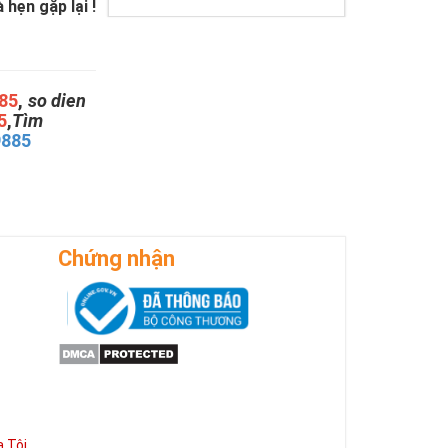
hẹn gặp lại !
85
,
so dien
5
,
Tìm
9885
Chứng nhận
 Tôi