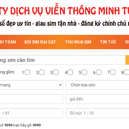
NH TOÁN
BÓI SIM ĐẠI CÁT
THU MUA SIM
TIN TỨC
S
ông gồm:
1
2
3
4
5
6
7
8
 số
9999
bạn hãy gõ
9999