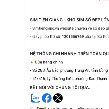
SIM TIỀN GIANG - KHO SIM SỐ ĐẸP LỚ
- Simtiengiang.vn website chuyên về số đẹp giá
- Giấy phép KD số:
1201556769
cấp tại Sở Kế 
-------------------------------------
HỆ THỐNG CHI NHÁNH TRÊN TOÀN Q
►
Cửa hàng chính
:
-
Số 28B, Ấp Bắc, phường Trung An, tỉnh Đồng
-
41/416, Lý Thường Kiệt, phường Đạo Thạnh,
KẾT NỐI VỚI CHÚNG TÔI QUA:
simtiengiang.vn@gmail.com
Email
: