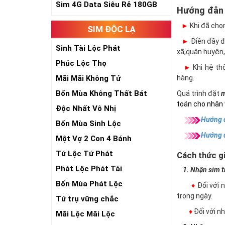
Sim 4G Data Siêu Rẻ 180GB
Hướng đẫn
►
Khi đã chọ
SIM ĐỘC LẠ
►
Điền đầy đủ
Sinh Tài Lộc Phát
xã,quận huyện,
Phúc Lộc Thọ
►
Khi hệ thố
Mãi Mãi Không Tử
hàng.
Bốn Mùa Không Thất Bát
Quá trình đặt
m
toán cho nhân 
Độc Nhất Vô Nhị
Hướng d
Bốn Mùa Sinh Lộc
Hướng 
Một Vợ 2 Con 4 Bánh
Tứ Lộc Tứ Phát
Cách thức gi
Phát Lộc Phát Tài
1. Nhận sim trự
Bốn Mùa Phát Lộc
♦
Đối với 
trong ngày.
Tứ trụ vững chắc
♦
Đối với 
Mãi Lộc Mãi Lộc