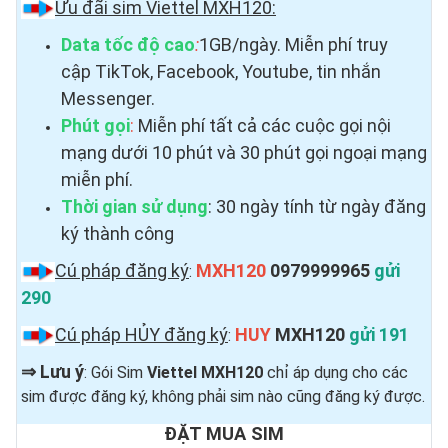
Ưu đãi sim Viettel MXH120:
Data tốc độ cao
:
1GB/ngày. Miễn phí truy
cập TikTok, Facebook, Youtube, tin nhắn
Messenger.
Phút gọi
:
Miễn phí tất cả các cuộc gọi nội
mạng dưới 10 phút và 30 phút gọi ngoại mạng
miễn phí.
Thời gian sử dụng
: 30 ngày tính từ ngày đăng
ký thành công
Cú pháp đăng ký
MXH120
0979999965
gửi
:
290
Cú pháp HỦY đăng ký
HUY
MXH120
gửi 191
:
⇒
Lưu ý
: Gói Sim
Viettel MXH120
chỉ áp dụng cho các
sim được đăng ký, không phải sim nào cũng đăng ký được.
ĐẶT MUA SIM