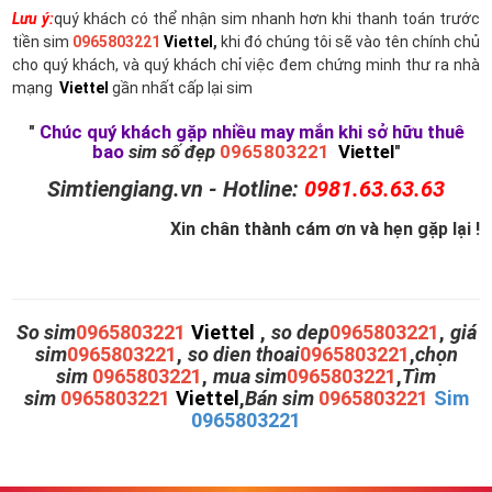
Lưu ý:
quý khách có thể nhận sim nhanh hơn khi thanh toán trước
tiền sim
0965803221
Viettel
,
khi đó chúng tôi sẽ vào tên chính chủ
cho quý khách, và quý khách chỉ việc đem chứng minh thư ra nhà
mạng
Viettel
gần nhất cấp lại sim
"
Chúc quý khách gặp nhiều may mắn khi sở hữu thuê
bao
sim số đẹp
0965803221
Viettel
"
Simtiengiang.vn - Hotline:
0981.63.63.63
Xin chân thành cám ơn và hẹn gặp lại !
So sim
0965803221
Viettel
,
so dep
0965803221
,
giá
sim
0965803221
,
so dien thoai
0965803221
,
chọn
sim
0965803221
,
mua sim
0965803221
,
Tìm
sim
0965803221
Viettel
,
Bán sim
0965803221
Sim
0965803221