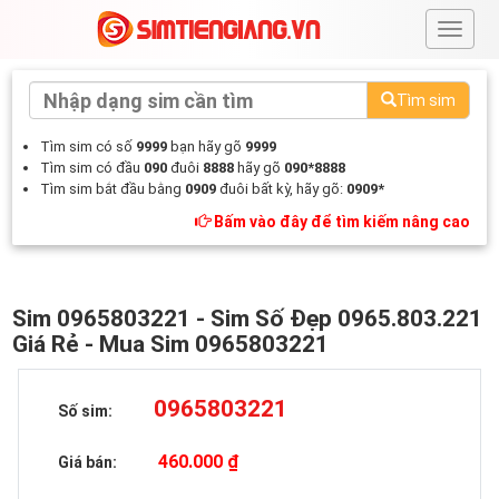
#
Tìm sim
Tìm sim có số
9999
bạn hãy gõ
9999
Tìm sim có đầu
090
đuôi
8888
hãy gõ
090*8888
Tìm sim bắt đầu bằng
0909
đuôi bất kỳ, hãy gõ:
0909*
Bấm vào đây để tìm kiếm nâng cao
Sim 0965803221 - Sim Số Đẹp 0965.803.221
Giá Rẻ - Mua Sim 0965803221
0965803221
Số sim:
460.000 ₫
Giá bán: