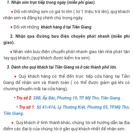
1. Nhận sim trực tiếp trong ngày (miễn phí giao).
♦
Đối với những sim có giá trị lớn ( từ 1 triệu trở lên), quý khách
nhận sim và đăng ký chính chủ trong ngày.
♦
Đối với những
khách hàng ở tại Tiền Giang
.
2. Nhận qua đường bưu điện chuyển phát nhanh (miễn phí
giao).
♦
Nhân viên bưu điện chuyển phát nhanh giao tận nhà phát tận
tay quý khách ,(quý khách được kiểm tra sim).
3. Dành cho quý khách tại Tiền Giang và ở các thành phố lớn.
♦
Quý khách hàng có thể đến trực tiếp cửa hàng tại Tiền
Giang để nhận sim và thanh toán ( có thể được giảm giá khi có
chương khuyến mãi tại cửa hàng)
.
•
Trụ sở 2
:
28B, Ấp Bắc, Phường 10, TP. Mỹ Tho, Tiền Giang
.
•
Trụ sở 1
:
Số 41/416, Lý Thường Kiệt, Phường 05, TP.Mỹ Tho,
Tiền Giang
.
♦
Quý khách ở tỉnh thành khác, chúng tôi sẽ hướng dẫn lại địa
điểm các đại lý của chúng tôi ở gần quý khách nhất để nhận sim.