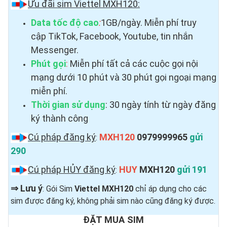
Ưu đãi sim Viettel MXH120:
Data tốc độ cao
:
1GB/ngày. Miễn phí truy
cập TikTok, Facebook, Youtube, tin nhắn
Messenger.
Phút gọi
:
Miễn phí tất cả các cuộc gọi nội
mạng dưới 10 phút và 30 phút gọi ngoại mạng
miễn phí.
Thời gian sử dụng
: 30 ngày tính từ ngày đăng
ký thành công
Cú pháp đăng ký
MXH120
0979999965
gửi
:
290
Cú pháp HỦY đăng ký
HUY
MXH120
gửi 191
:
⇒
Lưu ý
: Gói Sim
Viettel MXH120
chỉ áp dụng cho các
sim được đăng ký, không phải sim nào cũng đăng ký được.
ĐẶT MUA SIM