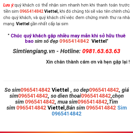
Lưu ý:
quý khách có thể nhận sim nhanh hơn khi thanh toán trước
tiền sim
0965414842
Viettel
,
khi đó chúng tôi sẽ vào tên chính chủ
cho quý khách, và quý khách chỉ việc đem chứng minh thư ra nhà
mạng
Viettel
gần nhất cấp lại sim
"
Chúc quý khách gặp nhiều may mắn khi sở hữu thuê
bao
sim số đẹp
0965414842
Viettel
"
Simtiengiang.vn - Hotline:
0981.63.63.63
Xin chân thành cám ơn và hẹn gặp lại !
So sim
0965414842
Viettel
,
so dep
0965414842
,
giá
sim
0965414842
,
so dien thoai
0965414842
,
chọn
sim
0965414842
,
mua sim
0965414842
,
Tìm
sim
0965414842
Viettel
,
Bán sim
0965414842
Sim
0965414842