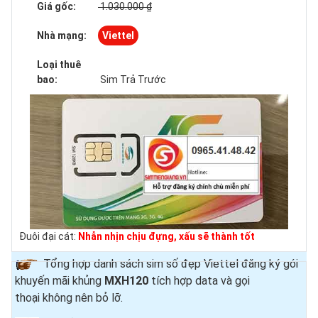
Giá gốc:
1.030.000 ₫
Nhà mạng:
Viettel
Loại thuê
bao:
Sim Trả Trước
Đuôi đại cát:
Nhẫn nhịn chịu đựng, xấu sẽ thành tốt
Tổng hợp danh sách sim số đẹp Viettel đăng ký gói
khuyến mãi khủng
MXH120
tích hợp data và gọi
thoại
không nên bỏ lỡ.