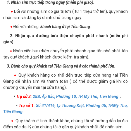
1. Nhận sim trực tiếp trong ngày (miễn phí giao).
♦
Đối với những sim có giá trị lớn ( từ 1 triệu trở lên), quý khách
nhận sim và đăng ký chính chủ trong ngày.
♦
Đối với những
khách hàng ở tại Tiền Giang
.
2. Nhận qua đường bưu điện chuyển phát nhanh (miễn phí
giao).
♦
Nhân viên bưu điện chuyển phát nhanh giao tận nhà phát tận
tay quý khách ,(quý khách được kiểm tra sim).
3. Dành cho quý khách tại Tiền Giang và ở các thành phố lớn.
♦
Quý khách hàng có thể đến trực tiếp cửa hàng tại Tiền
Giang để nhận sim và thanh toán ( có thể được giảm giá khi có
chương khuyến mãi tại cửa hàng)
.
•
Trụ sở 2
:
28B, Ấp Bắc, Phường 10, TP. Mỹ Tho, Tiền Giang
.
•
Trụ sở 1
:
Số 41/416, Lý Thường Kiệt, Phường 05, TP.Mỹ Tho,
Tiền Giang
.
♦
Quý khách ở tỉnh thành khác, chúng tôi sẽ hướng dẫn lại địa
điểm các đại lý của chúng tôi ở gần quý khách nhất để nhận sim.