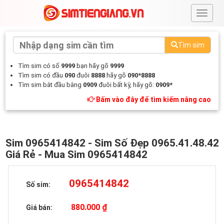
#
Tìm sim
Tìm sim có số
9999
bạn hãy gõ
9999
Tìm sim có đầu
090
đuôi
8888
hãy gõ
090*8888
Tìm sim bắt đầu bằng
0909
đuôi bất kỳ, hãy gõ:
0909*
Bấm vào đây để tìm kiếm nâng cao
Sim 0965414842 - Sim Số Đẹp 0965.41.48.42
Giá Rẻ - Mua Sim 0965414842
0965414842
Số sim:
880.000 ₫
Giá bán: