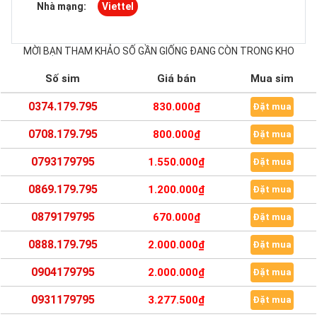
Nhà mạng:
Viettel
MỜI BẠN THAM KHẢO SỐ GẦN GIỐNG ĐANG CÒN TRONG KHO
Số sim
Giá bán
Mua sim
0374.179.795
830.000₫
Đặt mua
0708.179.795
800.000₫
Đặt mua
0793179795
1.550.000₫
Đặt mua
0869.179.795
1.200.000₫
Đặt mua
0879179795
670.000₫
Đặt mua
0888.179.795
2.000.000₫
Đặt mua
0904179795
2.000.000₫
Đặt mua
0931179795
3.277.500₫
Đặt mua