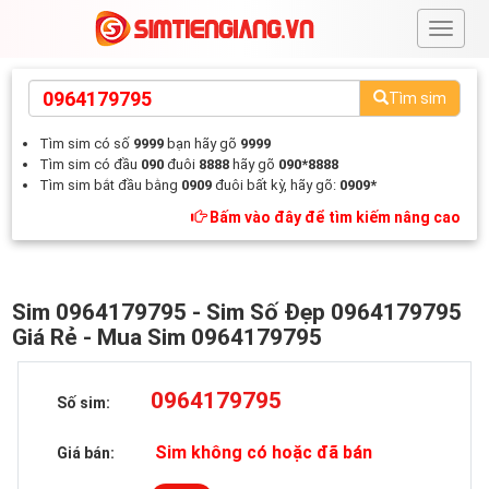
#
Tìm sim
Tìm sim có số
9999
bạn hãy gõ
9999
Tìm sim có đầu
090
đuôi
8888
hãy gõ
090*8888
Tìm sim bắt đầu bằng
0909
đuôi bất kỳ, hãy gõ:
0909*
Bấm vào đây để tìm kiếm nâng cao
Sim 0964179795 - Sim Số Đẹp 0964179795
Giá Rẻ - Mua Sim 0964179795
0964179795
Số sim:
Sim không có hoặc đã bán
Giá bán: