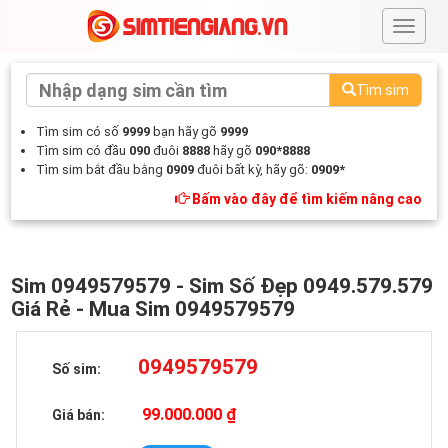
#
Tìm sim
Tìm sim có số
9999
bạn hãy gõ
9999
Tìm sim có đầu
090
đuôi
8888
hãy gõ
090*8888
Tìm sim bắt đầu bằng
0909
đuôi bất kỳ, hãy gõ:
0909*
Bấm vào đây để tìm kiếm nâng cao
Sim 0949579579 - Sim Số Đẹp 0949.579.579
Giá Rẻ - Mua Sim 0949579579
0949579579
Số sim:
99.000.000 ₫
Giá bán: