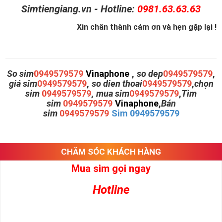
Simtiengiang.vn - Hotline:
0981.63.63.63
Xin chân thành cám ơn và hẹn gặp lại !
So sim
0949579579
Vinaphone
,
so dep
0949579579
,
giá sim
0949579579
,
so dien thoai
0949579579
,
chọn
sim
0949579579
,
mua sim
0949579579
,
Tìm
sim
0949579579
Vinaphone
,
Bán
sim
0949579579
Sim 0949579579
CHĂM SÓC KHÁCH HÀNG
Mua sim gọi ngay
Hotline