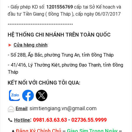
- Giấy phép KD số:
1201556769
cấp tại Sở Kế hoạch và
đầu tư Tiền Giang ( Đồng Tháp ), cấp ngày 06/07/2017
-------------------------------------
HỆ THỐNG CHI NHÁNH TRÊN TOÀN QUỐC
►
Cửa hàng chính
:
-
Số 28B, Ấp Bắc, phường Trung An, tỉnh Đồng Tháp
-
41/416, Lý Thường Kiệt, phường Đạo Thạnh, tỉnh Đồng
Tháp
KẾT NỐI VỚI CHÚNG TÔI QUA:
simtiengiang.vn@gmail.com
Email
:
:
📞
0981.63.63.63
-
02736.55.9999
Hotline
♦
Đăng Ký Chính Chủ
–
Giao Sim Trong Ngày
–