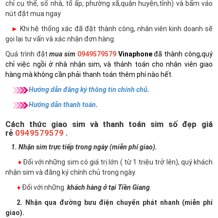
chỉ cụ thể, số nhà, tổ ấp, phường xã,quận huyện,tỉnh) và bấm váo
nút đặt mua ngay
►
Khi hệ thống xác đã đặt thành công, nhân viên kinh doanh sẽ
gọi lại tư vấn và xác nhận đơn hàng.
Quá trình đặt
mua sim
0949579579
Vinaphone
đã thành công,quý
chỉ việc ngồi ở nhà nhận sim, và thánh toán cho nhân viên giao
hàng mà không cần phải thanh toán thêm phí nào hết.
Hướng dẫn đăng ký thông tin chính chủ
.
Hướng dẫn thanh toán
.
Cách thức giao sim và thanh toán sim số đẹp giá
rẻ
0949579579 .
1. Nhận sim trực tiếp trong ngày (miễn phí giao).
♦
Đối với những sim có giá trị lớn ( từ 1 triệu trở lên), quý khách
nhận sim và đăng ký chính chủ trong ngày.
♦
Đối với những
khách hàng ở tại Tiền Giang
.
2. Nhận qua đường bưu điện chuyển phát nhanh (miễn phí
giao).