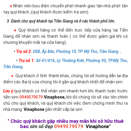
♦
Nhân viên bưu điện chuyển phát nhanh giao tận nhà phát tận
tay quý khách ,(quý khách được kiểm tra sim).
3. Dành cho quý khách tại Tiền Giang và ở các thành phố lớn.
♦
Quý khách hàng có thể đến trực tiếp cửa hàng tại Tiền
Giang để nhận sim và thanh toán ( có thể được giảm giá khi có
chương khuyến mãi tại cửa hàng)
.
•
Trụ sở 2
:
28B, Ấp Bắc, Phường 10, TP. Mỹ Tho, Tiền Giang
.
•
Trụ sở 1
:
Số 41/416, Lý Thường Kiệt, Phường 05, TP.Mỹ Tho,
Tiền Giang
.
♦
Quý khách ở tỉnh thành khác, chúng tôi sẽ hướng dẫn lại địa
điểm các đại lý của chúng tôi ở gần quý khách nhất để nhận sim.
Lưu ý:
quý khách có thể nhận sim nhanh hơn khi thanh toán trước
tiền sim
0949579579
Vinaphone
,
khi đó chúng tôi sẽ vào tên chính
chủ cho quý khách, và quý khách chỉ việc đem chứng minh thư ra
nhà mạng
Vinaphone
gần nhất cấp lại sim
"
Chúc quý khách gặp nhiều may mắn khi sở hữu thuê
bao
sim số đẹp
0949579579
Vinaphone
"