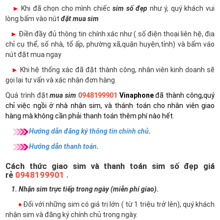
►
Khi đã chọn cho mình chiếc
sim số đẹp
như ý, quý khách vui
lòng bấm vào nút
đặt mua sim
►
Điền đầy đủ thông tin chính xác như ( số điện thoại liên hệ, địa
chỉ cụ thể, số nhà, tổ ấp, phường xã,quận huyện,tỉnh) và bấm váo
nút đặt mua ngay
►
Khi hệ thống xác đã đặt thành công, nhân viên kinh doanh sẽ
gọi lại tư vấn và xác nhận đơn hàng.
Quá trình đặt
mua sim
0948199901
Vinaphone
đã thành công,quý
chỉ việc ngồi ở nhà nhận sim, và thánh toán cho nhân viên giao
hàng mà không cần phải thanh toán thêm phí nào hết.
Hướng dẫn đăng ký thông tin chính chủ
.
Hướng dẫn thanh toán
.
Cách thức giao sim và thanh toán sim số đẹp giá
rẻ
0948199901 .
1. Nhận sim trực tiếp trong ngày (miễn phí giao).
♦
Đối với những sim có giá trị lớn ( từ 1 triệu trở lên), quý khách
nhận sim và đăng ký chính chủ trong ngày.