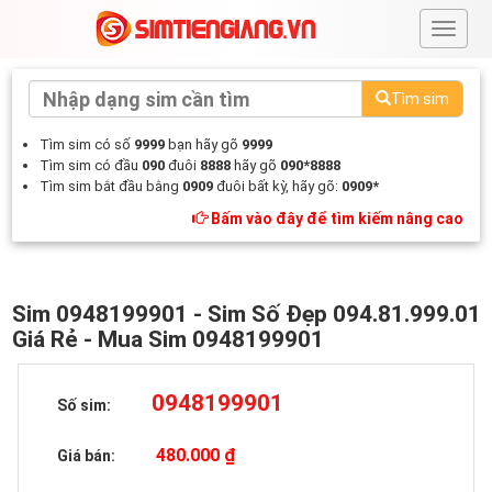
#
Tìm sim
Tìm sim có số
9999
bạn hãy gõ
9999
Tìm sim có đầu
090
đuôi
8888
hãy gõ
090*8888
Tìm sim bắt đầu bằng
0909
đuôi bất kỳ, hãy gõ:
0909*
Bấm vào đây để tìm kiếm nâng cao
Sim 0948199901 - Sim Số Đẹp 094.81.999.01
Giá Rẻ - Mua Sim 0948199901
0948199901
Số sim:
480.000 ₫
Giá bán: