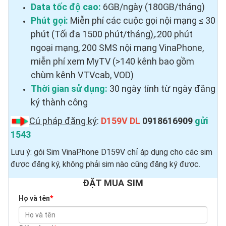
Data tốc độ cao:
6GB/ngày (180GB/tháng)
Phút gọi:
Miễn phí các cuộc gọi nội mạng ≤ 30
phút (Tối đa 1500 phút/tháng),.200 phút
ngoại mạng, 200 SMS nội mạng VinaPhone,
miễn phí xem MyTV (>140 kênh bao gồm
chùm kênh VTVcab, VOD)
Thời gian sử dụng:
30 ngày tính từ ngày đăng
ký thành công
Cú pháp đăng ký
:
D159V DL
0918616909
gửi
1543
Lưu ý: gói Sim VinaPhone D159V chỉ áp dụng cho các sim
được đăng ký, không phải sim nào cũng đăng ký được.
ĐẶT MUA SIM
Họ và tên
*