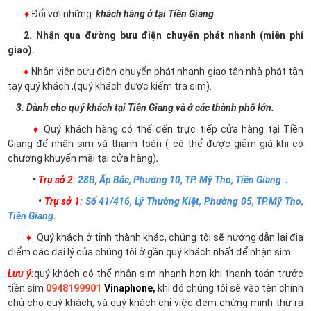
♦
Đối với những
khách hàng ở tại Tiền Giang
.
2. Nhận qua đường bưu điện chuyển phát nhanh (miễn phí
giao).
♦
Nhân viên bưu điện chuyển phát nhanh giao tận nhà phát tận
tay quý khách ,(quý khách được kiểm tra sim).
3. Dành cho quý khách tại Tiền Giang và ở các thành phố lớn.
♦
Quý khách hàng có thể đến trực tiếp cửa hàng tại Tiền
Giang để nhận sim và thanh toán ( có thể được giảm giá khi có
chương khuyến mãi tại cửa hàng)
.
•
Trụ sở 2
:
28B, Ấp Bắc, Phường 10, TP. Mỹ Tho, Tiền Giang
.
•
Trụ sở 1
:
Số 41/416, Lý Thường Kiệt, Phường 05, TP.Mỹ Tho,
Tiền Giang
.
♦
Quý khách ở tỉnh thành khác, chúng tôi sẽ hướng dẫn lại địa
điểm các đại lý của chúng tôi ở gần quý khách nhất để nhận sim.
Lưu ý:
quý khách có thể nhận sim nhanh hơn khi thanh toán trước
tiền sim
0948199901
Vinaphone
,
khi đó chúng tôi sẽ vào tên chính
chủ cho quý khách, và quý khách chỉ việc đem chứng minh thư ra