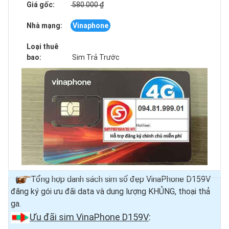
Giá gốc:
580.000 ₫
Nhà mạng:
Vinaphone
Loại thuê
bao:
Sim Trả Trước
Tổng hợp danh sách sim số đẹp VinaPhone D159V
đăng ký gói ưu đãi data và dung lượng KHỦNG, thoại thả
ga.
Ưu đãi sim VinaPhone D159V
: