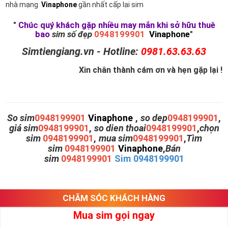
nhà mạng
Vinaphone
gần nhất cấp lại sim
"
Chúc quý khách gặp nhiều may mắn khi sở hữu thuê
bao
sim số đẹp
0948199901
Vinaphone
"
Simtiengiang.vn - Hotline:
0981.63.63.63
Xin chân thành cám ơn và hẹn gặp lại !
So sim
0948199901
Vinaphone
,
so dep
0948199901
,
giá sim
0948199901
,
so dien thoai
0948199901
,
chọn
sim
0948199901
,
mua sim
0948199901
,
Tìm
sim
0948199901
Vinaphone
,
Bán
sim
0948199901
Sim 0948199901
CHĂM SÓC KHÁCH HÀNG
Mua sim gọi ngay