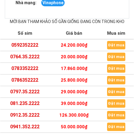
Nhà mạng:
Vinaphone
MỜI BẠN THAM KHẢO SỐ GẦN GIỐNG ĐANG CÒN TRONG KHO
Số sim
Giá bán
Mua sim
0592352222
24.200.000₫
Đặt mua
0764.35.2222
20.000.000₫
Đặt mua
0783352222
17.860.000₫
Đặt mua
0786352222
25.800.000₫
Đặt mua
0797.35.2222
29.000.000₫
Đặt mua
081.235.2222
39.000.000₫
Đặt mua
0912.35.2222
126.300.000₫
Đặt mua
0941.352.222
50.000.000₫
Đặt mua