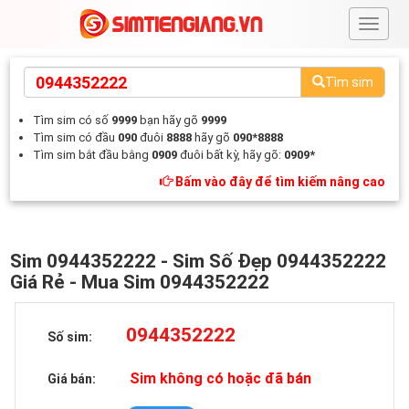
#
Tìm sim
Tìm sim có số
9999
bạn hãy gõ
9999
Tìm sim có đầu
090
đuôi
8888
hãy gõ
090*8888
Tìm sim bắt đầu bằng
0909
đuôi bất kỳ, hãy gõ:
0909*
Bấm vào đây để tìm kiếm nâng cao
Sim 0944352222 - Sim Số Đẹp 0944352222
Giá Rẻ - Mua Sim 0944352222
0944352222
Số sim:
Sim không có hoặc đã bán
Giá bán: