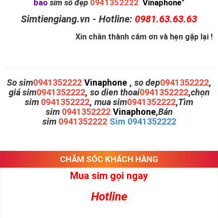
bao
sim số đẹp
0941352222
Vinaphone
"
Simtiengiang.vn - Hotline:
0981.63.63.63
Xin chân thành cám ơn và hẹn gặp lại !
So sim
0941352222
Vinaphone
,
so dep
0941352222
,
giá sim
0941352222
,
so dien thoai
0941352222
,
chọn
sim
0941352222
,
mua sim
0941352222
,
Tìm
sim
0941352222
Vinaphone
,
Bán
sim
0941352222
Sim 0941352222
CHĂM SÓC KHÁCH HÀNG
Mua sim gọi ngay
Hotline