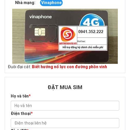
Nhà mạng:
Vinaphone
Đuôi đại cát:
Biết hướng nổ lực con đường phồn vinh
ĐẶT MUA SIM
Họ và tên
*
Điện thoại
*