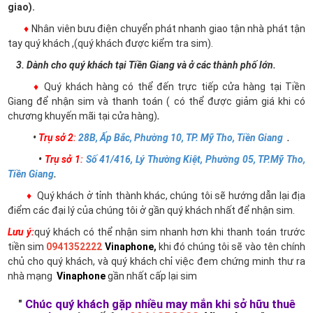
giao).
♦
Nhân viên bưu điện chuyển phát nhanh giao tận nhà phát tận
tay quý khách ,(quý khách được kiểm tra sim).
3. Dành cho quý khách tại Tiền Giang và ở các thành phố lớn.
♦
Quý khách hàng có thể đến trực tiếp cửa hàng tại Tiền
Giang để nhận sim và thanh toán ( có thể được giảm giá khi có
chương khuyến mãi tại cửa hàng)
.
•
Trụ sở 2
:
28B, Ấp Bắc, Phường 10, TP. Mỹ Tho, Tiền Giang
.
•
Trụ sở 1
:
Số 41/416, Lý Thường Kiệt, Phường 05, TP.Mỹ Tho,
Tiền Giang
.
♦
Quý khách ở tỉnh thành khác, chúng tôi sẽ hướng dẫn lại địa
điểm các đại lý của chúng tôi ở gần quý khách nhất để nhận sim.
Lưu ý:
quý khách có thể nhận sim nhanh hơn khi thanh toán trước
tiền sim
0941352222
Vinaphone
,
khi đó chúng tôi sẽ vào tên chính
chủ cho quý khách, và quý khách chỉ việc đem chứng minh thư ra
nhà mạng
Vinaphone
gần nhất cấp lại sim
"
Chúc quý khách gặp nhiều may mắn khi sở hữu thuê