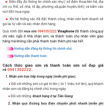
►
Điền đầy đủ thông tin chính xác như ( số điện thoại liên hệ, địa
chỉ cụ thể, số nhà, tổ ấp, phường xã,quận huyện,tỉnh) và bấm váo
nút đặt mua ngay
►
Khi hệ thống xác đã đặt thành công, nhân viên kinh doanh sẽ
gọi lại tư vấn và xác nhận đơn hàng.
Quá trình đặt
mua sim
0941352222
Vinaphone
đã thành công,quý
chỉ việc ngồi ở nhà nhận sim, và thánh toán cho nhân viên giao
hàng mà không cần phải thanh toán thêm phí nào hết.
Hướng dẫn đăng ký thông tin chính chủ
.
Hướng dẫn thanh toán
.
Cách thức giao sim và thanh toán sim số đẹp giá
rẻ
0941352222 .
1. Nhận sim trực tiếp trong ngày (miễn phí giao).
♦
Đối với những sim có giá trị lớn ( từ 1 triệu trở lên), quý khách
nhận sim và đăng ký chính chủ trong ngày.
♦
Đối với những
khách hàng ở tại Tiền Giang
.
2. Nhận qua đường bưu điện chuyển phát nhanh (miễn phí