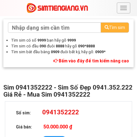
#
Tìm sim
Tìm sim có số
9999
bạn hãy gõ
9999
Tìm sim có đầu
090
đuôi
8888
hãy gõ
090*8888
Tìm sim bắt đầu bằng
0909
đuôi bất kỳ, hãy gõ:
0909*
Bấm vào đây để tìm kiếm nâng cao
Sim 0941352222 - Sim Số Đẹp 0941.352.222
Giá Rẻ - Mua Sim 0941352222
0941352222
Số sim:
50.000.000 ₫
Giá bán: