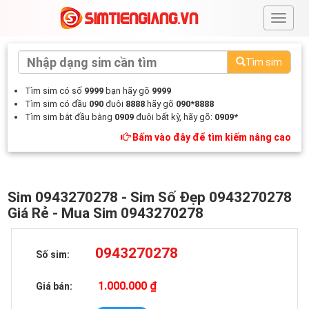
#
Tìm sim
Tìm sim có số
9999
bạn hãy gõ
9999
Tìm sim có đầu
090
đuôi
8888
hãy gõ
090*8888
Tìm sim bắt đầu bằng
0909
đuôi bất kỳ, hãy gõ:
0909*
Bấm vào đây để tìm kiếm nâng cao
Sim 0943270278 - Sim Số Đẹp 0943270278
Giá Rẻ - Mua Sim 0943270278
0943270278
Số sim:
1.000.000 ₫
Giá bán: