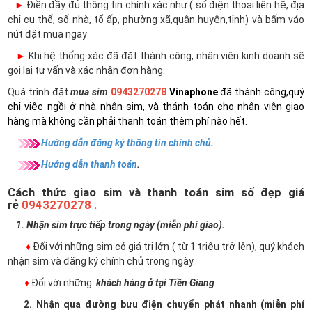
►
Điền đầy đủ thông tin chính xác như ( số điện thoại liên hệ, địa
chỉ cụ thể, số nhà, tổ ấp, phường xã,quận huyện,tỉnh) và bấm váo
nút đặt mua ngay
►
Khi hệ thống xác đã đặt thành công, nhân viên kinh doanh sẽ
gọi lại tư vấn và xác nhận đơn hàng.
Quá trình đặt
mua sim
0943270278
Vinaphone
đã thành công,quý
chỉ việc ngồi ở nhà nhận sim, và thánh toán cho nhân viên giao
hàng mà không cần phải thanh toán thêm phí nào hết.
Hướng dẫn đăng ký thông tin chính chủ
.
Hướng dẫn thanh toán
.
Cách thức giao sim và thanh toán sim số đẹp giá
rẻ
0943270278 .
1. Nhận sim trực tiếp trong ngày (miễn phí giao).
♦
Đối với những sim có giá trị lớn ( từ 1 triệu trở lên), quý khách
nhận sim và đăng ký chính chủ trong ngày.
♦
Đối với những
khách hàng ở tại Tiền Giang
.
2. Nhận qua đường bưu điện chuyển phát nhanh (miễn phí