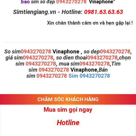
bao
sim số đẹp
0943270278
Vinaphone
"
Simtiengiang.vn - Hotline:
0981.63.63.63
Xin chân thành cám ơn và hẹn gặp lại !
So sim
0943270278
Vinaphone
,
so dep
0943270278
,
giá sim
0943270278
,
so dien thoai
0943270278
,
chọn
sim
0943270278
,
mua sim
0943270278
,
Tìm
sim
0943270278
Vinaphone
,
Bán
sim
0943270278
Sim 0943270278
CHĂM SÓC KHÁCH HÀNG
Mua sim gọi ngay
Hotline