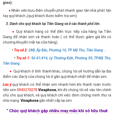
giao).
♦
Nhân viên bưu điện chuyển phát nhanh giao tận nhà phát tận
tay quý khách ,(quý khách được kiểm tra sim).
3. Dành cho quý khách tại Tiền Giang và ở các thành phố lớn.
♦
Quý khách hàng có thể đến trực tiếp cửa hàng tại Tiền
Giang để nhận sim và thanh toán ( có thể được giảm giá khi có
chương khuyến mãi tại cửa hàng)
.
•
Trụ sở 2
:
28B, Ấp Bắc, Phường 10, TP. Mỹ Tho, Tiền Giang
.
•
Trụ sở 1
:
Số 41/416, Lý Thường Kiệt, Phường 05, TP.Mỹ Tho,
Tiền Giang
.
♦
Quý khách ở tỉnh thành khác, chúng tôi sẽ hướng dẫn lại địa
điểm các đại lý của chúng tôi ở gần quý khách nhất để nhận sim.
Lưu ý:
quý khách có thể nhận sim nhanh hơn khi thanh toán trước
tiền sim
0943270278
Vinaphone
,
khi đó chúng tôi sẽ vào tên chính
chủ cho quý khách, và quý khách chỉ việc đem chứng minh thư ra
nhà mạng
Vinaphone
gần nhất cấp lại sim
"
Chúc quý khách gặp nhiều may mắn khi sở hữu thuê