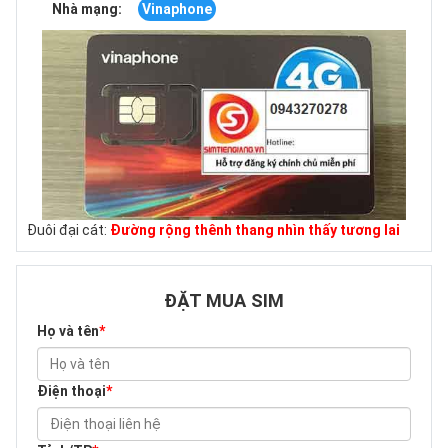
Nhà mạng:
Vinaphone
Đuôi đại cát:
Đường rộng thênh thang nhìn thấy tương lai
ĐẶT MUA SIM
Họ và tên
*
Điện thoại
*