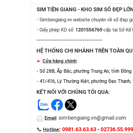
SIM TIỀN GIANG - KHO SIM SỐ ĐẸP LỚ
- Simtiengiang.vn website chuyên về số đẹp giá
- Giấy phép KD số:
1201556769
cấp tại Sở Kế 
-------------------------------------
HỆ THỐNG CHI NHÁNH TRÊN TOÀN Q
►
Cửa hàng chính
:
-
Số 28B, Ấp Bắc, phường Trung An, tỉnh Đồng
-
41/416, Lý Thường Kiệt, phường Đạo Thạnh,
KẾT NỐI VỚI CHÚNG TÔI QUA:
simtiengiang.vn@gmail.com
Email
:
:
📞
0981.63.63.63
-
02736.55.99
Hotline