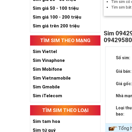
Tìm sim có
Tìm sim bắ
Sim giá 50 - 100 triệu
Sim giá 100 - 200 triệu
Sim giá trên 200 triệu
Sim 09429
0942958
TÌM SIM THEO MẠNG
Sim Viettel
Số sim:
Sim Vinaphone
Sim Mobifone
Giá bán:
Sim Vietnamobile
Giá gốc
Sim Gmobile
Sim iTelecom
Nhà mạn
Loại th
TÌM SIM THEO LOẠI
bao:
Sim tam hoa
Tổng h
Sim tứ quý