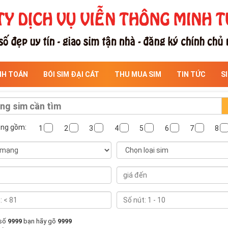
NH TOÁN
BÓI SIM ĐẠI CÁT
THU MUA SIM
TIN TỨC
S
ông gồm:
1
2
3
4
5
6
7
8
 số
9999
bạn hãy gõ
9999