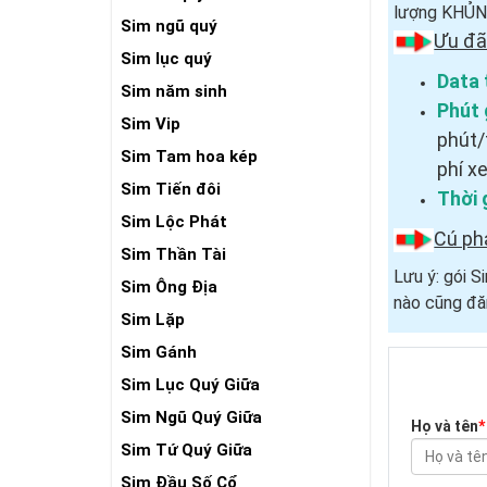
lượng KHỦNG
Sim ngũ quý
Ưu đã
Sim lục quý
Data 
Sim năm sinh
Phút 
Sim Vip
phút/
Sim Tam hoa kép
phí x
Sim Tiến đôi
Thời 
Sim Lộc Phát
Cú ph
Sim Thần Tài
Lưu ý: gói 
Sim Ông Địa
nào cũng đă
Sim Lặp
Sim Gánh
Sim Lục Quý Giữa
Sim Ngũ Quý Giữa
Họ và tên
*
Sim Tứ Quý Giữa
Sim Đầu Số Cổ