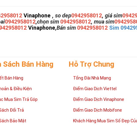
42958012
Vinaphone
,
so dep
0942958012
,
giá sim
0942
oai
0942958012
,
chọn sim
0942958012
,
mua sim
0942958
942958012
Vinaphone
,
Bán sim
0942958012
Sim 09429
h Sách Bán Hàng
Hỗ Trợ Chung
ết Bán Hàng
Tổng Đài Nhà Mạng
hoản & Điều Kiện
Điểm Giao Dịch Viettel
ục Mua Sim Trả Góp
Điểm Giao Dịch Vinaphone
Sách Đổi Trả
Điểm Giao Dịch Mobifone
Sách Bảo Mật
Khách Hàng Mua Sim Số Đẹp Của