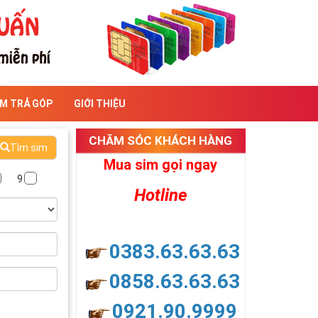
IM TRẢ GÓP
GIỚI THIỆU
CHĂM SÓC KHÁCH HÀNG
Tìm sim
Mua sim gọi ngay
9
Hotline
0383.63.63.63
0858.63.63.63
0921.90.9999