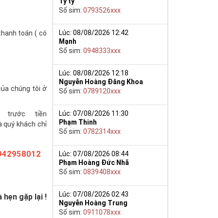
Tý ty
Số sim:
0793526xxx
Lúc: 08/08/2026 12:42
thanh toán ( có
Mạnh
Số sim:
0948333xxx
Lúc: 08/08/2026 12:18
Nguyễn Hoàng Đăng Khoa
của chúng tôi ở
Số sim:
0789120xxx
Lúc: 07/08/2026 11:30
trước tiền
Phạm Thinh
à quý khách chỉ
Số sim:
0782314xxx
942958012
Lúc: 07/08/2026 08:44
Phạm Hoàng Đức Nhã
Số sim:
0839408xxx
Lúc: 07/08/2026 02:43
hẹn gặp lại !
Nguyễn Hoàng Trung
Số sim:
0911078xxx