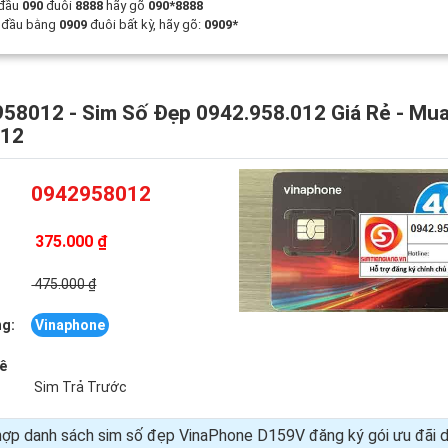
 đầu
090
đuôi
8888
hãy gõ
090*8888
t đầu bằng
0909
đuôi bất kỳ, hãy gõ:
0909*
58012 - Sim Số Đẹp 0942.958.012 Giá Rẻ - Mu
012
0942958012
375.000 ₫
:
475.000 ₫
g:
Vinaphone
uê
Sim Trả Trước
ợp danh sách sim số đẹp VinaPhone D159V đăng ký gói ưu đãi d