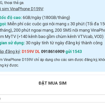
, thoại thả ga.
i sim VinaPhone D159V
:
tốc độ cao:
6GB/ngày (180GB/tháng)
gọi:
Miễn phí các cuộc gọi nội mạng ≤ 30 phút (Tối đa 1
tháng),.200 phút ngoại mạng, 200 SMS nội mạng VinaPh
em MyTV (>140 kênh bao gồm chùm kênh VTVcab, VOD)
gian sử dụng:
30 ngày tính từ ngày đăng ký thành công
áp đăng ký
:
D159V DL
0918616909
gửi 1543
Sim VinaPhone D159V chỉ áp dụng cho các sim được đăng ký, khô
ng ký được.
ĐẶT MUA SIM