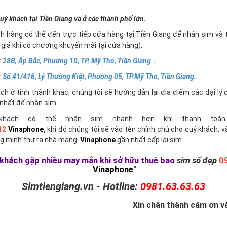
uý khách tại Tiền Giang và ở các thành phố lớn.
h hàng có thể đến trực tiếp cửa hàng tại Tiền Giang để nhận sim và 
giá khi có chương khuyến mãi tại cửa hàng)
.
:
28B, Ấp Bắc, Phường 10, TP. Mỹ Tho, Tiền Giang
.
:
Số 41/416, Lý Thường Kiệt, Phường 05, TP.Mỹ Tho, Tiền Giang
.
h ở tỉnh thành khác, chúng tôi sẽ hướng dẫn lại địa điểm các đại lý 
nhất để nhận sim.
khách có thể nhận sim nhanh hơn khi thanh toán 
12
Vinaphone
,
khi đó chúng tôi sẽ vào tên chính chủ cho quý khách, v
g minh thư ra nhà mạng
Vinaphone
gần nhất cấp lại sim
khách gặp nhiều may mắn khi sở hữu thuê bao
sim số đẹp
0
Vinaphone
"
Simtiengiang.vn - Hotline:
0981.63.63.63
Xin chân thành cám ơn và 