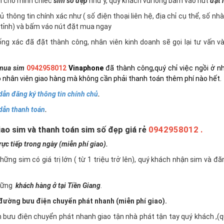
n cho mình chiếc
sim số đẹp
như ý, quý khách vui lòng bấm vào nút
đặt
 thông tin chính xác như ( số điện thoại liên hệ, địa chỉ cụ thể, số nh
tỉnh) và bấm váo nút đặt mua ngay
ng xác đã đặt thành công, nhân viên kinh doanh sẽ gọi lại tư vấn 
mua sim
0942958012
Vinaphone
đã thành công,quý chỉ việc ngồi ở n
 nhân viên giao hàng mà không cần phải thanh toán thêm phí nào hết.
ẫn đăng ký thông tin chính chủ
.
dẫn thanh toán
.
ao sim và thanh toán sim số đẹp giá rẻ
0942958012 .
c tiếp trong ngày (miễn phí giao).
những sim có giá trị lớn ( từ 1 triệu trở lên), quý khách nhận sim và đ
những
khách hàng ở tại Tiền Giang
.
ường bưu điện chuyển phát nhanh (miễn phí giao).
n bưu điện chuyển phát nhanh giao tận nhà phát tận tay quý khách ,