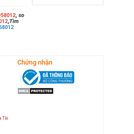
958012
,
so
012
,
Tìm
58012
Chứng nhận
 Tôi