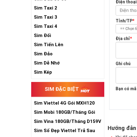
Điện thoại
Sim Taxi 2
Sim Taxi 3
Tỉnh/TP
*
Sim Taxi 4
Sim Đối
Địa chỉ
*
Sim Tiến Lên
Sim Đảo
Sim Dễ Nhớ
Ghi chú
Sim Kép
SIM ĐẶC BIỆT
Bạn có mã
Sim Viettel 4G Gói MXH120
Siêu Rẻ
Sim Mobi 180GB/Tháng Gói
TK159
Sim Vina 180GB/Tháng D159V
Hướng đẫn
Sim Số Đẹp Viettel Trả Sau