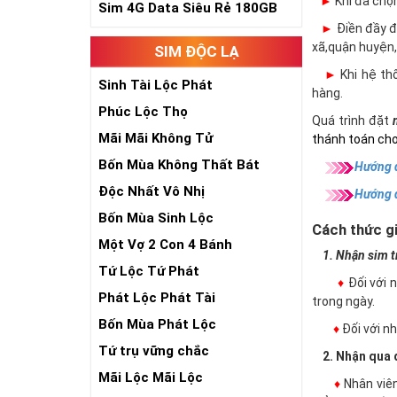
►
Khi đã chọ
Sim 4G Data Siêu Rẻ 180GB
►
Điền đầy đủ
xã,quận huyện,
SIM ĐỘC LẠ
►
Khi hệ thố
Sinh Tài Lộc Phát
hàng.
Phúc Lộc Thọ
Quá trình đặt
Mãi Mãi Không Tử
thánh toán cho
Bốn Mùa Không Thất Bát
Hướng d
Độc Nhất Vô Nhị
Hướng 
Bốn Mùa Sinh Lộc
Cách thức gi
Một Vợ 2 Con 4 Bánh
1. Nhận sim trự
Tứ Lộc Tứ Phát
♦
Đối với 
Phát Lộc Phát Tài
trong ngày.
Bốn Mùa Phát Lộc
♦
Đối với 
Tứ trụ vững chắc
2. Nhận qua đ
Mãi Lộc Mãi Lộc
♦
Nhân viê