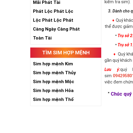
kiểm tra sim).
Mãi Phát Tài
Phát Lộc Phát Lộc
3. Dành cho q
Lộc Phát Lộc Phát
♦
Quý khác
thể được giảm 
Càng Ngày Càng Phát
•
Trụ sở 2
Toàn Tài
•
Trụ sở 1
TÌM SIM HỢP MỆNH
♦
Quý khác
gần quý khách 
Sim hợp mệnh Kim
Lưu ý:
quý 
Sim hợp mệnh Thủy
sim
09429580
Sim hợp mệnh Mộc
việc đem chứn
Sim hợp mệnh Hỏa
"
Chúc quý 
Sim hợp mệnh Thổ