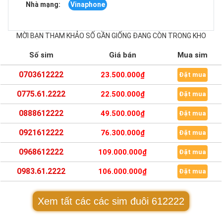
Nhà mạng:
Vinaphone
MỜI BẠN THAM KHẢO SỐ GẦN GIỐNG ĐANG CÒN TRONG KHO
Số sim
Giá bán
Mua sim
0703612222
23.500.000₫
Đặt mua
0775.61.2222
22.500.000₫
Đặt mua
0888612222
49.500.000₫
Đặt mua
0921612222
76.300.000₫
Đặt mua
0968612222
109.000.000₫
Đặt mua
0983.61.2222
106.000.000₫
Đặt mua
Xem tất các các sim đuôi 612222