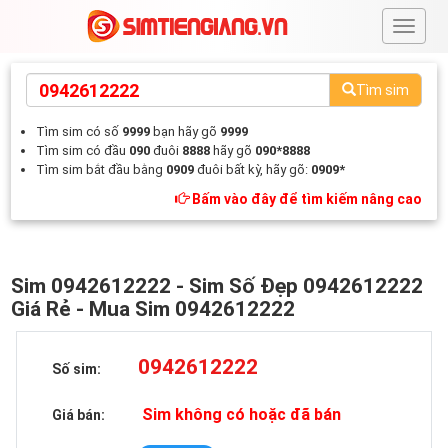
#
Tìm sim
Tìm sim có số
9999
bạn hãy gõ
9999
Tìm sim có đầu
090
đuôi
8888
hãy gõ
090*8888
Tìm sim bắt đầu bằng
0909
đuôi bất kỳ, hãy gõ:
0909*
Bấm vào đây để tìm kiếm nâng cao
Sim 0942612222 - Sim Số Đẹp 0942612222
Giá Rẻ - Mua Sim 0942612222
0942612222
Số sim:
Sim không có hoặc đã bán
Giá bán: