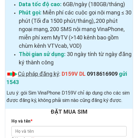
Data tốc độ cao:
6GB/ngày (180GB/tháng)
Phút gọi:
Miễn phí các cuộc gọi nội mạng ≤ 30
phút (Tối đa 1500 phút/tháng),.200 phút
ngoại mạng, 200 SMS nội mạng VinaPhone,
miễn phí xem MyTV (>140 kênh bao gồm
chùm kênh VTVcab, VOD)
Thời gian sử dụng:
30 ngày tính từ ngày đăng
ký thành công
Cú pháp đăng ký
:
D159V DL
0918616909
gửi
1543
Lưu ý: gói Sim VinaPhone D159V chỉ áp dụng cho các sim
được đăng ký, không phải sim nào cũng đăng ký được.
ĐẶT MUA SIM
Họ và tên
*