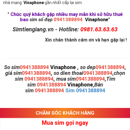
nhà mạng
Vinaphone
gần nhất cấp lại sim
"
Chúc quý khách gặp nhiều may mắn khi sở hữu thuê
bao
sim số đẹp
0941388894
Vinaphone
"
Simtiengiang.vn - Hotline:
0981.63.63.63
Xin chân thành cám ơn và hẹn gặp lại !
So sim
0941388894
Vinaphone
,
so dep
0941388894
,
giá sim
0941388894
,
so dien thoai
0941388894
,
chọn
sim
0941388894
,
mua sim
0941388894
,
Tìm
sim
0941388894
Vinaphone
,
Bán
sim
0941388894
Sim 0941388894
CHĂM SÓC KHÁCH HÀNG
Mua sim gọi ngay