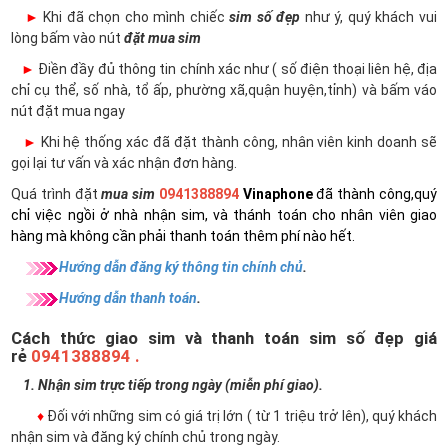
►
Khi đã chọn cho mình chiếc
sim số đẹp
như ý, quý khách vui
lòng bấm vào nút
đặt mua sim
►
Điền đầy đủ thông tin chính xác như ( số điện thoại liên hệ, địa
chỉ cụ thể, số nhà, tổ ấp, phường xã,quận huyện,tỉnh) và bấm váo
nút đặt mua ngay
►
Khi hệ thống xác đã đặt thành công, nhân viên kinh doanh sẽ
gọi lại tư vấn và xác nhận đơn hàng.
Quá trình đặt
mua sim
0941388894
Vinaphone
đã thành công,quý
chỉ việc ngồi ở nhà nhận sim, và thánh toán cho nhân viên giao
hàng mà không cần phải thanh toán thêm phí nào hết.
Hướng dẫn đăng ký thông tin chính chủ
.
Hướng dẫn thanh toán
.
Cách thức giao sim và thanh toán sim số đẹp giá
rẻ
0941388894 .
1. Nhận sim trực tiếp trong ngày (miễn phí giao).
♦
Đối với những sim có giá trị lớn ( từ 1 triệu trở lên), quý khách
nhận sim và đăng ký chính chủ trong ngày.