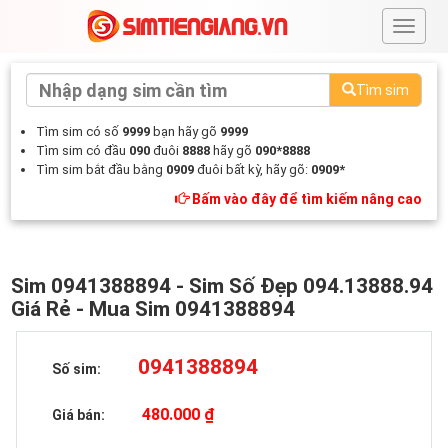
#
Tìm sim
Tìm sim có số
9999
bạn hãy gõ
9999
Tìm sim có đầu
090
đuôi
8888
hãy gõ
090*8888
Tìm sim bắt đầu bằng
0909
đuôi bất kỳ, hãy gõ:
0909*
Bấm vào đây để tìm kiếm nâng cao
Sim 0941388894 - Sim Số Đẹp 094.13888.94
Giá Rẻ - Mua Sim 0941388894
0941388894
Số sim:
480.000 ₫
Giá bán: