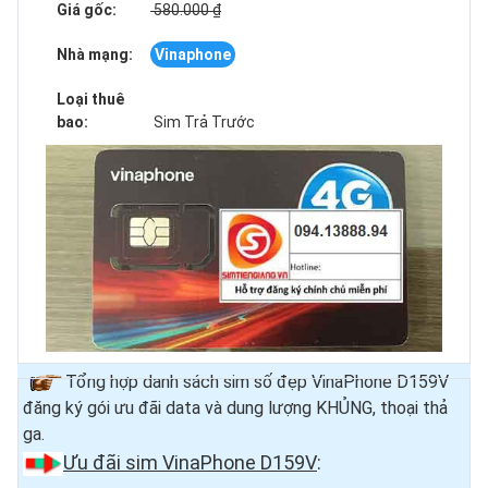
Giá gốc:
580.000 ₫
Nhà mạng:
Vinaphone
Loại thuê
bao:
Sim Trả Trước
Tổng hợp danh sách sim số đẹp VinaPhone D159V
đăng ký gói ưu đãi data và dung lượng KHỦNG, thoại thả
ga.
Ưu đãi sim VinaPhone D159V
: