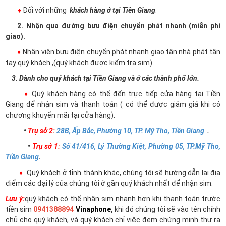
♦
Đối với những
khách hàng ở tại Tiền Giang
.
2. Nhận qua đường bưu điện chuyển phát nhanh (miễn phí
giao).
♦
Nhân viên bưu điện chuyển phát nhanh giao tận nhà phát tận
tay quý khách ,(quý khách được kiểm tra sim).
3. Dành cho quý khách tại Tiền Giang và ở các thành phố lớn.
♦
Quý khách hàng có thể đến trực tiếp cửa hàng tại Tiền
Giang để nhận sim và thanh toán ( có thể được giảm giá khi có
chương khuyến mãi tại cửa hàng)
.
•
Trụ sở 2
:
28B, Ấp Bắc, Phường 10, TP. Mỹ Tho, Tiền Giang
.
•
Trụ sở 1
:
Số 41/416, Lý Thường Kiệt, Phường 05, TP.Mỹ Tho,
Tiền Giang
.
♦
Quý khách ở tỉnh thành khác, chúng tôi sẽ hướng dẫn lại địa
điểm các đại lý của chúng tôi ở gần quý khách nhất để nhận sim.
Lưu ý:
quý khách có thể nhận sim nhanh hơn khi thanh toán trước
tiền sim
0941388894
Vinaphone
,
khi đó chúng tôi sẽ vào tên chính
chủ cho quý khách, và quý khách chỉ việc đem chứng minh thư ra