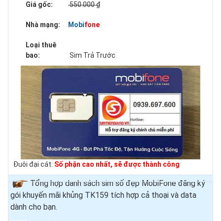
Giá gốc:
550.000 ₫
Nhà mạng:
Mobifone
Loại thuê
bao:
Sim Trả Trước
Đuôi đại cát:
Số phận cao nhất, sẽ được thành công
Tổng hợp danh sách sim số đẹp MobiFone đăng ký
gói khuyến mãi khủng TK159 tích hợp cả thoại và data
dành cho bạn.