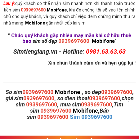
Lưu ý:
quý khách có thể nhận sim nhanh hơn khi thanh toán trước
tiền sim
0939697600
Mobifone
,
khi đó chúng tôi sẽ vào tên chính
chủ cho quý khách, và quý khách chỉ việc đem chứng minh thư ra
nhà mạng
Mobifone
gần nhất cấp lại sim
"
Chúc quý khách gặp nhiều may mắn khi sở hữu thuê
bao
sim số đẹp
0939697600
Mobifone
"
Simtiengiang.vn - Hotline:
0981.63.63.63
Xin chân thành cám ơn và hẹn gặp lại !
So sim
0939697600
Mobifone
,
so dep
0939697600
,
giá sim
0939697600
,
so dien thoai
0939697600
,
chọn
sim
0939697600
,
mua sim
0939697600
,
Tìm
sim
0939697600
Mobifone
,
Bán
sim
0939697600
Sim 0939697600