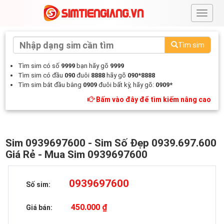
#
Tìm sim
Tìm sim có số
9999
bạn hãy gõ
9999
Tìm sim có đầu
090
đuôi
8888
hãy gõ
090*8888
Tìm sim bắt đầu bằng
0909
đuôi bất kỳ, hãy gõ:
0909*
Bấm vào đây để tìm kiếm nâng cao
Sim 0939697600 - Sim Số Đẹp 0939.697.600
Giá Rẻ - Mua Sim 0939697600
0939697600
Số sim:
450.000 ₫
Giá bán: