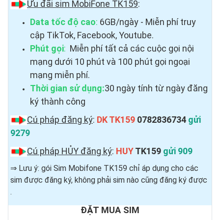
Ưu đãi sim MobiFone TK159
:
Data tốc độ cao
:
6GB/ngày - Miễn phí truy
cập TikTok, Facebook, Youtube.
Phút gọi
:
Miễn phí tất cả các cuộc gọi nội
mạng dưới 10 phút và 100 phút gọi ngoại
mạng miễn phí.
Thời gian sử dụng:
30 ngày tính từ ngày đăng
ký thành công
Cú pháp đăng ký
:
DK TK159
0782836734
gửi
9279
Cú pháp HỦY đăng ký
:
HUY
TK159
gửi 909
⇒ Lưu ý: gói Sim Mobifone TK159 chỉ áp dụng cho các
sim được đăng ký, không phải sim nào cũng đăng ký được ​
.
ĐẶT MUA SIM