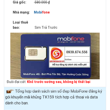
Giá gốc:
580.000 ₫
Nhà mạng:
Mobifone
Loại thuê
bao:
Sim Trả Trước
Đuôi đại cát:
Khổ trước sướng sau, không bị thất bại
Tổng hợp danh sách sim số đẹp MobiFone đăng ký
gói khuyến mãi khủng TK159 tích hợp cả thoại và data
dành cho bạn.