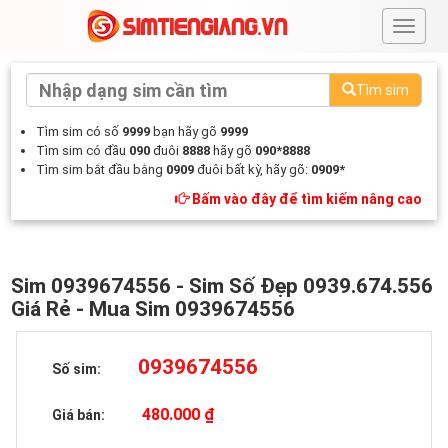
#
Tìm sim
Tìm sim có số
9999
bạn hãy gõ
9999
Tìm sim có đầu
090
đuôi
8888
hãy gõ
090*8888
Tìm sim bắt đầu bằng
0909
đuôi bất kỳ, hãy gõ:
0909*
Bấm vào đây để tìm kiếm nâng cao
Sim 0939674556 - Sim Số Đẹp 0939.674.556
Giá Rẻ - Mua Sim 0939674556
0939674556
Số sim:
480.000 ₫
Giá bán: