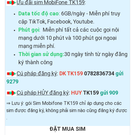
Ưu đãi sim MobiFone TK159
:
Data tốc độ cao
:
6GB/ngày - Miễn phí truy
cập TikTok, Facebook, Youtube.
Phút gọi
:
Miễn phí tất cả các cuộc gọi nội
mạng dưới 10 phút và 100 phút gọi ngoại
mạng miễn phí.
Thời gian sử dụng:
30 ngày tính từ ngày đăng
ký thành công
Cú pháp đăng ký
:
DK TK159
0782836734
gửi
9279
Cú pháp HỦY đăng ký
:
HUY
TK159
gửi 909
⇒ Lưu ý: gói Sim Mobifone TK159 chỉ áp dụng cho các
sim được đăng ký, không phải sim nào cũng đăng ký được ​
.
ĐẶT MUA SIM