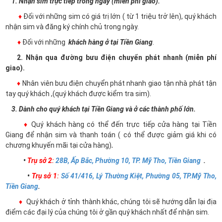
1. Nhận sim trực tiếp trong ngày (miễn phí giao).
♦
Đối với những sim có giá trị lớn ( từ 1 triệu trở lên), quý khách
nhận sim và đăng ký chính chủ trong ngày.
♦
Đối với những
khách hàng ở tại Tiền Giang
.
2. Nhận qua đường bưu điện chuyển phát nhanh (miễn phí
giao).
♦
Nhân viên bưu điện chuyển phát nhanh giao tận nhà phát tận
tay quý khách ,(quý khách được kiểm tra sim).
3. Dành cho quý khách tại Tiền Giang và ở các thành phố lớn.
♦
Quý khách hàng có thể đến trực tiếp cửa hàng tại Tiền
Giang để nhận sim và thanh toán ( có thể được giảm giá khi có
chương khuyến mãi tại cửa hàng)
.
•
Trụ sở 2
:
28B, Ấp Bắc, Phường 10, TP. Mỹ Tho, Tiền Giang
.
•
Trụ sở 1
:
Số 41/416, Lý Thường Kiệt, Phường 05, TP.Mỹ Tho,
Tiền Giang
.
♦
Quý khách ở tỉnh thành khác, chúng tôi sẽ hướng dẫn lại địa
điểm các đại lý của chúng tôi ở gần quý khách nhất để nhận sim.