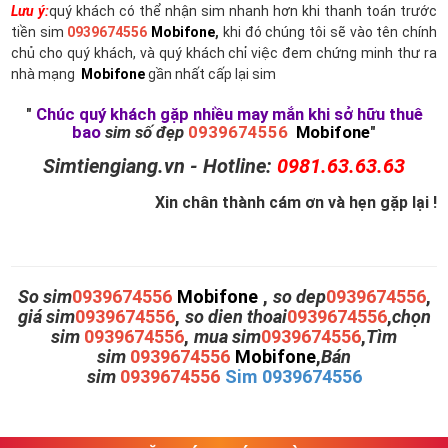
Lưu ý:
quý khách có thể nhận sim nhanh hơn khi thanh toán trước
tiền sim
0939674556
Mobifone
,
khi đó chúng tôi sẽ vào tên chính
chủ cho quý khách, và quý khách chỉ việc đem chứng minh thư ra
nhà mạng
Mobifone
gần nhất cấp lại sim
"
Chúc quý khách gặp nhiều may mắn khi sở hữu thuê
bao
sim số đẹp
0939674556
Mobifone
"
Simtiengiang.vn - Hotline:
0981.63.63.63
Xin chân thành cám ơn và hẹn gặp lại !
So sim
0939674556
Mobifone
,
so dep
0939674556
,
giá sim
0939674556
,
so dien thoai
0939674556
,
chọn
sim
0939674556
,
mua sim
0939674556
,
Tìm
sim
0939674556
Mobifone
,
Bán
sim
0939674556
Sim 0939674556