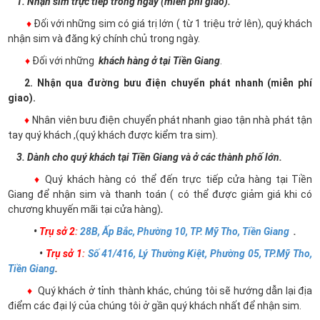
1. Nhận sim trực tiếp trong ngày (miễn phí giao).
♦
Đối với những sim có giá trị lớn ( từ 1 triệu trở lên), quý khách
nhận sim và đăng ký chính chủ trong ngày.
♦
Đối với những
khách hàng ở tại Tiền Giang
.
2. Nhận qua đường bưu điện chuyển phát nhanh (miễn phí
giao).
♦
Nhân viên bưu điện chuyển phát nhanh giao tận nhà phát tận
tay quý khách ,(quý khách được kiểm tra sim).
3. Dành cho quý khách tại Tiền Giang và ở các thành phố lớn.
♦
Quý khách hàng có thể đến trực tiếp cửa hàng tại Tiền
Giang để nhận sim và thanh toán ( có thể được giảm giá khi có
chương khuyến mãi tại cửa hàng)
.
•
Trụ sở 2
:
28B, Ấp Bắc, Phường 10, TP. Mỹ Tho, Tiền Giang
.
•
Trụ sở 1
:
Số 41/416, Lý Thường Kiệt, Phường 05, TP.Mỹ Tho,
Tiền Giang
.
♦
Quý khách ở tỉnh thành khác, chúng tôi sẽ hướng dẫn lại địa
điểm các đại lý của chúng tôi ở gần quý khách nhất để nhận sim.