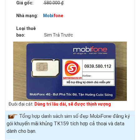
Giá gốc:
580.000 ₫
Nhà mạng:
Mobifone
Loại thuê
bao:
Sim Trả Trước
Đuôi đại cát:
Dùng trí lâu dài, sẽ được thịnh vượng
Tổng hợp danh sách sim số đẹp MobiFone đăng ký
gói khuyến mãi khủng TK159 tích hợp cả thoại và data
dành cho bạn.