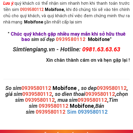
Lưu ý:
quý khách có thể nhận sim nhanh hơn khi thanh toán trước
tiền sim
0939580112
Mobifone
,
khi đó chúng tôi sẽ vào tên chính
chủ cho quý khách, và quý khách chỉ việc đem chứng minh thư ra
nhà mạng
Mobifone
gần nhất cấp lại sim
"
Chúc quý khách gặp nhiều may mắn khi sở hữu thuê
bao
sim số đẹp
0939580112
Mobifone
"
Simtiengiang.vn - Hotline:
0981.63.63.63
Xin chân thành cám ơn và hẹn gặp lại !
So sim
0939580112
Mobifone
,
so dep
0939580112
,
giá sim
0939580112
,
so dien thoai
0939580112
,
chọn
sim
0939580112
,
mua sim
0939580112
,
Tìm
sim
0939580112
Mobifone
,
Bán
sim
0939580112
Sim 0939580112