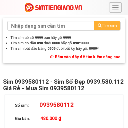
#
Tìm sim
Tìm sim có số
9999
bạn hãy gõ
9999
Tìm sim có đầu
090
đuôi
8888
hãy gõ
090*8888
Tìm sim bắt đầu bằng
0909
đuôi bất kỳ, hãy gõ:
0909*
Bấm vào đây để tìm kiếm nâng cao
Sim 0939580112 - Sim Số Đẹp 0939.580.112
Giá Rẻ - Mua Sim 0939580112
0939580112
Số sim:
480.000 ₫
Giá bán: