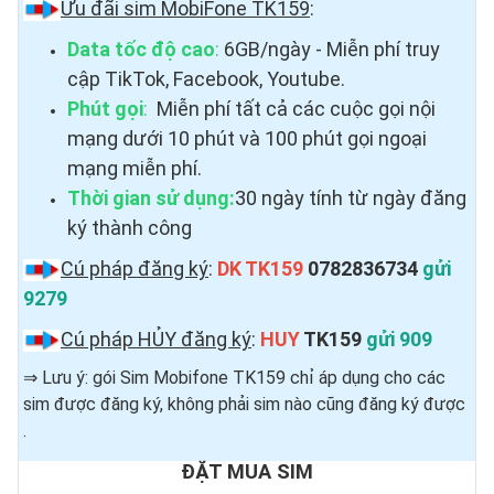
Ưu đãi sim MobiFone TK159
:
Data tốc độ cao
:
6GB/ngày - Miễn phí truy
cập TikTok, Facebook, Youtube.
Phút gọi
:
Miễn phí tất cả các cuộc gọi nội
mạng dưới 10 phút và 100 phút gọi ngoại
mạng miễn phí.
Thời gian sử dụng:
30 ngày tính từ ngày đăng
ký thành công
Cú pháp đăng ký
:
DK TK159
0782836734
gửi
9279
Cú pháp HỦY đăng ký
:
HUY
TK159
gửi 909
⇒ Lưu ý: gói Sim Mobifone TK159 chỉ áp dụng cho các
sim được đăng ký, không phải sim nào cũng đăng ký được ​
.
ĐẶT MUA SIM