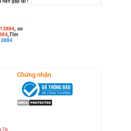
hẹn gặp lại !
13884
,
so
884
,
Tìm
13884
Chứng nhận
 Tôi