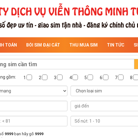
NH TOÁN
BÓI SIM ĐẠI CÁT
THU MUA SIM
TIN TỨC
S
ông gồm:
1
2
3
4
5
6
7
8
 số
9999
bạn hãy gõ
9999