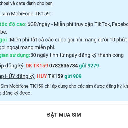
thoại và data dành cho bạn.
i sim MobiFone TK159
:
tốc độ cao
:
6GB/ngày - Miễn phí truy cập TikTok, Faceb
be.
gọi
:
Miễn phí tất cả các cuộc gọi nội mạng dưới 10 phút
gọi ngoại mạng miễn phí.
gian sử dụng:
30 ngày tính từ ngày đăng ký thành công
áp đăng ký
:
DK TK159
0782836734
gửi 9279
áp HỦY đăng ký
:
HUY
TK159
gửi 909
i Sim Mobifone TK159 chỉ áp dụng cho các sim được đăng ký, kh
 đăng ký được ​.
ĐẶT MUA SIM