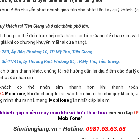
ường bưu điện chuyển phát nhanh (miễn phí giao).
n bưu điện chuyển phát nhanh giao tận nhà phát tận tay quý khách ,
uý khách tại Tiền Giang và ở các thành phố lớn.
h hàng có thể đến trực tiếp cửa hàng tại Tiền Giang để nhận sim và 
giá khi có chương khuyến mãi tại cửa hàng)
.
:
28B, Ấp Bắc, Phường 10, TP. Mỹ Tho, Tiền Giang
.
:
Số 41/416, Lý Thường Kiệt, Phường 05, TP.Mỹ Tho, Tiền Giang
.
h ở tỉnh thành khác, chúng tôi sẽ hướng dẫn lại địa điểm các đại lý 
nhất để nhận sim.
khách có thể nhận sim nhanh hơn khi thanh toán 
84
Mobifone
,
khi đó chúng tôi sẽ vào tên chính chủ cho quý khách, v
g minh thư ra nhà mạng
Mobifone
gần nhất cấp lại sim
khách gặp nhiều may mắn khi sở hữu thuê bao
sim số đẹp
0
Mobifone
"
Simtiengiang.vn - Hotline:
0981.63.63.63