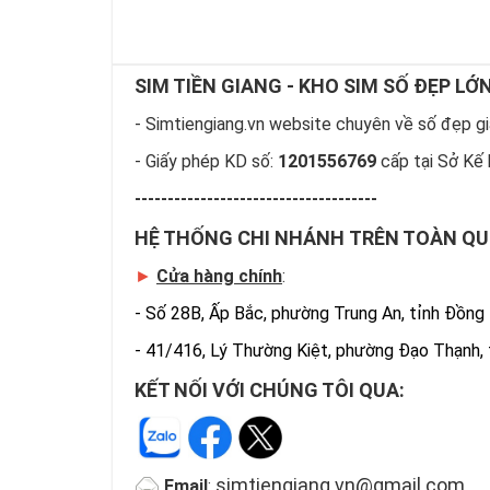
SIM TIỀN GIANG - KHO SIM SỐ ĐẸP LỚ
- Simtiengiang.vn website chuyên về số đẹp giá
- Giấy phép KD số:
1201556769
cấp tại Sở Kế 
-------------------------------------
HỆ THỐNG CHI NHÁNH TRÊN TOÀN Q
►
Cửa hàng chính
:
-
Số 28B, Ấp Bắc, phường Trung An, tỉnh Đồng
-
41/416, Lý Thường Kiệt, phường Đạo Thạnh,
KẾT NỐI VỚI CHÚNG TÔI QUA:
simtiengiang.vn@gmail.com
Email
: