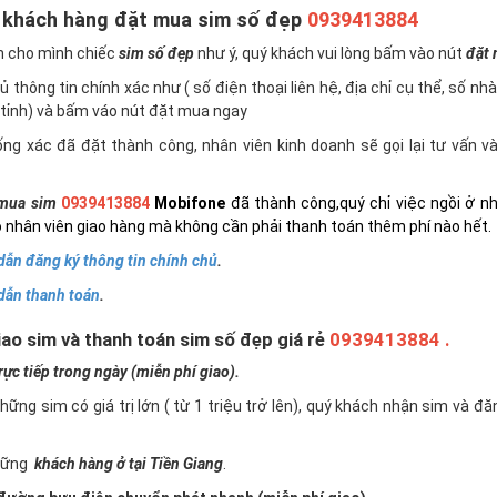
 khách hàng đặt mua sim số đẹp
0939413884
n cho mình chiếc
sim số đẹp
như ý, quý khách vui lòng bấm vào nút
đặt
 thông tin chính xác như ( số điện thoại liên hệ, địa chỉ cụ thể, số nh
tỉnh) và bấm váo nút đặt mua ngay
ng xác đã đặt thành công, nhân viên kinh doanh sẽ gọi lại tư vấn 
mua sim
0939413884
Mobifone
đã thành công,quý chỉ việc ngồi ở n
 nhân viên giao hàng mà không cần phải thanh toán thêm phí nào hết.
ẫn đăng ký thông tin chính chủ
.
dẫn thanh toán
.
ao sim và thanh toán sim số đẹp giá rẻ
0939413884 .
c tiếp trong ngày (miễn phí giao).
những sim có giá trị lớn ( từ 1 triệu trở lên), quý khách nhận sim và đ
những
khách hàng ở tại Tiền Giang
.