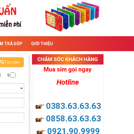
IM TRẢ GÓP
GIỚI THIỆU
CHĂM SÓC KHÁCH HÀNG
Tìm sim
Mua sim gọi ngay
9
Hotline
0383.63.63.63
0858.63.63.63
0921.90.9999