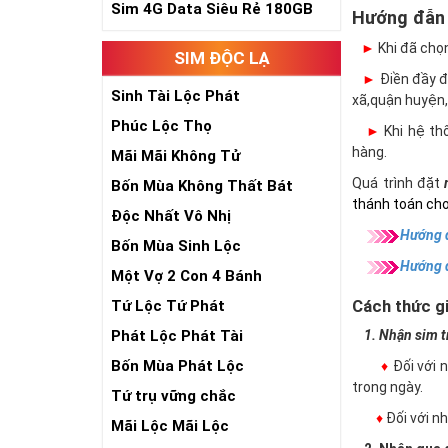
Sim 4G Data Siêu Rẻ 180GB
Hướng đẫn
►
Khi đã chọ
SIM ĐỘC LẠ
►
Điền đầy đủ
Sinh Tài Lộc Phát
xã,quận huyện,
Phúc Lộc Thọ
►
Khi hệ thố
hàng.
Mãi Mãi Không Tử
Quá trình đặt
Bốn Mùa Không Thất Bát
thánh toán cho
Độc Nhất Vô Nhị
Hướng d
Bốn Mùa Sinh Lộc
Hướng 
Một Vợ 2 Con 4 Bánh
Cách thức gi
Tứ Lộc Tứ Phát
Phát Lộc Phát Tài
1. Nhận sim trự
Bốn Mùa Phát Lộc
♦
Đối với 
trong ngày.
Tứ trụ vững chắc
♦
Đối với 
Mãi Lộc Mãi Lộc