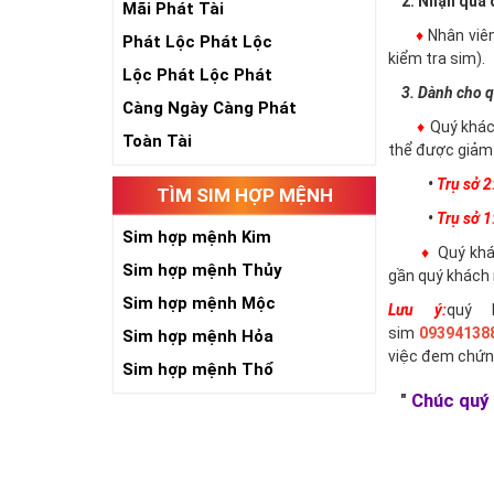
2. Nhận qua đ
Mãi Phát Tài
♦
Nhân viê
Phát Lộc Phát Lộc
kiểm tra sim).
Lộc Phát Lộc Phát
3. Dành cho q
Càng Ngày Càng Phát
♦
Quý khác
Toàn Tài
thể được giảm 
•
Trụ sở 2
TÌM SIM HỢP MỆNH
•
Trụ sở 1
Sim hợp mệnh Kim
♦
Quý khác
Sim hợp mệnh Thủy
gần quý khách 
Sim hợp mệnh Mộc
Lưu ý:
quý 
sim
09394138
Sim hợp mệnh Hỏa
việc đem chứn
Sim hợp mệnh Thổ
"
Chúc quý 