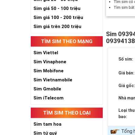
Tìm sim có
Tìm sim bắ
Sim giá 50 - 100 triệu
Sim giá 100 - 200 triệu
Sim giá trên 200 triệu
Sim 09394
0939413
TÌM SIM THEO MẠNG
Sim Viettel
Số sim:
Sim Vinaphone
Sim Mobifone
Giá bán:
Sim Vietnamobile
Giá gốc
Sim Gmobile
Sim iTelecom
Nhà mạn
Loại th
TÌM SIM THEO LOẠI
bao:
Sim tam hoa
Tổng 
Sim tứ quý