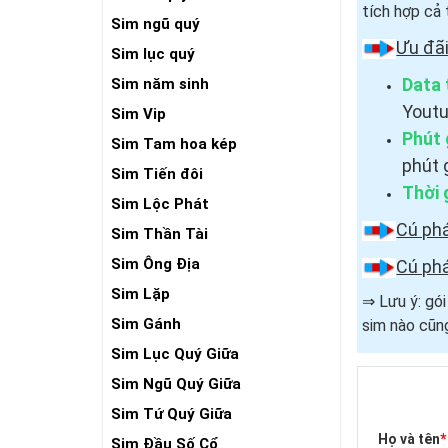
tích hợp cả 
Sim ngũ quý
Ưu đã
Sim lục quý
Data 
Sim năm sinh
Youtu
Sim Vip
Phút 
Sim Tam hoa kép
phút 
Sim Tiến đôi
Thời 
Sim Lộc Phát
Cú ph
Sim Thần Tài
Sim Ông Địa
Cú ph
Sim Lặp
⇒ Lưu ý: gó
Sim Gánh
sim nào cũng
Sim Lục Quý Giữa
Sim Ngũ Quý Giữa
Sim Tứ Quý Giữa
Họ và tên
*
Sim Đầu Số Cổ