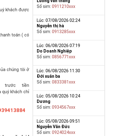
Luong van thang
Số sim:
0911210xxx
(quý khách được
Lúc: 07/08/2026 02:24
Nguyễn thị hà
Số sim:
0913285xxx
thanh toán ( có
Lúc: 06/08/2026 07:19
Do Doanh Nghiệp
Số sim:
0856771xxx
của chúng tôi ở
Lúc: 06/08/2026 11:30
Đới xuân ba
Số sim:
0833381xxx
trước tiền
à quý khách chỉ
Lúc: 05/08/2026 10:24
Dương
Số sim:
0934567xxx
939413884
Lúc: 05/08/2026 09:51
Nguyễn Văn Đức
Số sim:
0924024xxx