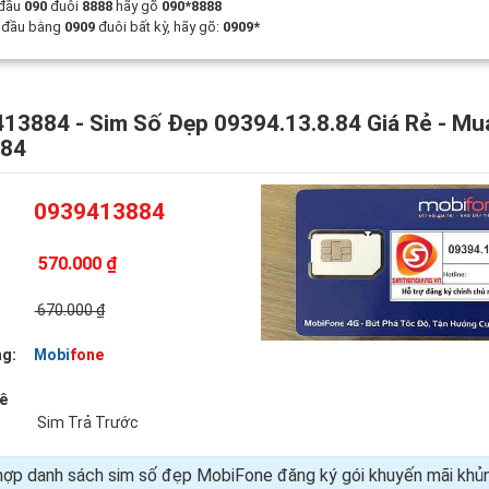
 đầu
090
đuôi
8888
hãy gõ
090*8888
t đầu bằng
0909
đuôi bất kỳ, hãy gõ:
0909*
13884 - Sim Số Đẹp 09394.13.8.84 Giá Rẻ - Mu
884
0939413884
570.000 ₫
:
670.000 ₫
g:
Mobifone
uê
Sim Trả Trước
hợp danh sách sim số đẹp MobiFone đăng ký gói khuyến mãi kh