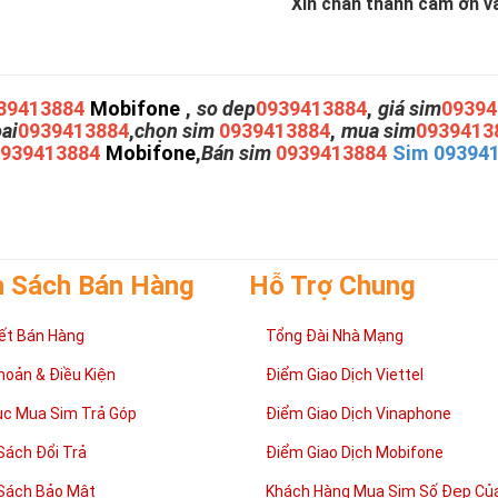
Xin chân thành cám ơn và 
39413884
Mobifone
,
so dep
0939413884
,
giá sim
09394
oai
0939413884
,
chọn sim
0939413884
,
mua sim
0939413
0939413884
Mobifone
,
Bán sim
0939413884
Sim 09394
h Sách Bán Hàng
Hỗ Trợ Chung
ết Bán Hàng
Tổng Đài Nhà Mạng
hoản & Điều Kiện
Điểm Giao Dịch Viettel
ục Mua Sim Trả Góp
Điểm Giao Dịch Vinaphone
Sách Đổi Trả
Điểm Giao Dịch Mobifone
Sách Bảo Mật
Khách Hàng Mua Sim Số Đẹp Của