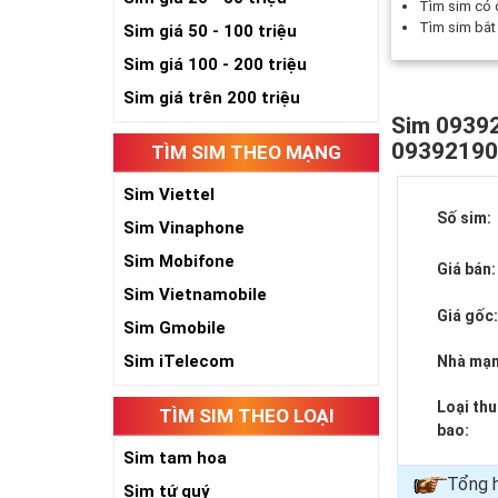
Tìm sim có
Tìm sim bắ
Sim giá 50 - 100 triệu
Sim giá 100 - 200 triệu
Sim giá trên 200 triệu
Sim 09392
0939219
TÌM SIM THEO MẠNG
Sim Viettel
Số sim:
Sim Vinaphone
Sim Mobifone
Giá bán:
Sim Vietnamobile
Giá gốc
Sim Gmobile
Sim iTelecom
Nhà mạn
Loại th
TÌM SIM THEO LOẠI
bao:
Sim tam hoa
Tổng 
Sim tứ quý