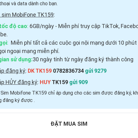
thoại và data dành cho bạn.
i sim MobiFone TK159
:
tốc độ cao
:
6GB/ngày - Miễn phí truy cập TikTok, Faceb
be.
gọi
:
Miễn phí tất cả các cuộc gọi nội mạng dưới 10 phút
gọi ngoại mạng miễn phí.
gian sử dụng:
30 ngày tính từ ngày đăng ký thành công
áp đăng ký
:
DK TK159
0782836734
gửi 9279
áp HỦY đăng ký
:
HUY
TK159
gửi 909
i Sim Mobifone TK159 chỉ áp dụng cho các sim được đăng ký, kh
 đăng ký được ​.
ĐẶT MUA SIM