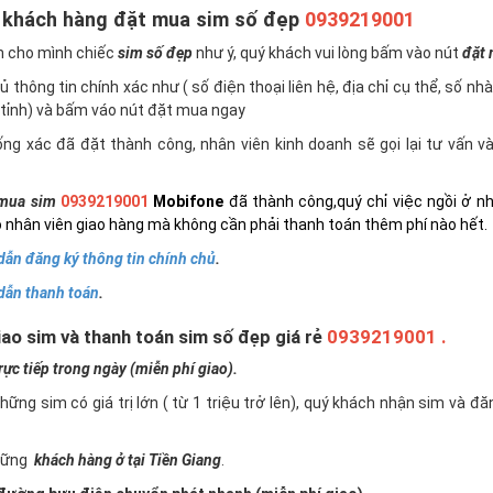
 khách hàng đặt mua sim số đẹp
0939219001
n cho mình chiếc
sim số đẹp
như ý, quý khách vui lòng bấm vào nút
đặt
 thông tin chính xác như ( số điện thoại liên hệ, địa chỉ cụ thể, số nh
tỉnh) và bấm váo nút đặt mua ngay
ng xác đã đặt thành công, nhân viên kinh doanh sẽ gọi lại tư vấn 
mua sim
0939219001
Mobifone
đã thành công,quý chỉ việc ngồi ở n
 nhân viên giao hàng mà không cần phải thanh toán thêm phí nào hết.
ẫn đăng ký thông tin chính chủ
.
dẫn thanh toán
.
ao sim và thanh toán sim số đẹp giá rẻ
0939219001 .
c tiếp trong ngày (miễn phí giao).
những sim có giá trị lớn ( từ 1 triệu trở lên), quý khách nhận sim và đ
những
khách hàng ở tại Tiền Giang
.