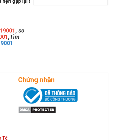
hẹn gặp lại !
19001
,
so
001
,
Tìm
19001
Chứng nhận
 Tôi