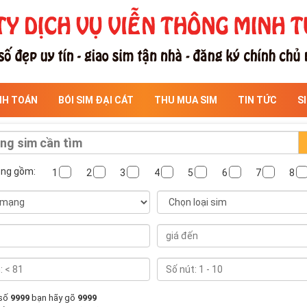
NH TOÁN
BÓI SIM ĐẠI CÁT
THU MUA SIM
TIN TỨC
S
ông gồm:
1
2
3
4
5
6
7
8
 số
9999
bạn hãy gõ
9999