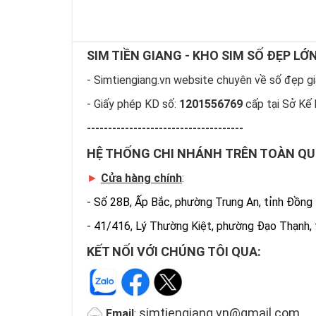
SIM TIỀN GIANG - KHO SIM SỐ ĐẸP LỚ
- Simtiengiang.vn website chuyên về số đẹp giá
- Giấy phép KD số:
1201556769
cấp tại Sở Kế 
-------------------------------------
HỆ THỐNG CHI NHÁNH TRÊN TOÀN Q
►
Cửa hàng chính
:
-
Số 28B, Ấp Bắc, phường Trung An, tỉnh Đồng
-
41/416, Lý Thường Kiệt, phường Đạo Thạnh,
KẾT NỐI VỚI CHÚNG TÔI QUA:
simtiengiang.vn@gmail.com
Email
: