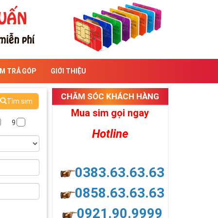
IM TRẢ GÓP
GIỚI THIỆU
CHĂM SÓC KHÁCH HÀNG
Tìm sim
Mua sim gọi ngay
9
Hotline
0383.63.63.63
0858.63.63.63
0921.90.9999