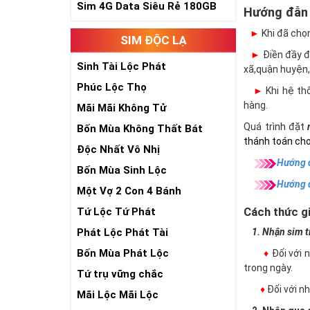
Sim 4G Data Siêu Rẻ 180GB
Hướng đẫn
►
Khi đã chọ
SIM ĐỘC LẠ
►
Điền đầy đủ
Sinh Tài Lộc Phát
xã,quận huyện,
Phúc Lộc Thọ
►
Khi hệ thố
hàng.
Mãi Mãi Không Tử
Quá trình đặt
Bốn Mùa Không Thất Bát
thánh toán cho
Độc Nhất Vô Nhị
Hướng d
Bốn Mùa Sinh Lộc
Hướng 
Một Vợ 2 Con 4 Bánh
Cách thức gi
Tứ Lộc Tứ Phát
Phát Lộc Phát Tài
1. Nhận sim trự
Bốn Mùa Phát Lộc
♦
Đối với 
trong ngày.
Tứ trụ vững chắc
♦
Đối với 
Mãi Lộc Mãi Lộc