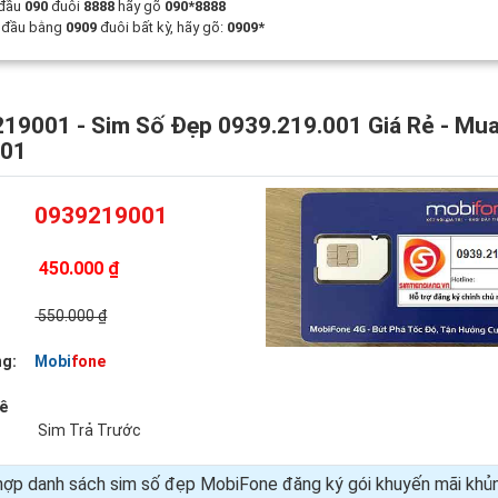
 đầu
090
đuôi
8888
hãy gõ
090*8888
t đầu bằng
0909
đuôi bất kỳ, hãy gõ:
0909*
19001 - Sim Số Đẹp 0939.219.001 Giá Rẻ - Mu
001
0939219001
450.000 ₫
:
550.000 ₫
g:
Mobifone
uê
Sim Trả Trước
hợp danh sách sim số đẹp MobiFone đăng ký gói khuyến mãi kh