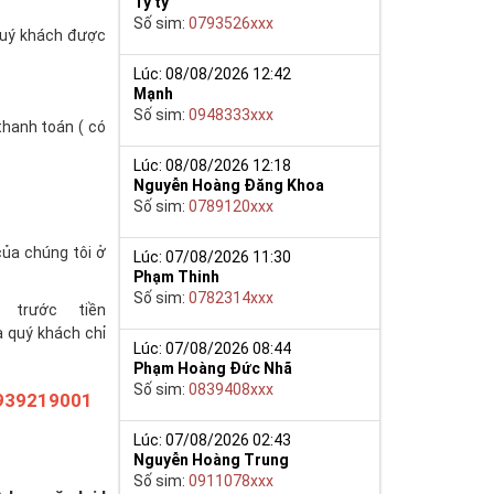
Tý ty
Số sim:
0793526xxx
(quý khách được
Lúc: 08/08/2026 12:42
Mạnh
Số sim:
0948333xxx
thanh toán ( có
Lúc: 08/08/2026 12:18
Nguyễn Hoàng Đăng Khoa
Số sim:
0789120xxx
của chúng tôi ở
Lúc: 07/08/2026 11:30
Phạm Thinh
Số sim:
0782314xxx
trước tiền
à quý khách chỉ
Lúc: 07/08/2026 08:44
Phạm Hoàng Đức Nhã
Số sim:
0839408xxx
939219001
Lúc: 07/08/2026 02:43
Nguyễn Hoàng Trung
Số sim:
0911078xxx