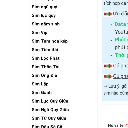
tích hợp cả 
Sim ngũ quý
Ưu đã
Sim lục quý
Data 
Sim năm sinh
Youtu
Sim Vip
Phút 
Sim Tam hoa kép
phút 
Sim Tiến đôi
Thời 
Sim Lộc Phát
Cú ph
Sim Thần Tài
Sim Ông Địa
Cú ph
Sim Lặp
⇒ Lưu ý: gó
Sim Gánh
sim nào cũng
Sim Lục Quý Giữa
Sim Ngũ Quý Giữa
Sim Tứ Quý Giữa
Họ và tên
*
Sim Đầu Số Cổ