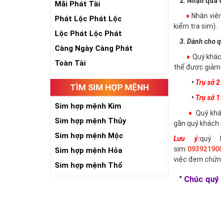
2. Nhận qua đ
Mãi Phát Tài
♦
Nhân viê
Phát Lộc Phát Lộc
kiểm tra sim).
Lộc Phát Lộc Phát
3. Dành cho q
Càng Ngày Càng Phát
♦
Quý khác
Toàn Tài
thể được giảm 
•
Trụ sở 2
TÌM SIM HỢP MỆNH
•
Trụ sở 1
Sim hợp mệnh Kim
♦
Quý khác
Sim hợp mệnh Thủy
gần quý khách 
Sim hợp mệnh Mộc
Lưu ý:
quý 
sim
09392190
Sim hợp mệnh Hỏa
việc đem chứn
Sim hợp mệnh Thổ
"
Chúc quý 