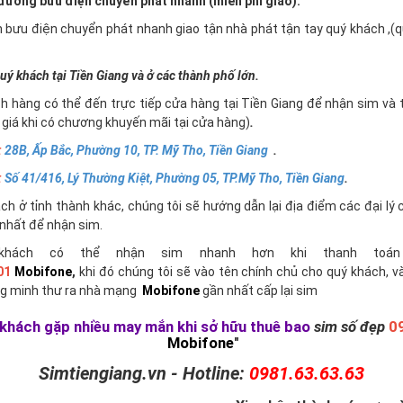
ường bưu điện chuyển phát nhanh (miễn phí giao).
n bưu điện chuyển phát nhanh giao tận nhà phát tận tay quý khách ,
uý khách tại Tiền Giang và ở các thành phố lớn.
h hàng có thể đến trực tiếp cửa hàng tại Tiền Giang để nhận sim và 
giá khi có chương khuyến mãi tại cửa hàng)
.
:
28B, Ấp Bắc, Phường 10, TP. Mỹ Tho, Tiền Giang
.
:
Số 41/416, Lý Thường Kiệt, Phường 05, TP.Mỹ Tho, Tiền Giang
.
h ở tỉnh thành khác, chúng tôi sẽ hướng dẫn lại địa điểm các đại lý 
nhất để nhận sim.
khách có thể nhận sim nhanh hơn khi thanh toán 
01
Mobifone
,
khi đó chúng tôi sẽ vào tên chính chủ cho quý khách, v
g minh thư ra nhà mạng
Mobifone
gần nhất cấp lại sim
khách gặp nhiều may mắn khi sở hữu thuê bao
sim số đẹp
0
Mobifone
"
Simtiengiang.vn - Hotline:
0981.63.63.63