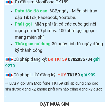
Ưu đãi sim MobiFone TK159
:
Data tốc độ cao
:
6GB/ngày - Miễn phí truy
cập TikTok, Facebook, Youtube.
Phút gọi
:
Miễn phí tất cả các cuộc gọi nội
mạng dưới 10 phút và 100 phút gọi ngoại
mạng miễn phí.
Thời gian sử dụng:
30 ngày tính từ ngày đăng
ký thành công
Cú pháp đăng ký
:
DK TK159
0782836734
gửi
9279
Cú pháp HỦY đăng ký
:
HUY
TK159
gửi 909
⇒ Lưu ý: gói Sim Mobifone TK159 chỉ áp dụng cho các
sim được đăng ký, không phải sim nào cũng đăng ký được ​
.
ĐẶT MUA SIM