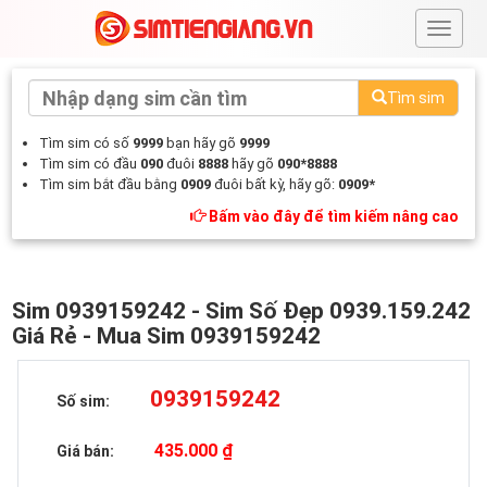
#
Tìm sim
Tìm sim có số
9999
bạn hãy gõ
9999
Tìm sim có đầu
090
đuôi
8888
hãy gõ
090*8888
Tìm sim bắt đầu bằng
0909
đuôi bất kỳ, hãy gõ:
0909*
Bấm vào đây để tìm kiếm nâng cao
Sim 0939159242 - Sim Số Đẹp 0939.159.242
Giá Rẻ - Mua Sim 0939159242
0939159242
Số sim:
435.000 ₫
Giá bán: