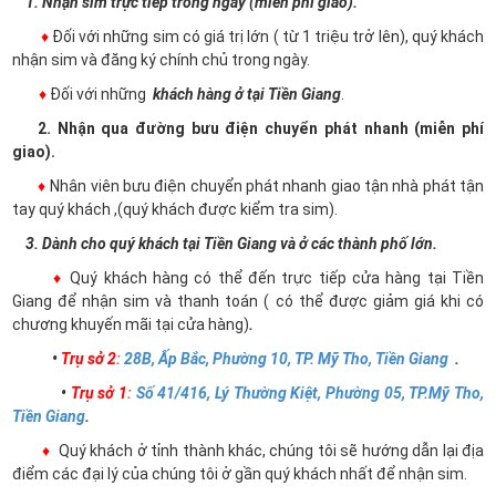
1. Nhận sim trực tiếp trong ngày (miễn phí giao).
♦
Đối với những sim có giá trị lớn ( từ 1 triệu trở lên), quý khách
nhận sim và đăng ký chính chủ trong ngày.
♦
Đối với những
khách hàng ở tại Tiền Giang
.
2. Nhận qua đường bưu điện chuyển phát nhanh (miễn phí
giao).
♦
Nhân viên bưu điện chuyển phát nhanh giao tận nhà phát tận
tay quý khách ,(quý khách được kiểm tra sim).
3. Dành cho quý khách tại Tiền Giang và ở các thành phố lớn.
♦
Quý khách hàng có thể đến trực tiếp cửa hàng tại Tiền
Giang để nhận sim và thanh toán ( có thể được giảm giá khi có
chương khuyến mãi tại cửa hàng)
.
•
Trụ sở 2
:
28B, Ấp Bắc, Phường 10, TP. Mỹ Tho, Tiền Giang
.
•
Trụ sở 1
:
Số 41/416, Lý Thường Kiệt, Phường 05, TP.Mỹ Tho,
Tiền Giang
.
♦
Quý khách ở tỉnh thành khác, chúng tôi sẽ hướng dẫn lại địa
điểm các đại lý của chúng tôi ở gần quý khách nhất để nhận sim.