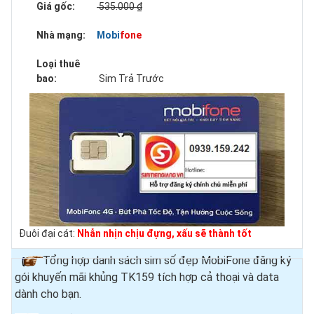
Giá gốc:
535.000 ₫
Nhà mạng:
Mobifone
Loại thuê
bao:
Sim Trả Trước
Đuôi đại cát:
Nhẫn nhịn chịu đựng, xấu sẽ thành tốt
Tổng hợp danh sách sim số đẹp MobiFone đăng ký
gói khuyến mãi khủng TK159 tích hợp cả thoại và data
dành cho bạn.