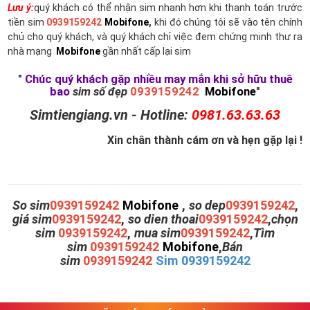
Lưu ý:
quý khách có thể nhận sim nhanh hơn khi thanh toán trước
tiền sim
0939159242
Mobifone
,
khi đó chúng tôi sẽ vào tên chính
chủ cho quý khách, và quý khách chỉ việc đem chứng minh thư ra
nhà mạng
Mobifone
gần nhất cấp lại sim
"
Chúc quý khách gặp nhiều may mắn khi sở hữu thuê
bao
sim số đẹp
0939159242
Mobifone
"
Simtiengiang.vn - Hotline:
0981.63.63.63
Xin chân thành cám ơn và hẹn gặp lại !
So sim
0939159242
Mobifone
,
so dep
0939159242
,
giá sim
0939159242
,
so dien thoai
0939159242
,
chọn
sim
0939159242
,
mua sim
0939159242
,
Tìm
sim
0939159242
Mobifone
,
Bán
sim
0939159242
Sim 0939159242