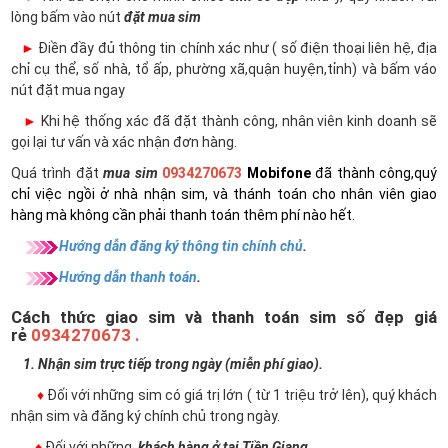
lòng bấm vào nút
đặt mua sim
►
Điền đầy đủ thông tin chính xác như ( số điện thoại liên hệ, địa
chỉ cụ thể, số nhà, tổ ấp, phường xã,quận huyện,tỉnh) và bấm váo
nút đặt mua ngay
►
Khi hệ thống xác đã đặt thành công, nhân viên kinh doanh sẽ
gọi lại tư vấn và xác nhận đơn hàng.
Quá trình đặt
mua sim
0934270673
Mobifone
đã thành công,quý
chỉ việc ngồi ở nhà nhận sim, và thánh toán cho nhân viên giao
hàng mà không cần phải thanh toán thêm phí nào hết.
Hướng dẫn đăng ký thông tin chính chủ
.
Hướng dẫn thanh toán
.
Cách thức giao sim và thanh toán sim số đẹp giá
rẻ
0934270673 .
1. Nhận sim trực tiếp trong ngày (miễn phí giao).
♦
Đối với những sim có giá trị lớn ( từ 1 triệu trở lên), quý khách
nhận sim và đăng ký chính chủ trong ngày.
♦
Đối với những
khách hàng ở tại Tiền Giang
.