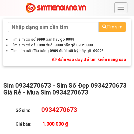
#
Tìm sim
Tìm sim có số
9999
bạn hãy gõ
9999
Tìm sim có đầu
090
đuôi
8888
hãy gõ
090*8888
Tìm sim bắt đầu bằng
0909
đuôi bất kỳ, hãy gõ:
0909*
Bấm vào đây để tìm kiếm nâng cao
Sim 0934270673 - Sim Số Đẹp 0934270673
Giá Rẻ - Mua Sim 0934270673
0934270673
Số sim:
1.000.000 ₫
Giá bán: