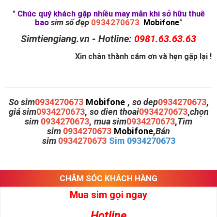
"
Chúc quý khách gặp nhiều may mắn khi sở hữu thuê
bao
sim số đẹp
0934270673
Mobifone
"
Simtiengiang.vn - Hotline:
0981.63.63.63
Xin chân thành cám ơn và hẹn gặp lại !
So sim
0934270673
Mobifone
,
so dep
0934270673
,
giá sim
0934270673
,
so dien thoai
0934270673
,
chọn
sim
0934270673
,
mua sim
0934270673
,
Tìm
sim
0934270673
Mobifone
,
Bán
sim
0934270673
Sim 0934270673
CHĂM SÓC KHÁCH HÀNG
Mua sim gọi ngay
Hotline