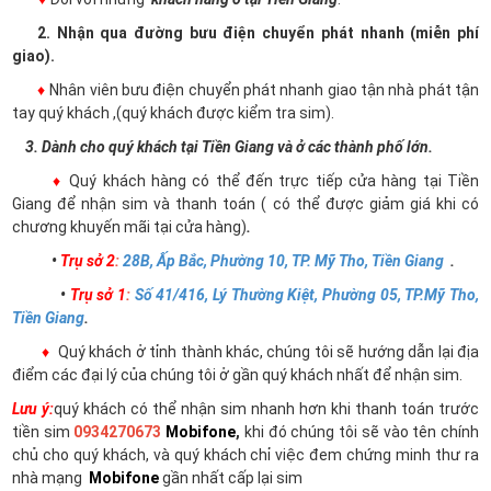
2. Nhận qua đường bưu điện chuyển phát nhanh (miễn phí
giao).
♦
Nhân viên bưu điện chuyển phát nhanh giao tận nhà phát tận
tay quý khách ,(quý khách được kiểm tra sim).
3. Dành cho quý khách tại Tiền Giang và ở các thành phố lớn.
♦
Quý khách hàng có thể đến trực tiếp cửa hàng tại Tiền
Giang để nhận sim và thanh toán ( có thể được giảm giá khi có
chương khuyến mãi tại cửa hàng)
.
•
Trụ sở 2
:
28B, Ấp Bắc, Phường 10, TP. Mỹ Tho, Tiền Giang
.
•
Trụ sở 1
:
Số 41/416, Lý Thường Kiệt, Phường 05, TP.Mỹ Tho,
Tiền Giang
.
♦
Quý khách ở tỉnh thành khác, chúng tôi sẽ hướng dẫn lại địa
điểm các đại lý của chúng tôi ở gần quý khách nhất để nhận sim.
Lưu ý:
quý khách có thể nhận sim nhanh hơn khi thanh toán trước
tiền sim
0934270673
Mobifone
,
khi đó chúng tôi sẽ vào tên chính
chủ cho quý khách, và quý khách chỉ việc đem chứng minh thư ra
nhà mạng
Mobifone
gần nhất cấp lại sim