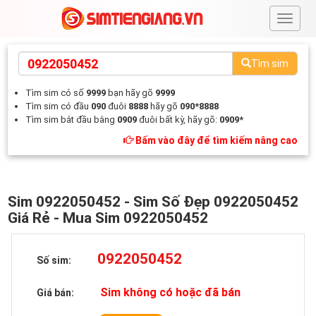
#
Tìm sim
Tìm sim có số
9999
bạn hãy gõ
9999
Tìm sim có đầu
090
đuôi
8888
hãy gõ
090*8888
Tìm sim bắt đầu bằng
0909
đuôi bất kỳ, hãy gõ:
0909*
Bấm vào đây để tìm kiếm nâng cao
Sim 0922050452 - Sim Số Đẹp 0922050452
Giá Rẻ - Mua Sim 0922050452
0922050452
Số sim:
Sim không có hoặc đã bán
Giá bán: