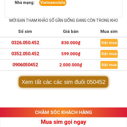
Nhà mạng:
Vietnamobile
MỜI BẠN THAM KHẢO SỐ GẦN GIỐNG ĐANG CÒN TRONG KHO
Số sim
Giá bán
Mua sim
0326.050.452
830.000₫
Đặt mua
0352.050.452
599.000₫
Đặt mua
0906050452
2.000.000₫
Đặt mua
Xem tất các các sim đuôi 050452
CHĂM SÓC KHÁCH HÀNG
Mua sim gọi ngay