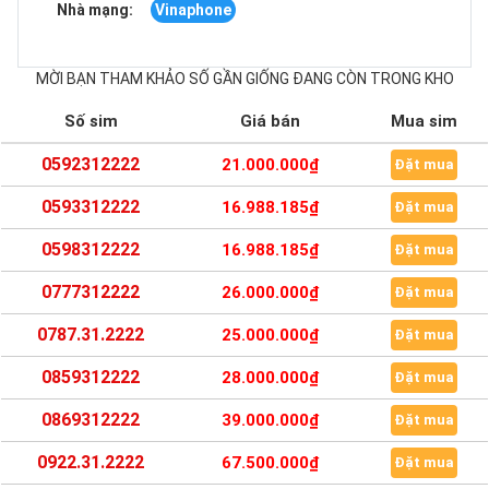
Nhà mạng:
Vinaphone
MỜI BẠN THAM KHẢO SỐ GẦN GIỐNG ĐANG CÒN TRONG KHO
Số sim
Giá bán
Mua sim
0592312222
21.000.000₫
Đặt mua
0593312222
16.988.185₫
Đặt mua
0598312222
16.988.185₫
Đặt mua
0777312222
26.000.000₫
Đặt mua
0787.31.2222
25.000.000₫
Đặt mua
0859312222
28.000.000₫
Đặt mua
0869312222
39.000.000₫
Đặt mua
0922.31.2222
67.500.000₫
Đặt mua