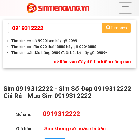
#
Tìm sim
Tìm sim có số
9999
bạn hãy gõ
9999
Tìm sim có đầu
090
đuôi
8888
hãy gõ
090*8888
Tìm sim bắt đầu bằng
0909
đuôi bất kỳ, hãy gõ:
0909*
Bấm vào đây để tìm kiếm nâng cao
Sim 0919312222 - Sim Số Đẹp 0919312222
Giá Rẻ - Mua Sim 0919312222
0919312222
Số sim:
Sim không có hoặc đã bán
Giá bán: