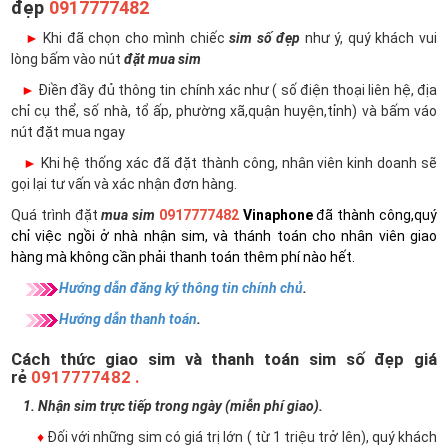
đẹp
0917777482
►
Khi đã chọn cho mình chiếc
sim số đẹp
như ý, quý khách vui
lòng bấm vào nút
đặt mua sim
►
Điền đầy đủ thông tin chính xác như ( số điện thoại liên hệ, địa
chỉ cụ thể, số nhà, tổ ấp, phường xã,quận huyện,tỉnh) và bấm váo
nút đặt mua ngay
►
Khi hệ thống xác đã đặt thành công, nhân viên kinh doanh sẽ
gọi lại tư vấn và xác nhận đơn hàng.
Quá trình đặt
mua sim
0917777482
Vinaphone
đã thành công,quý
chỉ việc ngồi ở nhà nhận sim, và thánh toán cho nhân viên giao
hàng mà không cần phải thanh toán thêm phí nào hết.
Hướng dẫn đăng ký thông tin chính chủ
.
Hướng dẫn thanh toán
.
Cách thức giao sim và thanh toán sim số đẹp giá
rẻ
0917777482 .
1. Nhận sim trực tiếp trong ngày (miễn phí giao).
♦
Đối với những sim có giá trị lớn ( từ 1 triệu trở lên), quý khách