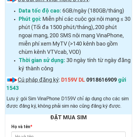
Data tốc độ cao:
6GB/ngày (180GB/tháng)
Phút gọi:
Miễn phí các cuộc gọi nội mạng ≤ 30
phút (Tối đa 1500 phút/tháng),.200 phút
ngoại mạng, 200 SMS nội mạng VinaPhone,
miễn phí xem MyTV (>140 kênh bao gồm
chùm kênh VTVcab, VOD)
Thời gian sử dụng:
30 ngày tính từ ngày đăng
ký thành công
Cú pháp đăng ký
:
D159V DL
0918616909
gửi
1543
Lưu ý: gói Sim VinaPhone D159V chỉ áp dụng cho các sim
được đăng ký, không phải sim nào cũng đăng ký được.
ĐẶT MUA SIM
Họ và tên
*