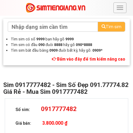
#
Tìm sim
Tìm sim có số
9999
bạn hãy gõ
9999
Tìm sim có đầu
090
đuôi
8888
hãy gõ
090*8888
Tìm sim bắt đầu bằng
0909
đuôi bất kỳ, hãy gõ:
0909*
Bấm vào đây để tìm kiếm nâng cao
Sim 0917777482 - Sim Số Đẹp 091.77774.82
Giá Rẻ - Mua Sim 0917777482
0917777482
Số sim:
3.800.000 ₫
Giá bán: