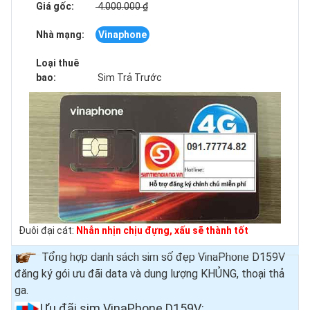
Giá gốc:
4.000.000 ₫
Nhà mạng:
Vinaphone
Loại thuê
bao:
Sim Trả Trước
Đuôi đại cát:
Nhẫn nhịn chịu đựng, xấu sẽ thành tốt
Tổng hợp danh sách sim số đẹp VinaPhone D159V
đăng ký gói ưu đãi data và dung lượng KHỦNG, thoại thả
ga.
Ưu đãi sim VinaPhone D159V
: