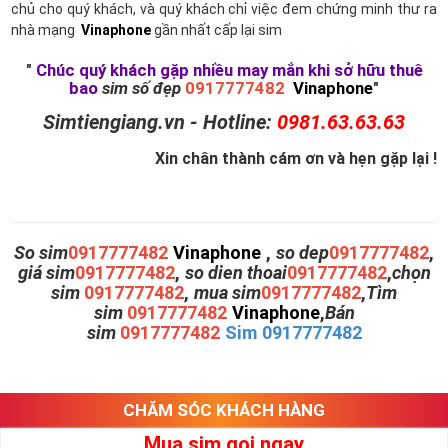
chủ cho quý khách, và quý khách chỉ việc đem chứng minh thư ra
nhà mạng
Vinaphone
gần nhất cấp lại sim
"
Chúc quý khách gặp nhiều may mắn khi sở hữu thuê
bao
sim số đẹp
0917777482
Vinaphone
"
Simtiengiang.vn - Hotline:
0981.63.63.63
Xin chân thành cám ơn và hẹn gặp lại !
So sim
0917777482
Vinaphone
,
so dep
0917777482
,
giá sim
0917777482
,
so dien thoai
0917777482
,
chọn
sim
0917777482
,
mua sim
0917777482
,
Tìm
sim
0917777482
Vinaphone
,
Bán
sim
0917777482
Sim 0917777482
CHĂM SÓC KHÁCH HÀNG
Mua sim gọi ngay