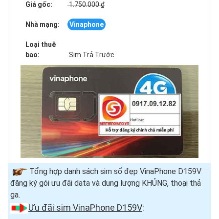
Giá gốc:
1.750.000 ₫
Nhà mạng:
Vinaphone
Loại thuê
bao:
Sim Trả Trước
Tổng hợp danh sách sim số đẹp VinaPhone D159V
đăng ký gói ưu đãi data và dung lượng KHỦNG, thoại thả
ga.
Ưu đãi sim VinaPhone D159V
: