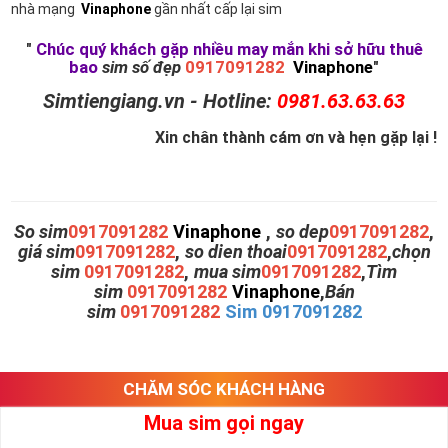
nhà mạng
Vinaphone
gần nhất cấp lại sim
"
Chúc quý khách gặp nhiều may mắn khi sở hữu thuê
bao
sim số đẹp
0917091282
Vinaphone
"
Simtiengiang.vn - Hotline:
0981.63.63.63
Xin chân thành cám ơn và hẹn gặp lại !
So sim
0917091282
Vinaphone
,
so dep
0917091282
,
giá sim
0917091282
,
so dien thoai
0917091282
,
chọn
sim
0917091282
,
mua sim
0917091282
,
Tìm
sim
0917091282
Vinaphone
,
Bán
sim
0917091282
Sim 0917091282
CHĂM SÓC KHÁCH HÀNG
Mua sim gọi ngay