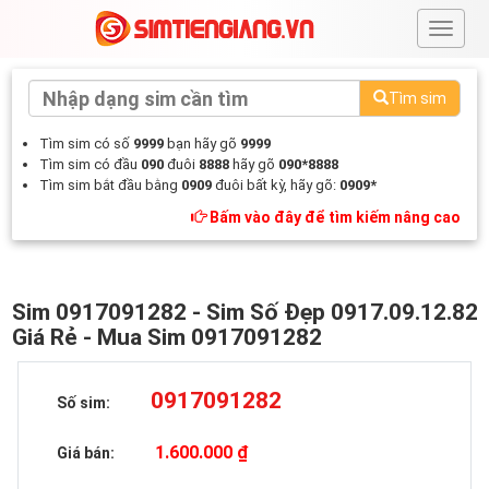
#
Tìm sim
Tìm sim có số
9999
bạn hãy gõ
9999
Tìm sim có đầu
090
đuôi
8888
hãy gõ
090*8888
Tìm sim bắt đầu bằng
0909
đuôi bất kỳ, hãy gõ:
0909*
Bấm vào đây để tìm kiếm nâng cao
Sim 0917091282 - Sim Số Đẹp 0917.09.12.82
Giá Rẻ - Mua Sim 0917091282
0917091282
Số sim:
1.600.000 ₫
Giá bán: