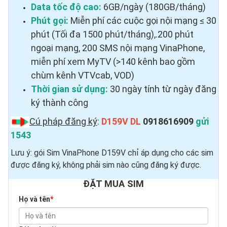
Data tốc độ cao:
6GB/ngày (180GB/tháng)
Phút gọi:
Miễn phí các cuộc gọi nội mạng ≤ 30
phút (Tối đa 1500 phút/tháng),.200 phút
ngoại mạng, 200 SMS nội mạng VinaPhone,
miễn phí xem MyTV (>140 kênh bao gồm
chùm kênh VTVcab, VOD)
Thời gian sử dụng:
30 ngày tính từ ngày đăng
ký thành công
Cú pháp đăng ký
:
D159V DL
0918616909
gửi
1543
Lưu ý: gói Sim VinaPhone D159V chỉ áp dụng cho các sim
được đăng ký, không phải sim nào cũng đăng ký được.
ĐẶT MUA SIM
Họ và tên
*