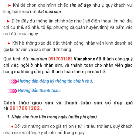
►
Khi đã chọn cho mình chiếc
sim số đẹp
như ý, quý khách vui
lòng bấm vào nút
đặt mua sim
►
Điền đầy đủ thông tin chính xác như ( số điện thoại liên hệ, địa
chỉ cụ thể, số nhà, tổ ấp, phường xã,quận huyện,tỉnh) và bấm váo
nút đặt mua ngay
►
Khi hệ thống xác đã đặt thành công, nhân viên kinh doanh sẽ
gọi lại tư vấn và xác nhận đơn hàng.
Quá trình đặt
mua sim
0917091282
Vinaphone
đã thành công,quý
chỉ việc ngồi ở nhà nhận sim, và thánh toán cho nhân viên giao
hàng mà không cần phải thanh toán thêm phí nào hết.
Hướng dẫn đăng ký thông tin chính chủ
.
Hướng dẫn thanh toán
.
Cách thức giao sim và thanh toán sim số đẹp giá
rẻ
0917091282 .
1. Nhận sim trực tiếp trong ngày (miễn phí giao).
♦
Đối với những sim có giá trị lớn ( từ 1 triệu trở lên), quý khách
nhận sim và đăng ký chính chủ trong ngày.