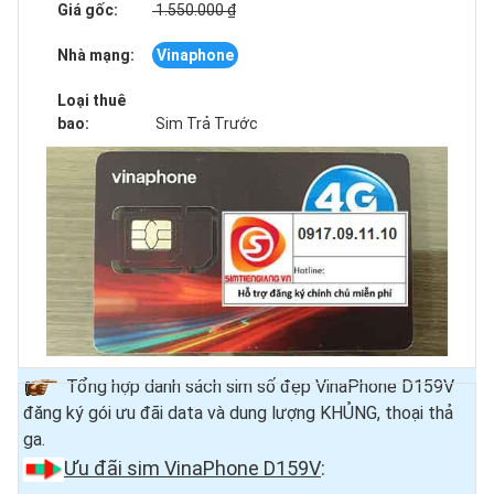
Giá gốc:
1.550.000 ₫
Nhà mạng:
Vinaphone
Loại thuê
bao:
Sim Trả Trước
Tổng hợp danh sách sim số đẹp VinaPhone D159V
đăng ký gói ưu đãi data và dung lượng KHỦNG, thoại thả
ga.
Ưu đãi sim VinaPhone D159V
: