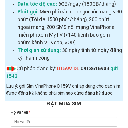
Data tốc độ cao:
6GB/ngày (180GB/tháng)
Phút gọi:
Miễn phí các cuộc gọi nội mạng ≤ 30
phút (Tối đa 1500 phút/tháng),.200 phút
ngoại mạng, 200 SMS nội mạng VinaPhone,
miễn phí xem MyTV (>140 kênh bao gồm
chùm kênh VTVcab, VOD)
Thời gian sử dụng:
30 ngày tính từ ngày đăng
ký thành công
Cú pháp đăng ký
:
D159V DL
0918616909
gửi
1543
Lưu ý: gói Sim VinaPhone D159V chỉ áp dụng cho các sim
được đăng ký, không phải sim nào cũng đăng ký được.
ĐẶT MUA SIM
Họ và tên
*