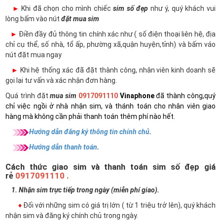
►
Khi đã chọn cho mình chiếc
sim số đẹp
như ý, quý khách vui
lòng bấm vào nút
đặt mua sim
►
Điền đầy đủ thông tin chính xác như ( số điện thoại liên hệ, địa
chỉ cụ thể, số nhà, tổ ấp, phường xã,quận huyện,tỉnh) và bấm váo
nút đặt mua ngay
►
Khi hệ thống xác đã đặt thành công, nhân viên kinh doanh sẽ
gọi lại tư vấn và xác nhận đơn hàng.
Quá trình đặt
mua sim
0917091110
Vinaphone
đã thành công,quý
chỉ việc ngồi ở nhà nhận sim, và thánh toán cho nhân viên giao
hàng mà không cần phải thanh toán thêm phí nào hết.
Hướng dẫn đăng ký thông tin chính chủ
.
Hướng dẫn thanh toán
.
Cách thức giao sim và thanh toán sim số đẹp giá
rẻ
0917091110 .
1. Nhận sim trực tiếp trong ngày (miễn phí giao).
♦
Đối với những sim có giá trị lớn ( từ 1 triệu trở lên), quý khách
nhận sim và đăng ký chính chủ trong ngày.