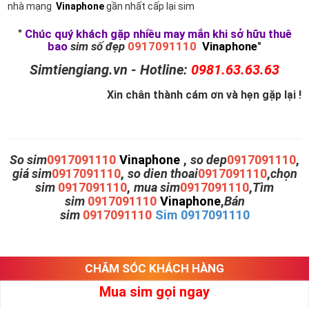
nhà mạng
Vinaphone
gần nhất cấp lại sim
"
Chúc quý khách gặp nhiều may mắn khi sở hữu thuê
bao
sim số đẹp
0917091110
Vinaphone
"
Simtiengiang.vn - Hotline:
0981.63.63.63
Xin chân thành cám ơn và hẹn gặp lại !
So sim
0917091110
Vinaphone
,
so dep
0917091110
,
giá sim
0917091110
,
so dien thoai
0917091110
,
chọn
sim
0917091110
,
mua sim
0917091110
,
Tìm
sim
0917091110
Vinaphone
,
Bán
sim
0917091110
Sim 0917091110
CHĂM SÓC KHÁCH HÀNG
Mua sim gọi ngay