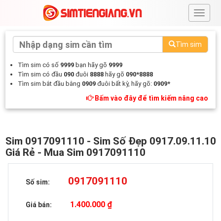
#
Tìm sim
Tìm sim có số
9999
bạn hãy gõ
9999
Tìm sim có đầu
090
đuôi
8888
hãy gõ
090*8888
Tìm sim bắt đầu bằng
0909
đuôi bất kỳ, hãy gõ:
0909*
Bấm vào đây để tìm kiếm nâng cao
Sim 0917091110 - Sim Số Đẹp 0917.09.11.10
Giá Rẻ - Mua Sim 0917091110
0917091110
Số sim:
1.400.000 ₫
Giá bán: