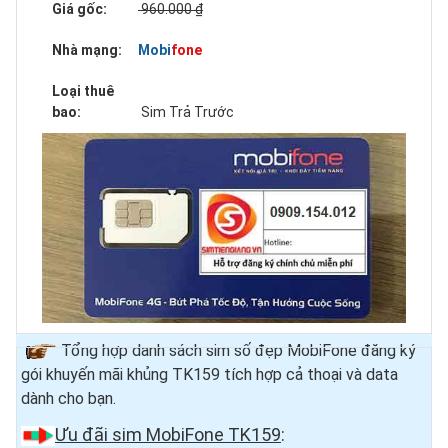
Giá gốc:
960.000 ₫
Nhà mạng:
Mobifone
Loại thuê
bao:
Sim Trả Trước
Tổng hợp danh sách sim số đẹp MobiFone đăng ký
gói khuyến mãi khủng TK159 tích hợp cả thoại và data
dành cho bạn.
Ưu đãi sim MobiFone TK159
: