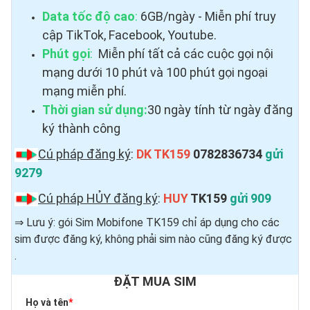
Data tốc độ cao
:
6GB/ngày - Miễn phí truy
cập TikTok, Facebook, Youtube.
Phút gọi
:
Miễn phí tất cả các cuộc gọi nội
mạng dưới 10 phút và 100 phút gọi ngoại
mạng miễn phí.
Thời gian sử dụng:
30 ngày tính từ ngày đăng
ký thành công
Cú pháp đăng ký
:
DK TK159
0782836734
gửi
9279
Cú pháp HỦY đăng ký
:
HUY
TK159
gửi 909
⇒ Lưu ý: gói Sim Mobifone TK159 chỉ áp dụng cho các
sim được đăng ký, không phải sim nào cũng đăng ký được ​
.
ĐẶT MUA SIM
Họ và tên
*