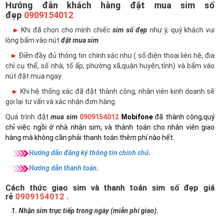
Hướng đẫn khách hàng đặt mua sim số
đẹp
0909154012
►
Khi đã chọn cho mình chiếc
sim số đẹp
như ý, quý khách vui
lòng bấm vào nút
đặt mua sim
►
Điền đầy đủ thông tin chính xác như ( số điện thoại liên hệ, địa
chỉ cụ thể, số nhà, tổ ấp, phường xã,quận huyện,tỉnh) và bấm váo
nút đặt mua ngay
►
Khi hệ thống xác đã đặt thành công, nhân viên kinh doanh sẽ
gọi lại tư vấn và xác nhận đơn hàng.
Quá trình đặt
mua sim
0909154012
Mobifone
đã thành công,quý
chỉ việc ngồi ở nhà nhận sim, và thánh toán cho nhân viên giao
hàng mà không cần phải thanh toán thêm phí nào hết.
Hướng dẫn đăng ký thông tin chính chủ
.
Hướng dẫn thanh toán
.
Cách thức giao sim và thanh toán sim số đẹp giá
rẻ
0909154012 .
1. Nhận sim trực tiếp trong ngày (miễn phí giao).