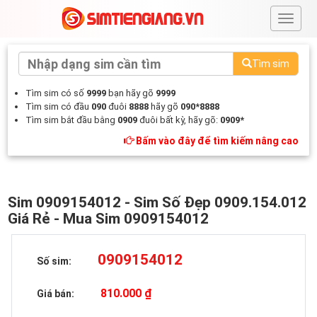
#
Tìm sim
Tìm sim có số
9999
bạn hãy gõ
9999
Tìm sim có đầu
090
đuôi
8888
hãy gõ
090*8888
Tìm sim bắt đầu bằng
0909
đuôi bất kỳ, hãy gõ:
0909*
Bấm vào đây để tìm kiếm nâng cao
Sim 0909154012 - Sim Số Đẹp 0909.154.012
Giá Rẻ - Mua Sim 0909154012
0909154012
Số sim:
810.000 ₫
Giá bán: