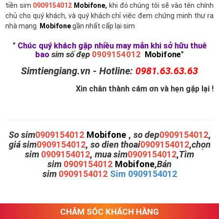
tiền sim
0909154012
Mobifone
,
khi đó chúng tôi sẽ vào tên chính
chủ cho quý khách, và quý khách chỉ việc đem chứng minh thư ra
nhà mạng
Mobifone
gần nhất cấp lại sim
"
Chúc quý khách gặp nhiều may mắn khi sở hữu thuê
bao
sim số đẹp
0909154012
Mobifone
"
Simtiengiang.vn - Hotline:
0981.63.63.63
Xin chân thành cám ơn và hẹn gặp lại !
So sim
0909154012
Mobifone
,
so dep
0909154012
,
giá sim
0909154012
,
so dien thoai
0909154012
,
chọn
sim
0909154012
,
mua sim
0909154012
,
Tìm
sim
0909154012
Mobifone
,
Bán
sim
0909154012
Sim 0909154012
CHĂM SÓC KHÁCH HÀNG