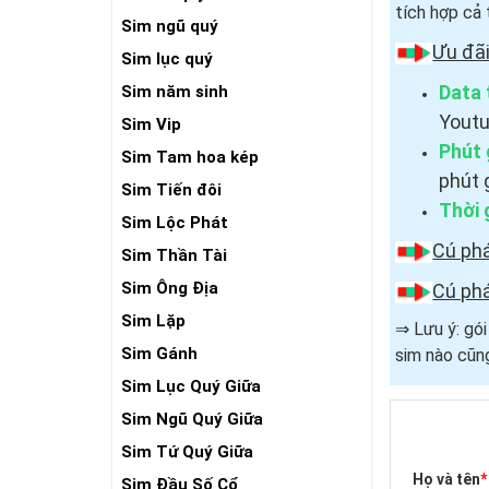
tích hợp cả 
Sim ngũ quý
Ưu đã
Sim lục quý
Data 
Sim năm sinh
Youtu
Sim Vip
Phút 
Sim Tam hoa kép
phút 
Sim Tiến đôi
Thời 
Sim Lộc Phát
Cú ph
Sim Thần Tài
Sim Ông Địa
Cú ph
Sim Lặp
⇒ Lưu ý: gó
Sim Gánh
sim nào cũng
Sim Lục Quý Giữa
Sim Ngũ Quý Giữa
Sim Tứ Quý Giữa
Họ và tên
*
Sim Đầu Số Cổ