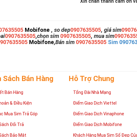
Xin chân thành cám ơn và 
07635505
Mobifone
,
so dep
0907635505
,
giá sim
09076
oai
0907635505
,
chọn sim
0907635505
,
mua sim
0907635
0907635505
Mobifone
,
Bán sim
0907635505
Sim 09076
h Sách Bán Hàng
Hỗ Trợ Chung
ết Bán Hàng
Tổng Đài Nhà Mạng
hoản & Điều Kiện
Điểm Giao Dịch Viettel
ục Mua Sim Trả Góp
Điểm Giao Dịch Vinaphone
Sách Đổi Trả
Điểm Giao Dịch Mobifone
Sách Bảo Mật
Khách Hàng Mua Sim Số Đẹp Của