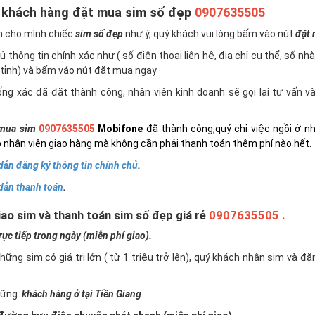
 khách hàng đặt mua sim số đẹp
0907635505
n cho mình chiếc
sim số đẹp
như ý, quý khách vui lòng bấm vào nút
đặt
 thông tin chính xác như ( số điện thoại liên hệ, địa chỉ cụ thể, số nh
tỉnh) và bấm váo nút đặt mua ngay
ng xác đã đặt thành công, nhân viên kinh doanh sẽ gọi lại tư vấn 
mua sim
0907635505
Mobifone
đã thành công,quý chỉ việc ngồi ở n
 nhân viên giao hàng mà không cần phải thanh toán thêm phí nào hết.
ẫn đăng ký thông tin chính chủ
.
dẫn thanh toán
.
ao sim và thanh toán sim số đẹp giá rẻ
0907635505 .
c tiếp trong ngày (miễn phí giao).
những sim có giá trị lớn ( từ 1 triệu trở lên), quý khách nhận sim và đ
những
khách hàng ở tại Tiền Giang
.