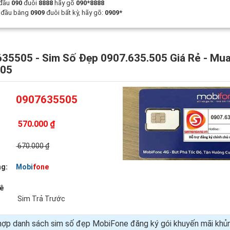
 đầu
090
đuôi
8888
hãy gõ
090*8888
t đầu bằng
0909
đuôi bất kỳ, hãy gõ:
0909*
35505 - Sim Số Đẹp 0907.635.505 Giá Rẻ - Mu
505
0907635505
570.000 ₫
:
670.000 ₫
g:
Mobifone
uê
Sim Trả Trước
hợp danh sách sim số đẹp MobiFone đăng ký gói khuyến mãi kh