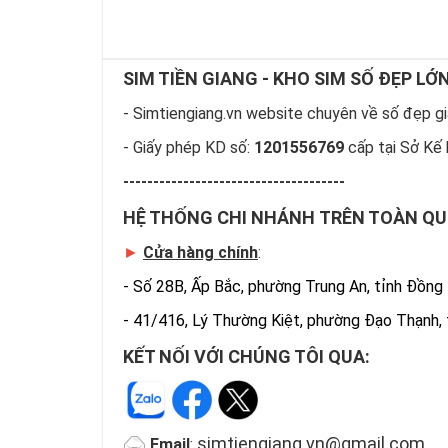
SIM TIỀN GIANG - KHO SIM SỐ ĐẸP LỚ
- Simtiengiang.vn website chuyên về số đẹp giá
- Giấy phép KD số:
1201556769
cấp tại Sở Kế 
-------------------------------------
HỆ THỐNG CHI NHÁNH TRÊN TOÀN Q
►
Cửa hàng chính
:
-
Số 28B, Ấp Bắc, phường Trung An, tỉnh Đồng
-
41/416, Lý Thường Kiệt, phường Đạo Thạnh,
KẾT NỐI VỚI CHÚNG TÔI QUA:
simtiengiang.vn@gmail.com
Email
: