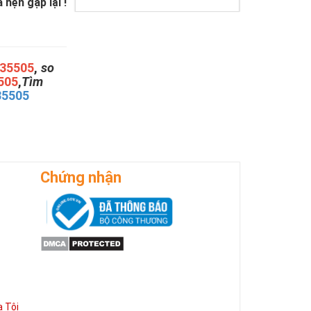
hẹn gặp lại !
35505
,
so
505
,
Tìm
35505
Chứng nhận
 Tôi