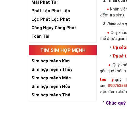
2. Nhận qua đ
Mãi Phát Tài
♦
Nhân viê
Phát Lộc Phát Lộc
kiểm tra sim).
Lộc Phát Lộc Phát
3. Dành cho q
Càng Ngày Càng Phát
♦
Quý khác
Toàn Tài
thể được giảm 
•
Trụ sở 2
TÌM SIM HỢP MỆNH
•
Trụ sở 1
Sim hợp mệnh Kim
♦
Quý khác
Sim hợp mệnh Thủy
gần quý khách 
Sim hợp mệnh Mộc
Lưu ý:
quý 
sim
09076355
Sim hợp mệnh Hỏa
việc đem chứn
Sim hợp mệnh Thổ
"
Chúc quý 