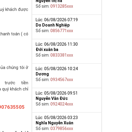
Nguyễn thị hà
Số sim:
0913285xxx
(quý khách được
Lúc: 06/08/2026 07:19
Do Doanh Nghiệp
Số sim:
0856771xxx
thanh toán ( có
Lúc: 06/08/2026 11:30
Đới xuân ba
Số sim:
0833381xxx
của chúng tôi ở
Lúc: 05/08/2026 10:24
Dương
Số sim:
0934567xxx
trước tiền
à quý khách chỉ
Lúc: 05/08/2026 09:51
Nguyễn Văn Đức
Số sim:
0924024xxx
907635505
Lúc: 05/08/2026 03:23
Nghĩa Nguyễn Xuân
Số sim:
0379856xxx