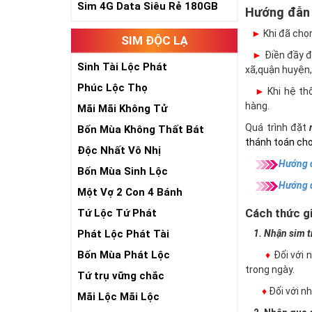
Sim 4G Data Siêu Rẻ 180GB
Hướng đẫn
►
Khi đã chọ
SIM ĐỘC LẠ
►
Điền đầy đủ
Sinh Tài Lộc Phát
xã,quận huyện,
Phúc Lộc Thọ
►
Khi hệ thố
hàng.
Mãi Mãi Không Tử
Quá trình đặt
Bốn Mùa Không Thất Bát
thánh toán cho
Độc Nhất Vô Nhị
Hướng d
Bốn Mùa Sinh Lộc
Hướng 
Một Vợ 2 Con 4 Bánh
Cách thức gi
Tứ Lộc Tứ Phát
Phát Lộc Phát Tài
1. Nhận sim trự
Bốn Mùa Phát Lộc
♦
Đối với 
trong ngày.
Tứ trụ vững chắc
♦
Đối với 
Mãi Lộc Mãi Lộc