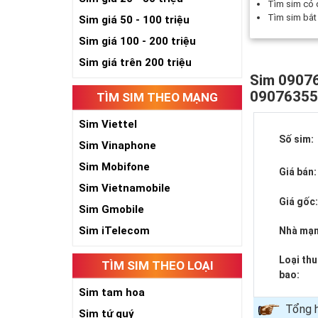
Tìm sim có
Tìm sim bắ
Sim giá 50 - 100 triệu
Sim giá 100 - 200 triệu
Sim giá trên 200 triệu
Sim 09076
0907635
TÌM SIM THEO MẠNG
Sim Viettel
Số sim:
Sim Vinaphone
Sim Mobifone
Giá bán:
Sim Vietnamobile
Giá gốc
Sim Gmobile
Sim iTelecom
Nhà mạn
Loại th
TÌM SIM THEO LOẠI
bao:
Sim tam hoa
Tổng 
Sim tứ quý