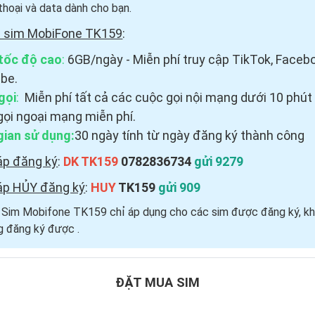
thoại và data dành cho bạn.
i sim MobiFone TK159
:
tốc độ cao
:
6GB/ngày - Miễn phí truy cập TikTok, Faceb
be.
gọi
:
Miễn phí tất cả các cuộc gọi nội mạng dưới 10 phút
gọi ngoại mạng miễn phí.
gian sử dụng:
30 ngày tính từ ngày đăng ký thành công
áp đăng ký
:
DK TK159
0782836734
gửi 9279
áp HỦY đăng ký
:
HUY
TK159
gửi 909
i Sim Mobifone TK159 chỉ áp dụng cho các sim được đăng ký, kh
 đăng ký được ​.
ĐẶT MUA SIM