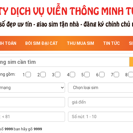
NH TOÁN
BÓI SIM ĐẠI CÁT
THU MUA SIM
TIN TỨC
S
ông gồm:
1
2
3
4
5
6
7
8
 số
9999
bạn hãy gõ
9999