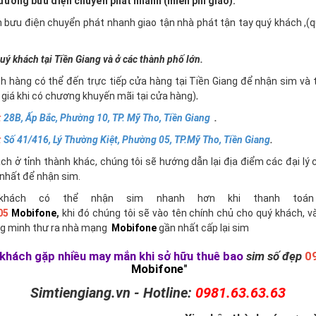
ường bưu điện chuyển phát nhanh (miễn phí giao).
n bưu điện chuyển phát nhanh giao tận nhà phát tận tay quý khách ,
uý khách tại Tiền Giang và ở các thành phố lớn.
h hàng có thể đến trực tiếp cửa hàng tại Tiền Giang để nhận sim và 
giá khi có chương khuyến mãi tại cửa hàng)
.
:
28B, Ấp Bắc, Phường 10, TP. Mỹ Tho, Tiền Giang
.
:
Số 41/416, Lý Thường Kiệt, Phường 05, TP.Mỹ Tho, Tiền Giang
.
h ở tỉnh thành khác, chúng tôi sẽ hướng dẫn lại địa điểm các đại lý 
nhất để nhận sim.
khách có thể nhận sim nhanh hơn khi thanh toán 
05
Mobifone
,
khi đó chúng tôi sẽ vào tên chính chủ cho quý khách, v
g minh thư ra nhà mạng
Mobifone
gần nhất cấp lại sim
khách gặp nhiều may mắn khi sở hữu thuê bao
sim số đẹp
0
Mobifone
"
Simtiengiang.vn - Hotline:
0981.63.63.63