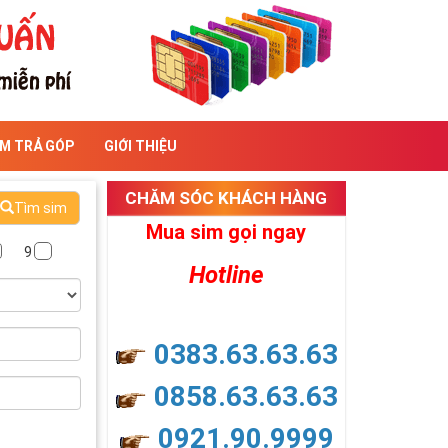
IM TRẢ GÓP
GIỚI THIỆU
CHĂM SÓC KHÁCH HÀNG
Tìm sim
Mua sim gọi ngay
9
Hotline
0383.63.63.63
0858.63.63.63
0921.90.9999