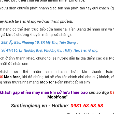
ường bưu điện chuyển phát nhanh (miễn phí giao).
n bưu điện chuyển phát nhanh giao tận nhà phát tận tay quý khách ,
uý khách tại Tiền Giang và ở các thành phố lớn.
h hàng có thể đến trực tiếp cửa hàng tại Tiền Giang để nhận sim và 
giá khi có chương khuyến mãi tại cửa hàng)
.
:
28B, Ấp Bắc, Phường 10, TP. Mỹ Tho, Tiền Giang
.
:
Số 41/416, Lý Thường Kiệt, Phường 05, TP.Mỹ Tho, Tiền Giang
.
h ở tỉnh thành khác, chúng tôi sẽ hướng dẫn lại địa điểm các đại lý 
nhất để nhận sim.
khách có thể nhận sim nhanh hơn khi thanh toán 
30
Mobifone
,
khi đó chúng tôi sẽ vào tên chính chủ cho quý khách, v
g minh thư ra nhà mạng
Mobifone
gần nhất cấp lại sim
khách gặp nhiều may mắn khi sở hữu thuê bao
sim số đẹp
0
Mobifone
"
Simtiengiang.vn - Hotline:
0981.63.63.63