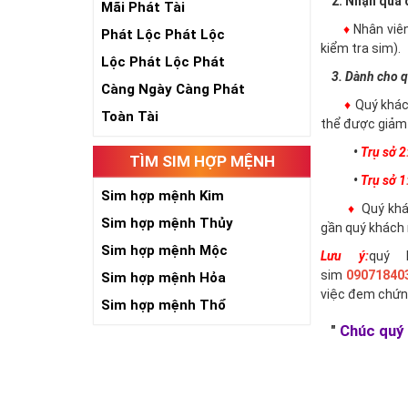
2. Nhận qua đ
Mãi Phát Tài
♦
Nhân viê
Phát Lộc Phát Lộc
kiểm tra sim).
Lộc Phát Lộc Phát
3. Dành cho q
Càng Ngày Càng Phát
♦
Quý khác
Toàn Tài
thể được giảm 
•
Trụ sở 2
TÌM SIM HỢP MỆNH
•
Trụ sở 1
Sim hợp mệnh Kim
♦
Quý khác
Sim hợp mệnh Thủy
gần quý khách 
Sim hợp mệnh Mộc
Lưu ý:
quý 
sim
09071840
Sim hợp mệnh Hỏa
việc đem chứn
Sim hợp mệnh Thổ
"
Chúc quý 