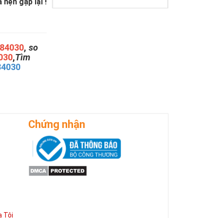
hẹn gặp lại !
84030
,
so
030
,
Tìm
84030
Chứng nhận
 Tôi