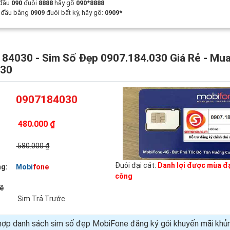
 đầu
090
đuôi
8888
hãy gõ
090*8888
t đầu bằng
0909
đuôi bất kỳ, hãy gõ:
0909*
84030 - Sim Số Đẹp 0907.184.030 Giá Rẻ - Mu
030
0907184030
480.000 ₫
:
580.000 ₫
Đuôi đại cát:
Danh lợi được mùa đạ
g:
Mobifone
công
uê
Sim Trả Trước
hợp danh sách sim số đẹp MobiFone đăng ký gói khuyến mãi kh