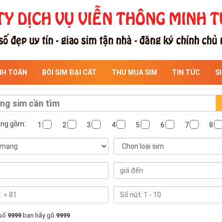
NH TOÁN
BÓI SIM ĐẠI CÁT
THU MUA SIM
TIN TỨC
S
ông gồm:
1
2
3
4
5
6
7
8
 số
9999
bạn hãy gõ
9999