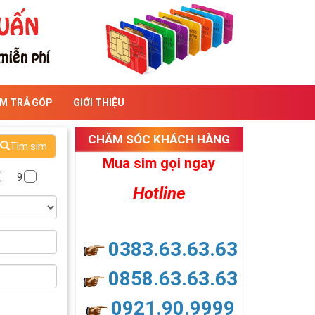
IM TRẢ GÓP
GIỚI THIỆU
CHĂM SÓC KHÁCH HÀNG
Tìm sim
Mua sim gọi ngay
9
Hotline
0383.63.63.63
0858.63.63.63
0921.90.9999