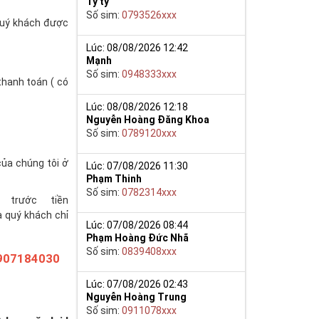
Tý ty
Số sim:
0793526xxx
(quý khách được
Lúc: 08/08/2026 12:42
Mạnh
Số sim:
0948333xxx
thanh toán ( có
Lúc: 08/08/2026 12:18
Nguyễn Hoàng Đăng Khoa
Số sim:
0789120xxx
của chúng tôi ở
Lúc: 07/08/2026 11:30
Phạm Thinh
Số sim:
0782314xxx
trước tiền
à quý khách chỉ
Lúc: 07/08/2026 08:44
Phạm Hoàng Đức Nhã
Số sim:
0839408xxx
907184030
Lúc: 07/08/2026 02:43
Nguyễn Hoàng Trung
Số sim:
0911078xxx