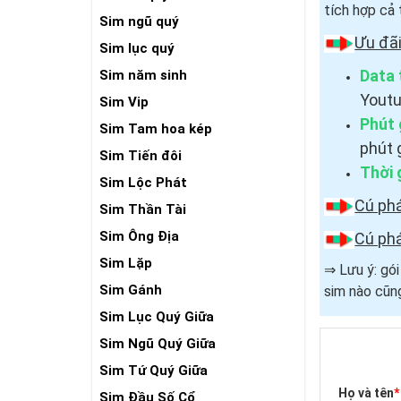
tích hợp cả 
Sim ngũ quý
Ưu đã
Sim lục quý
Data 
Sim năm sinh
Youtu
Sim Vip
Phút 
Sim Tam hoa kép
phút 
Sim Tiến đôi
Thời 
Sim Lộc Phát
Cú ph
Sim Thần Tài
Sim Ông Địa
Cú ph
Sim Lặp
⇒ Lưu ý: gó
Sim Gánh
sim nào cũng
Sim Lục Quý Giữa
Sim Ngũ Quý Giữa
Sim Tứ Quý Giữa
Họ và tên
*
Sim Đầu Số Cổ