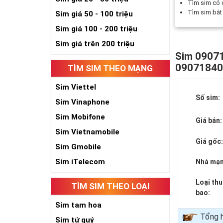
Tìm sim có
Tìm sim bắ
Sim giá 50 - 100 triệu
Sim giá 100 - 200 triệu
Sim giá trên 200 triệu
Sim 09071
0907184
TÌM SIM THEO MẠNG
Sim Viettel
Số sim:
Sim Vinaphone
Sim Mobifone
Giá bán:
Sim Vietnamobile
Giá gốc
Sim Gmobile
Sim iTelecom
Nhà mạn
Loại th
TÌM SIM THEO LOẠI
bao:
Sim tam hoa
Tổng 
Sim tứ quý