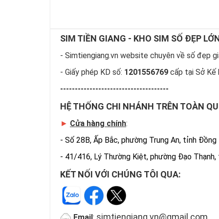
SIM TIỀN GIANG - KHO SIM SỐ ĐẸP LỚ
- Simtiengiang.vn website chuyên về số đẹp giá
- Giấy phép KD số:
1201556769
cấp tại Sở Kế 
-------------------------------------
HỆ THỐNG CHI NHÁNH TRÊN TOÀN Q
►
Cửa hàng chính
:
-
Số 28B, Ấp Bắc, phường Trung An, tỉnh Đồng
-
41/416, Lý Thường Kiệt, phường Đạo Thạnh,
KẾT NỐI VỚI CHÚNG TÔI QUA:
simtiengiang.vn@gmail.com
Email
: