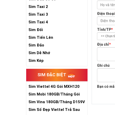
Sim Taxi 2
Điện thoại
Sim Taxi 3
Sim Taxi 4
Sim Đối
Tỉnh/TP
*
Sim Tiến Lên
Địa chỉ
*
Sim Đảo
Sim Dễ Nhớ
Sim Kép
Ghi chú
SIM ĐẶC BIỆT
Sim Viettel 4G Gói MXH120
Bạn có mã
Siêu Rẻ
Sim Mobi 180GB/Tháng Gói
TK159
Sim Vina 180GB/Tháng D159V
Sim Số Đẹp Viettel Trả Sau