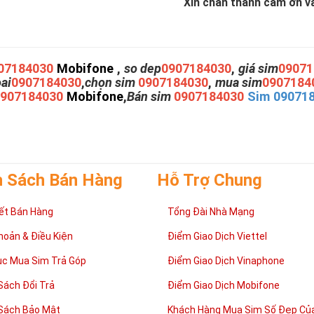
Xin chân thành cám ơn và 
07184030
Mobifone
,
so dep
0907184030
,
giá sim
09071
oai
0907184030
,
chọn sim
0907184030
,
mua sim
0907184
0907184030
Mobifone
,
Bán sim
0907184030
Sim 09071
h Sách Bán Hàng
Hỗ Trợ Chung
ết Bán Hàng
Tổng Đài Nhà Mạng
hoản & Điều Kiện
Điểm Giao Dịch Viettel
ục Mua Sim Trả Góp
Điểm Giao Dịch Vinaphone
Sách Đổi Trả
Điểm Giao Dịch Mobifone
Sách Bảo Mật
Khách Hàng Mua Sim Số Đẹp Của