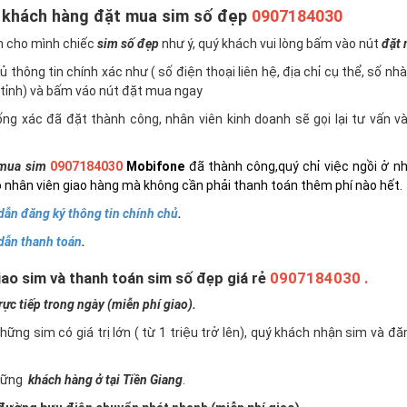
 khách hàng đặt mua sim số đẹp
0907184030
n cho mình chiếc
sim số đẹp
như ý, quý khách vui lòng bấm vào nút
đặt
 thông tin chính xác như ( số điện thoại liên hệ, địa chỉ cụ thể, số nh
tỉnh) và bấm váo nút đặt mua ngay
ng xác đã đặt thành công, nhân viên kinh doanh sẽ gọi lại tư vấn 
mua sim
0907184030
Mobifone
đã thành công,quý chỉ việc ngồi ở n
 nhân viên giao hàng mà không cần phải thanh toán thêm phí nào hết.
ẫn đăng ký thông tin chính chủ
.
dẫn thanh toán
.
ao sim và thanh toán sim số đẹp giá rẻ
0907184030 .
c tiếp trong ngày (miễn phí giao).
những sim có giá trị lớn ( từ 1 triệu trở lên), quý khách nhận sim và đ
những
khách hàng ở tại Tiền Giang
.