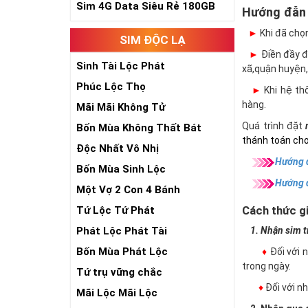
Sim 4G Data Siêu Rẻ 180GB
Hướng đẫn
►
Khi đã chọ
SIM ĐỘC LẠ
►
Điền đầy đủ
Sinh Tài Lộc Phát
xã,quận huyện,
Phúc Lộc Thọ
►
Khi hệ thố
hàng.
Mãi Mãi Không Tử
Quá trình đặt
Bốn Mùa Không Thất Bát
thánh toán cho
Độc Nhất Vô Nhị
Hướng d
Bốn Mùa Sinh Lộc
Hướng 
Một Vợ 2 Con 4 Bánh
Cách thức gi
Tứ Lộc Tứ Phát
Phát Lộc Phát Tài
1. Nhận sim trự
Bốn Mùa Phát Lộc
♦
Đối với 
trong ngày.
Tứ trụ vững chắc
♦
Đối với 
Mãi Lộc Mãi Lộc