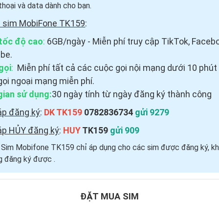
thoại và data dành cho bạn.
i sim MobiFone TK159
:
tốc độ cao
:
6GB/ngày - Miễn phí truy cập TikTok, Faceb
be.
gọi
:
Miễn phí tất cả các cuộc gọi nội mạng dưới 10 phút
gọi ngoại mạng miễn phí.
gian sử dụng:
30 ngày tính từ ngày đăng ký thành công
áp đăng ký
:
DK TK159
0782836734
gửi 9279
áp HỦY đăng ký
:
HUY
TK159
gửi 909
i Sim Mobifone TK159 chỉ áp dụng cho các sim được đăng ký, kh
 đăng ký được ​.
ĐẶT MUA SIM