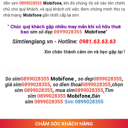
tiền sim
0899028355
Mobifone
,
khi đó chúng tôi sẽ vào tên chính
chủ cho quý khách, và quý khách chỉ việc đem chứng minh thư ra
nhà mạng
Mobifone
gần nhất cấp lại sim
"
Chúc quý khách gặp nhiều may mắn khi sở hữu thuê
bao
sim số đẹp
0899028355
Mobifone
"
Simtiengiang.vn - Hotline:
0981.63.63.63
Xin chân thành cám ơn và hẹn gặp lại !
So sim
0899028355
Mobifone
,
so dep
0899028355
,
giá sim
0899028355
,
so dien thoai
0899028355
,
chọn
sim
0899028355
,
mua sim
0899028355
,
Tìm
sim
0899028355
Mobifone
,
Bán
sim
0899028355
Sim 0899028355
CHĂM SÓC KHÁCH HÀNG