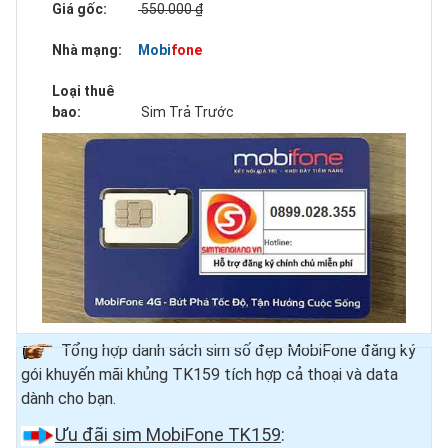
Giá gốc:
550.000 ₫
Nhà mạng:
Mobifone
Loại thuê
bao:
Sim Trả Trước
Tổng hợp danh sách sim số đẹp MobiFone đăng ký
gói khuyến mãi khủng TK159 tích hợp cả thoại và data
dành cho bạn.
Ưu đãi sim MobiFone TK159
: