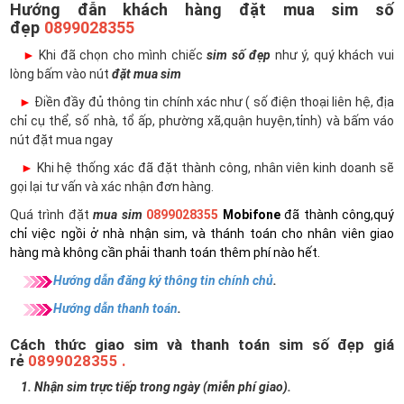
Hướng đẫn khách hàng đặt mua sim số
đẹp
0899028355
►
Khi đã chọn cho mình chiếc
sim số đẹp
như ý, quý khách vui
lòng bấm vào nút
đặt mua sim
►
Điền đầy đủ thông tin chính xác như ( số điện thoại liên hệ, địa
chỉ cụ thể, số nhà, tổ ấp, phường xã,quận huyện,tỉnh) và bấm váo
nút đặt mua ngay
►
Khi hệ thống xác đã đặt thành công, nhân viên kinh doanh sẽ
gọi lại tư vấn và xác nhận đơn hàng.
Quá trình đặt
mua sim
0899028355
Mobifone
đã thành công,quý
chỉ việc ngồi ở nhà nhận sim, và thánh toán cho nhân viên giao
hàng mà không cần phải thanh toán thêm phí nào hết.
Hướng dẫn đăng ký thông tin chính chủ
.
Hướng dẫn thanh toán
.
Cách thức giao sim và thanh toán sim số đẹp giá
rẻ
0899028355 .
1. Nhận sim trực tiếp trong ngày (miễn phí giao).