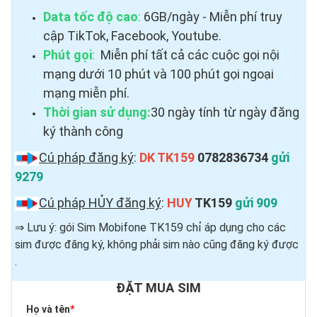
Data tốc độ cao
:
6GB/ngày - Miễn phí truy
cập TikTok, Facebook, Youtube.
Phút gọi
:
Miễn phí tất cả các cuộc gọi nội
mạng dưới 10 phút và 100 phút gọi ngoại
mạng miễn phí.
Thời gian sử dụng:
30 ngày tính từ ngày đăng
ký thành công
Cú pháp đăng ký
:
DK TK159
0782836734
gửi
9279
Cú pháp HỦY đăng ký
:
HUY
TK159
gửi 909
⇒ Lưu ý: gói Sim Mobifone TK159 chỉ áp dụng cho các
sim được đăng ký, không phải sim nào cũng đăng ký được ​
.
ĐẶT MUA SIM
Họ và tên
*