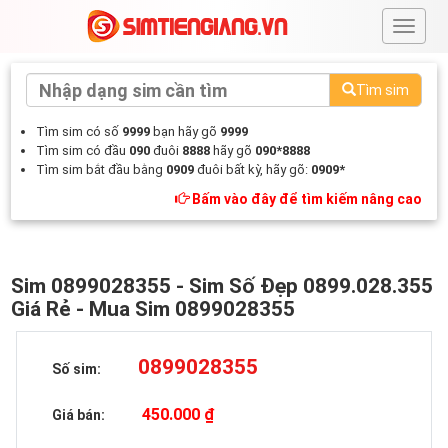
#
Tìm sim
Tìm sim có số
9999
bạn hãy gõ
9999
Tìm sim có đầu
090
đuôi
8888
hãy gõ
090*8888
Tìm sim bắt đầu bằng
0909
đuôi bất kỳ, hãy gõ:
0909*
Bấm vào đây để tìm kiếm nâng cao
Sim 0899028355 - Sim Số Đẹp 0899.028.355
Giá Rẻ - Mua Sim 0899028355
0899028355
Số sim:
450.000 ₫
Giá bán: