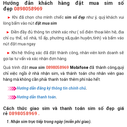
Hướng đẫn khách hàng đặt mua sim số
đẹp
0898058969
►
Khi đã chọn cho mình chiếc
sim số đẹp
như ý, quý khách vui
lòng bấm vào nút
đặt mua sim
►
Điền đầy đủ thông tin chính xác như ( số điện thoại liên hệ, địa
chỉ cụ thể, số nhà, tổ ấp, phường xã,quận huyện,tỉnh) và bấm váo
nút đặt mua ngay
►
Khi hệ thống xác đã đặt thành công, nhân viên kinh doanh sẽ
gọi lại tư vấn và xác nhận đơn hàng.
Quá trình đặt
mua sim
0898058969
Mobifone
đã thành công,quý
chỉ việc ngồi ở nhà nhận sim, và thánh toán cho nhân viên giao
hàng mà không cần phải thanh toán thêm phí nào hết.
Hướng dẫn đăng ký thông tin chính chủ
.
Hướng dẫn thanh toán
.
Cách thức giao sim và thanh toán sim số đẹp giá
rẻ
0898058969 .
1. Nhận sim trực tiếp trong ngày (miễn phí giao).