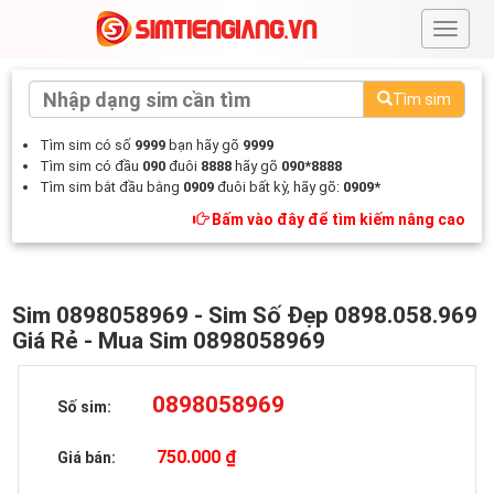
#
Tìm sim
Tìm sim có số
9999
bạn hãy gõ
9999
Tìm sim có đầu
090
đuôi
8888
hãy gõ
090*8888
Tìm sim bắt đầu bằng
0909
đuôi bất kỳ, hãy gõ:
0909*
Bấm vào đây để tìm kiếm nâng cao
Sim 0898058969 - Sim Số Đẹp 0898.058.969
Giá Rẻ - Mua Sim 0898058969
0898058969
Số sim:
750.000 ₫
Giá bán: