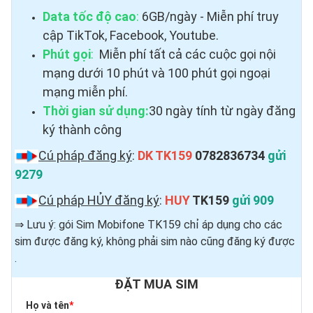
Data tốc độ cao
:
6GB/ngày - Miễn phí truy
cập TikTok, Facebook, Youtube.
Phút gọi
:
Miễn phí tất cả các cuộc gọi nội
mạng dưới 10 phút và 100 phút gọi ngoại
mạng miễn phí.
Thời gian sử dụng:
30 ngày tính từ ngày đăng
ký thành công
Cú pháp đăng ký
:
DK TK159
0782836734
gửi
9279
Cú pháp HỦY đăng ký
:
HUY
TK159
gửi 909
⇒ Lưu ý: gói Sim Mobifone TK159 chỉ áp dụng cho các
sim được đăng ký, không phải sim nào cũng đăng ký được ​
.
ĐẶT MUA SIM
Họ và tên
*