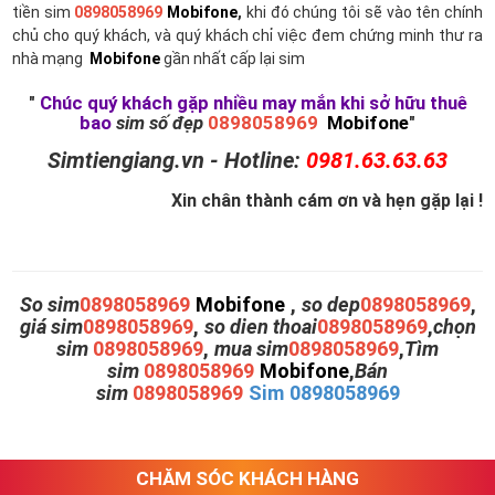
tiền sim
0898058969
Mobifone
,
khi đó chúng tôi sẽ vào tên chính
chủ cho quý khách, và quý khách chỉ việc đem chứng minh thư ra
nhà mạng
Mobifone
gần nhất cấp lại sim
"
Chúc quý khách gặp nhiều may mắn khi sở hữu thuê
bao
sim số đẹp
0898058969
Mobifone
"
Simtiengiang.vn - Hotline:
0981.63.63.63
Xin chân thành cám ơn và hẹn gặp lại !
So sim
0898058969
Mobifone
,
so dep
0898058969
,
giá sim
0898058969
,
so dien thoai
0898058969
,
chọn
sim
0898058969
,
mua sim
0898058969
,
Tìm
sim
0898058969
Mobifone
,
Bán
sim
0898058969
Sim 0898058969
CHĂM SÓC KHÁCH HÀNG