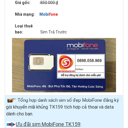
Giá gốc:
850.000 ₫
Nhà mạng:
Mobifone
Loại thuê
bao:
Sim Trả Trước
Tổng hợp danh sách sim số đẹp MobiFone đăng ký
gói khuyến mãi khủng TK159 tích hợp cả thoại và data
dành cho bạn.
Ưu đãi sim MobiFone TK159
: