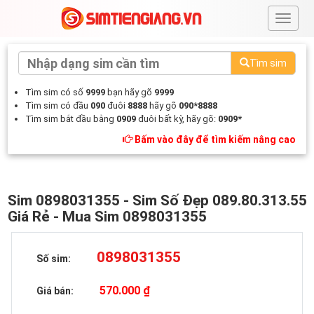
#
Tìm sim
Tìm sim có số
9999
bạn hãy gõ
9999
Tìm sim có đầu
090
đuôi
8888
hãy gõ
090*8888
Tìm sim bắt đầu bằng
0909
đuôi bất kỳ, hãy gõ:
0909*
Bấm vào đây để tìm kiếm nâng cao
Sim 0898031355 - Sim Số Đẹp 089.80.313.55
Giá Rẻ - Mua Sim 0898031355
0898031355
Số sim:
570.000 ₫
Giá bán: