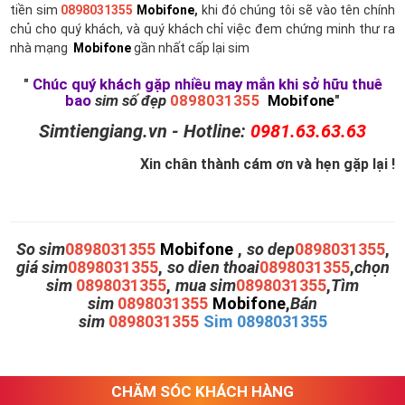
tiền sim
0898031355
Mobifone
,
khi đó chúng tôi sẽ vào tên chính
chủ cho quý khách, và quý khách chỉ việc đem chứng minh thư ra
nhà mạng
Mobifone
gần nhất cấp lại sim
"
Chúc quý khách gặp nhiều may mắn khi sở hữu thuê
bao
sim số đẹp
0898031355
Mobifone
"
Simtiengiang.vn - Hotline:
0981.63.63.63
Xin chân thành cám ơn và hẹn gặp lại !
So sim
0898031355
Mobifone
,
so dep
0898031355
,
giá sim
0898031355
,
so dien thoai
0898031355
,
chọn
sim
0898031355
,
mua sim
0898031355
,
Tìm
sim
0898031355
Mobifone
,
Bán
sim
0898031355
Sim 0898031355
CHĂM SÓC KHÁCH HÀNG