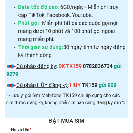
Data tốc độ cao
:
6GB/ngày - Miễn phí truy
cập TikTok, Facebook, Youtube.
Phút gọi
:
Miễn phí tất cả các cuộc gọi nội
mạng dưới 10 phút và 100 phút gọi ngoại
mạng miễn phí.
Thời gian sử dụng:
30 ngày tính từ ngày đăng
ký thành công
Cú pháp đăng ký
:
DK TK159
0782836734
gửi
9279
Cú pháp HỦY đăng ký
:
HUY
TK159
gửi 909
⇒ Lưu ý: gói Sim Mobifone TK159 chỉ áp dụng cho các
sim được đăng ký, không phải sim nào cũng đăng ký được ​
.
ĐẶT MUA SIM
Họ và tên
*