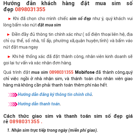
Hướng đẫn khách hàng đặt mua sim số
đẹp
0898031355
►
Khi đã chọn cho mình chiếc
sim số đẹp
như ý, quý khách vui
lòng bấm vào nút
đặt mua sim
►
Điền đầy đủ thông tin chính xác như ( số điện thoại liên hệ, địa
chỉ cụ thể, số nhà, tổ ấp, phường xã,quận huyện,tỉnh) và bấm váo
nút đặt mua ngay
►
Khi hệ thống xác đã đặt thành công, nhân viên kinh doanh sẽ
gọi lại tư vấn và xác nhận đơn hàng.
Quá trình đặt
mua sim
0898031355
Mobifone
đã thành công,quý
chỉ việc ngồi ở nhà nhận sim, và thánh toán cho nhân viên giao
hàng mà không cần phải thanh toán thêm phí nào hết.
Hướng dẫn đăng ký thông tin chính chủ
.
Hướng dẫn thanh toán
.
Cách thức giao sim và thanh toán sim số đẹp giá
rẻ
0898031355 .
1. Nhận sim trực tiếp trong ngày (miễn phí giao).