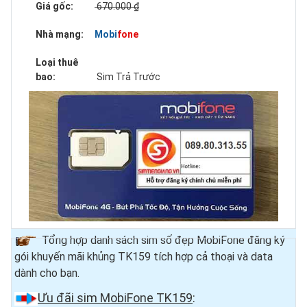
Giá gốc:
670.000 ₫
Nhà mạng:
Mobifone
Loại thuê
bao:
Sim Trả Trước
Tổng hợp danh sách sim số đẹp MobiFone đăng ký
gói khuyến mãi khủng TK159 tích hợp cả thoại và data
dành cho bạn.
Ưu đãi sim MobiFone TK159
: