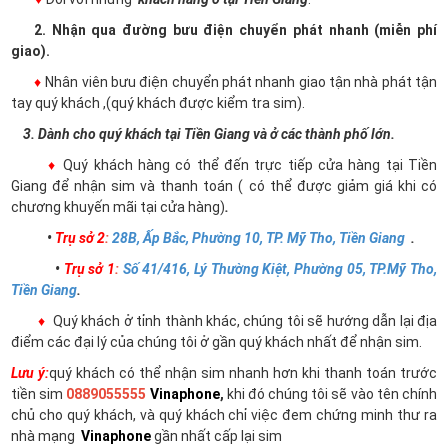
2. Nhận qua đường bưu điện chuyển phát nhanh (miễn phí
giao).
♦
Nhân viên bưu điện chuyển phát nhanh giao tận nhà phát tận
tay quý khách ,(quý khách được kiểm tra sim).
3. Dành cho quý khách tại Tiền Giang và ở các thành phố lớn.
♦
Quý khách hàng có thể đến trực tiếp cửa hàng tại Tiền
Giang để nhận sim và thanh toán ( có thể được giảm giá khi có
chương khuyến mãi tại cửa hàng)
.
•
Trụ sở 2
:
28B, Ấp Bắc, Phường 10, TP. Mỹ Tho, Tiền Giang
.
•
Trụ sở 1
:
Số 41/416, Lý Thường Kiệt, Phường 05, TP.Mỹ Tho,
Tiền Giang
.
♦
Quý khách ở tỉnh thành khác, chúng tôi sẽ hướng dẫn lại địa
điểm các đại lý của chúng tôi ở gần quý khách nhất để nhận sim.
Lưu ý:
quý khách có thể nhận sim nhanh hơn khi thanh toán trước
tiền sim
0889055555
Vinaphone
,
khi đó chúng tôi sẽ vào tên chính
chủ cho quý khách, và quý khách chỉ việc đem chứng minh thư ra
nhà mạng
Vinaphone
gần nhất cấp lại sim