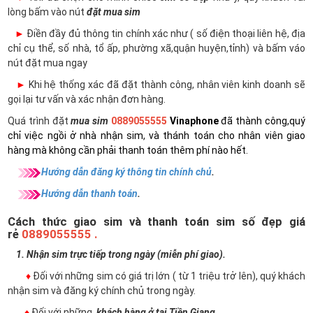
lòng bấm vào nút
đặt mua sim
►
Điền đầy đủ thông tin chính xác như ( số điện thoại liên hệ, địa
chỉ cụ thể, số nhà, tổ ấp, phường xã,quận huyện,tỉnh) và bấm váo
nút đặt mua ngay
►
Khi hệ thống xác đã đặt thành công, nhân viên kinh doanh sẽ
gọi lại tư vấn và xác nhận đơn hàng.
Quá trình đặt
mua sim
0889055555
Vinaphone
đã thành công,quý
chỉ việc ngồi ở nhà nhận sim, và thánh toán cho nhân viên giao
hàng mà không cần phải thanh toán thêm phí nào hết.
Hướng dẫn đăng ký thông tin chính chủ
.
Hướng dẫn thanh toán
.
Cách thức giao sim và thanh toán sim số đẹp giá
rẻ
0889055555 .
1. Nhận sim trực tiếp trong ngày (miễn phí giao).
♦
Đối với những sim có giá trị lớn ( từ 1 triệu trở lên), quý khách
nhận sim và đăng ký chính chủ trong ngày.
♦
Đối với những
khách hàng ở tại Tiền Giang
.