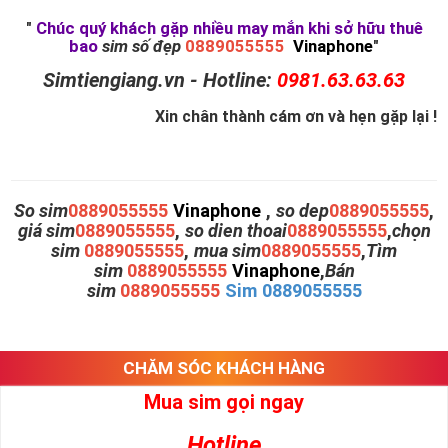
"
Chúc quý khách gặp nhiều may mắn khi sở hữu thuê
bao
sim số đẹp
0889055555
Vinaphone
"
Simtiengiang.vn - Hotline:
0981.63.63.63
Xin chân thành cám ơn và hẹn gặp lại !
So sim
0889055555
Vinaphone
,
so dep
0889055555
,
giá sim
0889055555
,
so dien thoai
0889055555
,
chọn
sim
0889055555
,
mua sim
0889055555
,
Tìm
sim
0889055555
Vinaphone
,
Bán
sim
0889055555
Sim 0889055555
CHĂM SÓC KHÁCH HÀNG
Mua sim gọi ngay
Hotline