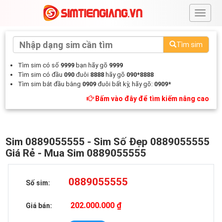
#
Tìm sim
Tìm sim có số
9999
bạn hãy gõ
9999
Tìm sim có đầu
090
đuôi
8888
hãy gõ
090*8888
Tìm sim bắt đầu bằng
0909
đuôi bất kỳ, hãy gõ:
0909*
Bấm vào đây để tìm kiếm nâng cao
Sim 0889055555 - Sim Số Đẹp 0889055555
Giá Rẻ - Mua Sim 0889055555
0889055555
Số sim:
202.000.000 ₫
Giá bán: