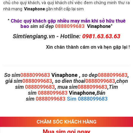
chủ cho quý khách, và quý khách chỉ việc đem chứng minh thư ra
nhà mạng
Vinaphone
gần nhất cấp lại sim
"
Chúc quý khách gặp nhiều may mắn khi sở hữu thuê
bao
sim số đẹp
0888099683
Vinaphone
"
Simtiengiang.vn - Hotline:
0981.63.63.63
Xin chân thành cám ơn và hẹn gặp lại !
So sim
0888099683
Vinaphone
,
so dep
0888099683
,
giá sim
0888099683
,
so dien thoai
0888099683
,
chọn
sim
0888099683
,
mua sim
0888099683
,
Tìm
sim
0888099683
Vinaphone
,
Bán
sim
0888099683
Sim 0888099683
CHĂM SÓC KHÁCH HÀNG
Mua sim gọi ngay