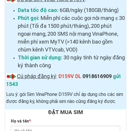
Data tốc độ cao:
6GB/ngày (180GB/tháng)
Phút gọi:
Miễn phí các cuộc gọi nội mạng ≤ 30
phút (Tối đa 1500 phút/tháng),.200 phút
ngoại mạng, 200 SMS nội mạng VinaPhone,
miễn phí xem MyTV (>140 kênh bao gồm
chùm kênh VTVcab, VOD)
Thời gian sử dụng:
30 ngày tính từ ngày đăng
ký thành công
Cú pháp đăng ký
:
D159V DL
0918616909
gửi
1543
Lưu ý: gói Sim VinaPhone D159V chỉ áp dụng cho các sim
được đăng ký, không phải sim nào cũng đăng ký được.
ĐẶT MUA SIM
Họ và tên
*