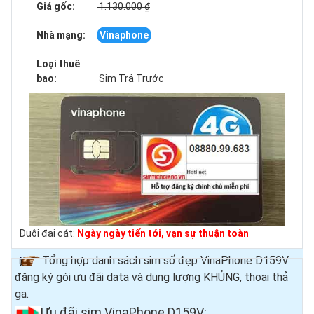
Giá gốc:
1.130.000 ₫
Nhà mạng:
Vinaphone
Loại thuê
bao:
Sim Trả Trước
Đuôi đại cát:
Ngày ngày tiến tới, vạn sự thuận toàn
Tổng hợp danh sách sim số đẹp VinaPhone D159V
đăng ký gói ưu đãi data và dung lượng KHỦNG, thoại thả
ga.
Ưu đãi sim VinaPhone D159V
: