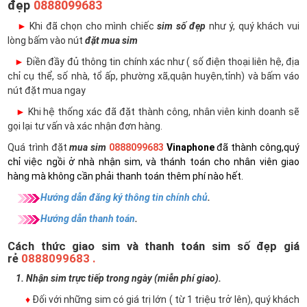
đẹp
0888099683
►
Khi đã chọn cho mình chiếc
sim số đẹp
như ý, quý khách vui
lòng bấm vào nút
đặt mua sim
►
Điền đầy đủ thông tin chính xác như ( số điện thoại liên hệ, địa
chỉ cụ thể, số nhà, tổ ấp, phường xã,quận huyện,tỉnh) và bấm váo
nút đặt mua ngay
►
Khi hệ thống xác đã đặt thành công, nhân viên kinh doanh sẽ
gọi lại tư vấn và xác nhận đơn hàng.
Quá trình đặt
mua sim
0888099683
Vinaphone
đã thành công,quý
chỉ việc ngồi ở nhà nhận sim, và thánh toán cho nhân viên giao
hàng mà không cần phải thanh toán thêm phí nào hết.
Hướng dẫn đăng ký thông tin chính chủ
.
Hướng dẫn thanh toán
.
Cách thức giao sim và thanh toán sim số đẹp giá
rẻ
0888099683 .
1. Nhận sim trực tiếp trong ngày (miễn phí giao).
♦
Đối với những sim có giá trị lớn ( từ 1 triệu trở lên), quý khách