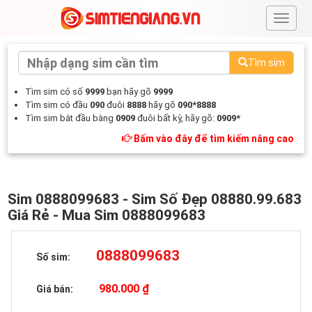
#
Tìm sim
Tìm sim có số
9999
bạn hãy gõ
9999
Tìm sim có đầu
090
đuôi
8888
hãy gõ
090*8888
Tìm sim bắt đầu bằng
0909
đuôi bất kỳ, hãy gõ:
0909*
Bấm vào đây để tìm kiếm nâng cao
Sim 0888099683 - Sim Số Đẹp 08880.99.683
Giá Rẻ - Mua Sim 0888099683
0888099683
Số sim:
980.000 ₫
Giá bán: