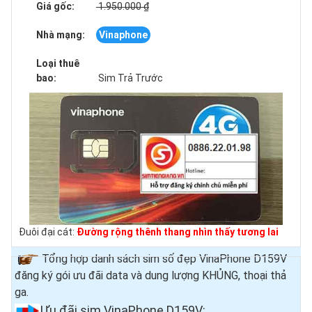
Giá gốc:
1.950.000 ₫
Nhà mạng:
Vinaphone
Loại thuê
bao:
Sim Trả Trước
Đuôi đại cát:
Đường rộng thênh thang nhìn thấy tương lai
Tổng hợp danh sách sim số đẹp VinaPhone D159V
đăng ký gói ưu đãi data và dung lượng KHỦNG, thoại thả
ga.
Ưu đãi sim VinaPhone D159V
: