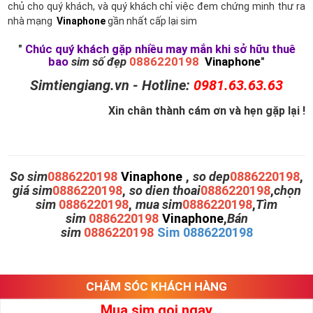
chủ cho quý khách, và quý khách chỉ việc đem chứng minh thư ra
nhà mạng
Vinaphone
gần nhất cấp lại sim
"
Chúc quý khách gặp nhiều may mắn khi sở hữu thuê
bao
sim số đẹp
0886220198
Vinaphone
"
Simtiengiang.vn - Hotline:
0981.63.63.63
Xin chân thành cám ơn và hẹn gặp lại !
So sim
0886220198
Vinaphone
,
so dep
0886220198
,
giá sim
0886220198
,
so dien thoai
0886220198
,
chọn
sim
0886220198
,
mua sim
0886220198
,
Tìm
sim
0886220198
Vinaphone
,
Bán
sim
0886220198
Sim 0886220198
CHĂM SÓC KHÁCH HÀNG
Mua sim gọi ngay