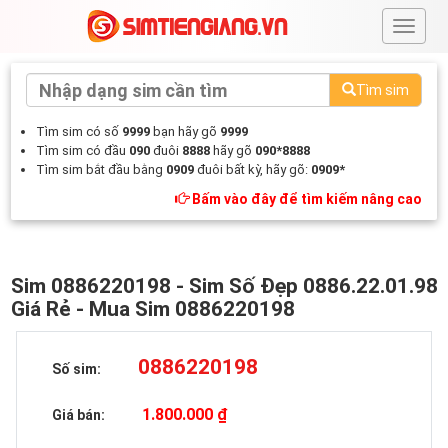
#
Tìm sim
Tìm sim có số
9999
bạn hãy gõ
9999
Tìm sim có đầu
090
đuôi
8888
hãy gõ
090*8888
Tìm sim bắt đầu bằng
0909
đuôi bất kỳ, hãy gõ:
0909*
Bấm vào đây để tìm kiếm nâng cao
Sim 0886220198 - Sim Số Đẹp 0886.22.01.98
Giá Rẻ - Mua Sim 0886220198
0886220198
Số sim:
1.800.000 ₫
Giá bán: