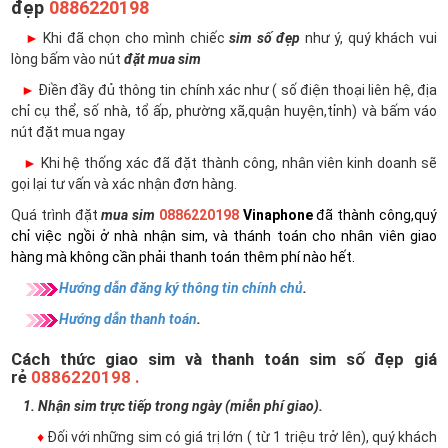
đẹp
0886220198
►
Khi đã chọn cho mình chiếc
sim số đẹp
như ý, quý khách vui
lòng bấm vào nút
đặt mua sim
►
Điền đầy đủ thông tin chính xác như ( số điện thoại liên hệ, địa
chỉ cụ thể, số nhà, tổ ấp, phường xã,quận huyện,tỉnh) và bấm váo
nút đặt mua ngay
►
Khi hệ thống xác đã đặt thành công, nhân viên kinh doanh sẽ
gọi lại tư vấn và xác nhận đơn hàng.
Quá trình đặt
mua sim
0886220198
Vinaphone
đã thành công,quý
chỉ việc ngồi ở nhà nhận sim, và thánh toán cho nhân viên giao
hàng mà không cần phải thanh toán thêm phí nào hết.
Hướng dẫn đăng ký thông tin chính chủ
.
Hướng dẫn thanh toán
.
Cách thức giao sim và thanh toán sim số đẹp giá
rẻ
0886220198 .
1. Nhận sim trực tiếp trong ngày (miễn phí giao).
♦
Đối với những sim có giá trị lớn ( từ 1 triệu trở lên), quý khách