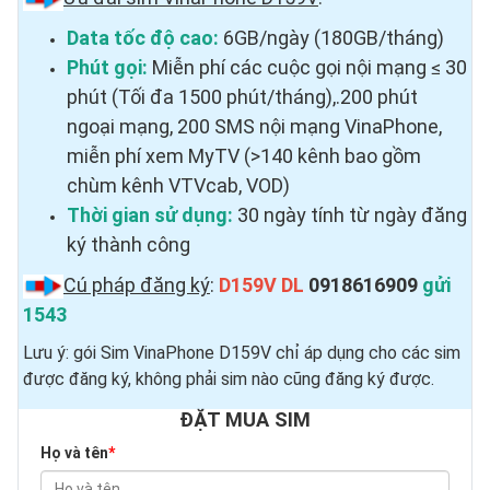
Data tốc độ cao:
6GB/ngày (180GB/tháng)
Phút gọi:
Miễn phí các cuộc gọi nội mạng ≤ 30
phút (Tối đa 1500 phút/tháng),.200 phút
ngoại mạng, 200 SMS nội mạng VinaPhone,
miễn phí xem MyTV (>140 kênh bao gồm
chùm kênh VTVcab, VOD)
Thời gian sử dụng:
30 ngày tính từ ngày đăng
ký thành công
Cú pháp đăng ký
:
D159V DL
0918616909
gửi
1543
Lưu ý: gói Sim VinaPhone D159V chỉ áp dụng cho các sim
được đăng ký, không phải sim nào cũng đăng ký được.
ĐẶT MUA SIM
Họ và tên
*