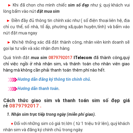
►
Khi đã chọn cho mình chiếc
sim số đẹp
như ý, quý khách vui
lòng bấm vào nút
đặt mua sim
►
Điền đầy đủ thông tin chính xác như ( số điện thoại liên hệ, địa
chỉ cụ thể, số nhà, tổ ấp, phường xã,quận huyện,tỉnh) và bấm váo
nút đặt mua ngay
►
Khi hệ thống xác đã đặt thành công, nhân viên kinh doanh sẽ
gọi lại tư vấn và xác nhận đơn hàng.
Quá trình đặt
mua sim
0879792017
ITelecom
đã thành công,quý
chỉ việc ngồi ở nhà nhận sim, và thánh toán cho nhân viên giao
hàng mà không cần phải thanh toán thêm phí nào hết.
Hướng dẫn đăng ký thông tin chính chủ
.
Hướng dẫn thanh toán
.
Cách thức giao sim và thanh toán sim số đẹp giá
rẻ
0879792017 .
1. Nhận sim trực tiếp trong ngày (miễn phí giao).
♦
Đối với những sim có giá trị lớn ( từ 1 triệu trở lên), quý khách
nhận sim và đăng ký chính chủ trong ngày.