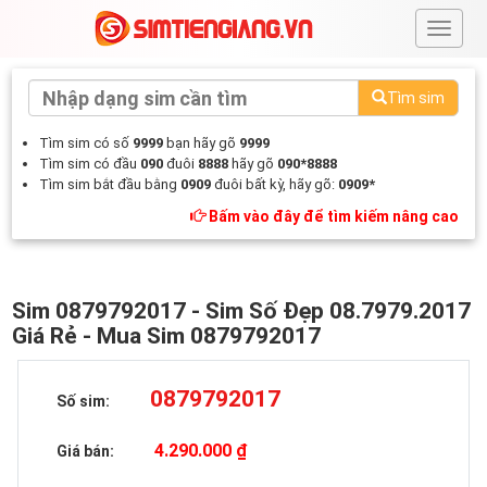
#
Tìm sim
Tìm sim có số
9999
bạn hãy gõ
9999
Tìm sim có đầu
090
đuôi
8888
hãy gõ
090*8888
Tìm sim bắt đầu bằng
0909
đuôi bất kỳ, hãy gõ:
0909*
Bấm vào đây để tìm kiếm nâng cao
Sim 0879792017 - Sim Số Đẹp 08.7979.2017
Giá Rẻ - Mua Sim 0879792017
0879792017
Số sim:
4.290.000 ₫
Giá bán: