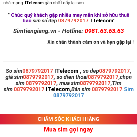
nhà mạng
ITelecom
gần nhất cấp lại sim
"
Chúc quý khách gặp nhiều may mắn khi sở hữu thuê
bao
sim số đẹp
0879792017
ITelecom
"
Simtiengiang.vn - Hotline:
0981.63.63.63
Xin chân thành cám ơn và hẹn gặp lại !
So sim
0879792017
ITelecom
,
so dep
0879792017
,
giá sim
0879792017
,
so dien thoai
0879792017
,
chọn
sim
0879792017
,
mua sim
0879792017
,
Tìm
sim
0879792017
ITelecom
,
Bán sim
0879792017
Sim
0879792017
CHĂM SÓC KHÁCH HÀNG
Mua sim gọi ngay