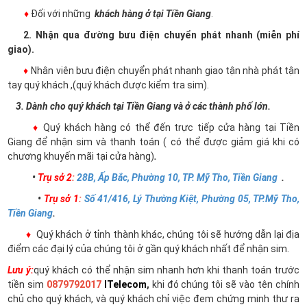
♦
Đối với những
khách hàng ở tại Tiền Giang
.
2. Nhận qua đường bưu điện chuyển phát nhanh (miễn phí
giao).
♦
Nhân viên bưu điện chuyển phát nhanh giao tận nhà phát tận
tay quý khách ,(quý khách được kiểm tra sim).
3. Dành cho quý khách tại Tiền Giang và ở các thành phố lớn.
♦
Quý khách hàng có thể đến trực tiếp cửa hàng tại Tiền
Giang để nhận sim và thanh toán ( có thể được giảm giá khi có
chương khuyến mãi tại cửa hàng)
.
•
Trụ sở 2
:
28B, Ấp Bắc, Phường 10, TP. Mỹ Tho, Tiền Giang
.
•
Trụ sở 1
:
Số 41/416, Lý Thường Kiệt, Phường 05, TP.Mỹ Tho,
Tiền Giang
.
♦
Quý khách ở tỉnh thành khác, chúng tôi sẽ hướng dẫn lại địa
điểm các đại lý của chúng tôi ở gần quý khách nhất để nhận sim.
Lưu ý:
quý khách có thể nhận sim nhanh hơn khi thanh toán trước
tiền sim
0879792017
ITelecom
,
khi đó chúng tôi sẽ vào tên chính
chủ cho quý khách, và quý khách chỉ việc đem chứng minh thư ra