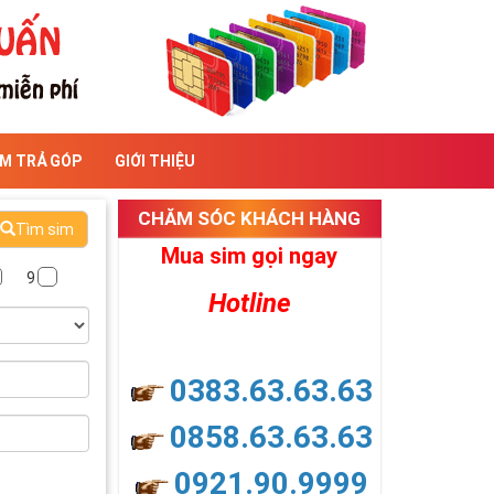
IM TRẢ GÓP
GIỚI THIỆU
CHĂM SÓC KHÁCH HÀNG
Tìm sim
Mua sim gọi ngay
9
Hotline
0383.63.63.63
0858.63.63.63
0921.90.9999