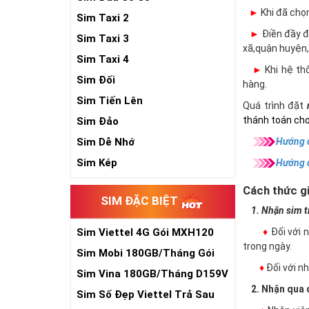
►
Khi đã chọ
Sim Taxi 2
►
Điền đầy đủ
Sim Taxi 3
xã,quận huyện,
Sim Taxi 4
►
Khi hệ thố
Sim Đối
hàng.
Sim Tiến Lên
Quá trình đặt
thánh toán cho
Sim Đảo
Hướng d
Sim Dễ Nhớ
Sim Kép
Hướng 
Cách thức gi
SIM ĐẶC BIỆT
1. Nhận sim trự
♦
Đối với 
Sim Viettel 4G Gói MXH120
trong ngày.
Siêu Rẻ
Sim Mobi 180GB/Tháng Gói
♦
Đối với 
TK159
Sim Vina 180GB/Tháng D159V
2. Nhận qua đ
Sim Số Đẹp Viettel Trả Sau