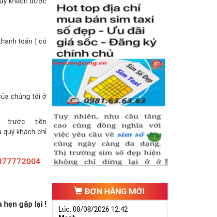
(quý khách được
thanh toán ( có
của chúng tôi ở
trước tiền
à quý khách chỉ
877772004
ĐƠN HÀNG MỚI
hẹn gặp lại !
Lúc: 08/08/2026 12:42