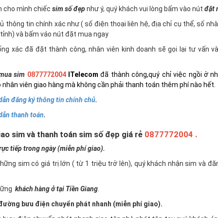
n cho mình chiếc
sim số đẹp
như ý, quý khách vui lòng bấm vào nút
đặt
 thông tin chính xác như ( số điện thoại liên hệ, địa chỉ cụ thể, số nh
tỉnh) và bấm váo nút đặt mua ngay
ng xác đã đặt thành công, nhân viên kinh doanh sẽ gọi lại tư vấn 
mua sim
0877772004
ITelecom
đã thành công,quý chỉ việc ngồi ở n
 nhân viên giao hàng mà không cần phải thanh toán thêm phí nào hết.
ẫn đăng ký thông tin chính chủ
.
dẫn thanh toán
.
ao sim và thanh toán sim số đẹp giá rẻ
0877772004 .
c tiếp trong ngày (miễn phí giao).
những sim có giá trị lớn ( từ 1 triệu trở lên), quý khách nhận sim và đ
những
khách hàng ở tại Tiền Giang
.
ường bưu điện chuyển phát nhanh (miễn phí giao).