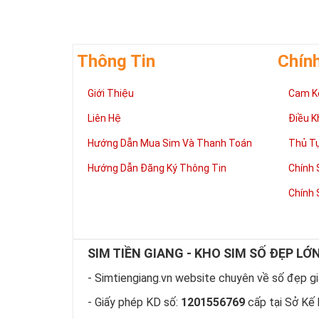
Thông Tin
Chín
Giới Thiệu
Cam K
Liên Hệ
Điều K
Hướng Dẫn Mua Sim Và Thanh Toán
Thủ T
Hướng Dẫn Đăng Ký Thông Tin
Chính 
Chính 
SIM TIỀN GIANG - KHO SIM SỐ ĐẸP LỚ
- Simtiengiang.vn website chuyên về số đẹp giá
- Giấy phép KD số:
1201556769
cấp tại Sở Kế 