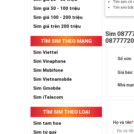
Tìm sim có
Tìm sim bắ
Sim giá 50 - 100 triệu
Sim giá 100 - 200 triệu
Sim giá trên 200 triệu
Sim 08777
0877772
TÌM SIM THEO MẠNG
Sim Viettel
Số sim:
Sim Vinaphone
Sim Mobifone
Giá bán:
Sim Vietnamobile
Nhà mạn
Sim Gmobile
Sim iTelecom
TÌM SIM THEO LOẠI
Họ và tên
*
Sim tam hoa
Sim tứ quý