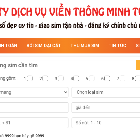
NH TOÁN
BÓI SIM ĐẠI CÁT
THU MUA SIM
TIN TỨC
S
ông gồm:
1
2
3
4
5
6
7
8
 số
9999
bạn hãy gõ
9999