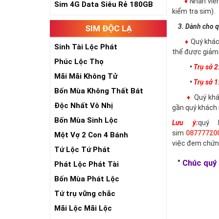
♦
Nhân viê
Sim 4G Data Siêu Rẻ 180GB
kiểm tra sim).
3. Dành cho q
SIM ĐỘC LẠ
♦
Quý khác
Sinh Tài Lộc Phát
thể được giảm 
Phúc Lộc Thọ
•
Trụ sở 2
Mãi Mãi Không Tử
•
Trụ sở 1
Bốn Mùa Không Thất Bát
♦
Quý khác
Độc Nhất Vô Nhị
gần quý khách 
Bốn Mùa Sinh Lộc
Lưu ý:
quý 
sim
08777720
Một Vợ 2 Con 4 Bánh
việc đem chứn
Tứ Lộc Tứ Phát
"
Chúc quý 
Phát Lộc Phát Tài
Bốn Mùa Phát Lộc
Tứ trụ vững chắc
Mãi Lộc Mãi Lộc