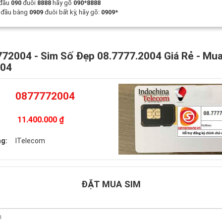
 đầu
090
đuôi
8888
hãy gõ
090*8888
t đầu bằng
0909
đuôi bất kỳ, hãy gõ:
0909*
72004 - Sim Số Đẹp 08.7777.2004 Giá Rẻ - Mu
004
0877772004
11.400.000 ₫
g:
ITelecom
ĐẶT MUA SIM