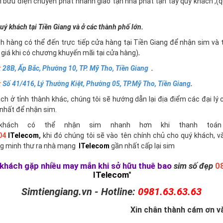
n bưu điện chuyển phát nhanh giao tận nhà phát tận tay quý khách ,
uý khách tại Tiền Giang và ở các thành phố lớn.
h hàng có thể đến trực tiếp cửa hàng tại Tiền Giang để nhận sim và 
giá khi có chương khuyến mãi tại cửa hàng)
.
:
28B, Ấp Bắc, Phường 10, TP. Mỹ Tho, Tiền Giang
.
:
Số 41/416, Lý Thường Kiệt, Phường 05, TP.Mỹ Tho, Tiền Giang
.
h ở tỉnh thành khác, chúng tôi sẽ hướng dẫn lại địa điểm các đại lý 
nhất để nhận sim.
khách có thể nhận sim nhanh hơn khi thanh toán 
04
ITelecom
,
khi đó chúng tôi sẽ vào tên chính chủ cho quý khách, v
g minh thư ra nhà mạng
ITelecom
gần nhất cấp lại sim
khách gặp nhiều may mắn khi sở hữu thuê bao
sim số đẹp
0
ITelecom
"
Simtiengiang.vn - Hotline:
0981.63.63.63
Xin chân thành cám ơn và 