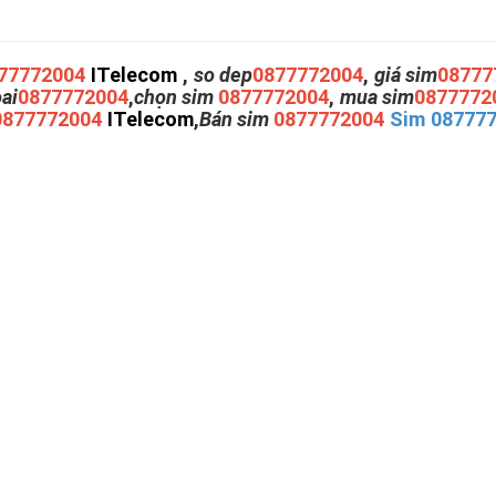
77772004
ITelecom
,
so dep
0877772004
,
giá sim
08777
oai
0877772004
,
chọn sim
0877772004
,
mua sim
0877772
0877772004
ITelecom
,
Bán sim
0877772004
Sim 08777