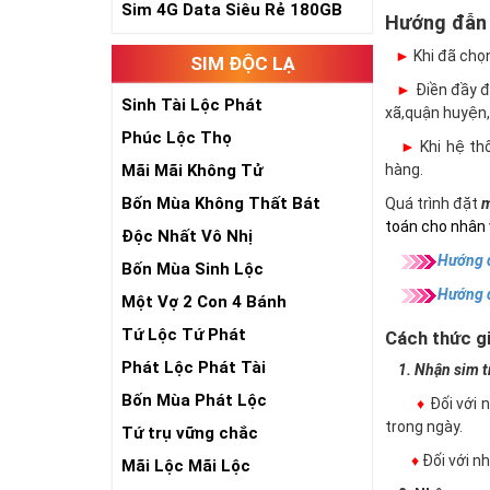
Sim 4G Data Siêu Rẻ 180GB
Hướng đẫn
►
Khi đã chọ
SIM ĐỘC LẠ
►
Điền đầy đủ
Sinh Tài Lộc Phát
xã,quận huyện,
Phúc Lộc Thọ
►
Khi hệ thố
Mãi Mãi Không Tử
hàng.
Bốn Mùa Không Thất Bát
Quá trình đặt
m
toán cho nhân 
Độc Nhất Vô Nhị
Hướng d
Bốn Mùa Sinh Lộc
Hướng 
Một Vợ 2 Con 4 Bánh
Tứ Lộc Tứ Phát
Cách thức gi
Phát Lộc Phát Tài
1. Nhận sim trự
Bốn Mùa Phát Lộc
♦
Đối với 
trong ngày.
Tứ trụ vững chắc
♦
Đối với 
Mãi Lộc Mãi Lộc