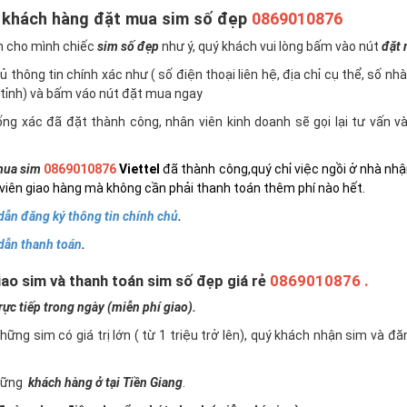
 khách hàng đặt mua sim số đẹp
0869010876
n cho mình chiếc
sim số đẹp
như ý, quý khách vui lòng bấm vào nút
đặt
 thông tin chính xác như ( số điện thoại liên hệ, địa chỉ cụ thể, số nh
tỉnh) và bấm váo nút đặt mua ngay
ng xác đã đặt thành công, nhân viên kinh doanh sẽ gọi lại tư vấn 
ua sim
0869010876
Viettel
đã thành công,quý chỉ việc ngồi ở nhà nhậ
viên giao hàng mà không cần phải thanh toán thêm phí nào hết.
ẫn đăng ký thông tin chính chủ
.
dẫn thanh toán
.
ao sim và thanh toán sim số đẹp giá rẻ
0869010876 .
c tiếp trong ngày (miễn phí giao).
những sim có giá trị lớn ( từ 1 triệu trở lên), quý khách nhận sim và đ
những
khách hàng ở tại Tiền Giang
.