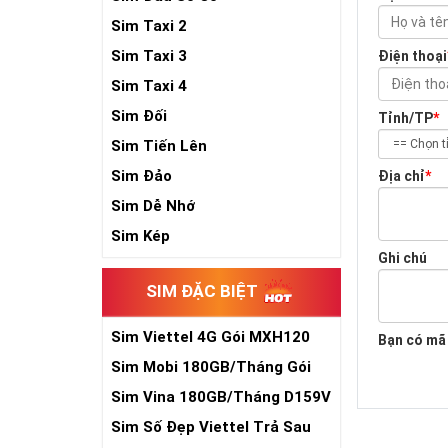
Sim Taxi 2
Sim Taxi 3
Điện thoại
Sim Taxi 4
Sim Đối
Tỉnh/TP
*
Sim Tiến Lên
Sim Đảo
Địa chỉ
*
Sim Dễ Nhớ
Sim Kép
Ghi chú
SIM ĐẶC BIỆT
Sim Viettel 4G Gói MXH120
Bạn có mã
Siêu Rẻ
Sim Mobi 180GB/Tháng Gói
TK159
Sim Vina 180GB/Tháng D159V
Sim Số Đẹp Viettel Trả Sau