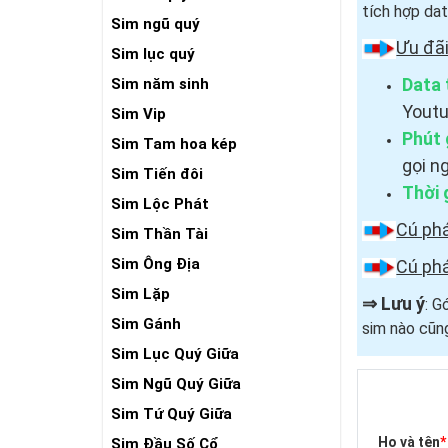
tích hợp dat
Sim ngũ quý
Ưu đãi
Sim lục quý
Data 
Sim năm sinh
Youtu
Sim Vip
Phút 
Sim Tam hoa kép
gọi n
Sim Tiến đôi
Thời 
Sim Lộc Phát
Cú ph
Sim Thần Tài
Sim Ông Địa
Cú ph
Sim Lặp
⇒
Lưu ý
: G
Sim Gánh
sim nào cũn
Sim Lục Quý Giữa
Sim Ngũ Quý Giữa
Sim Tứ Quý Giữa
Họ và tên
*
Sim Đầu Số Cổ