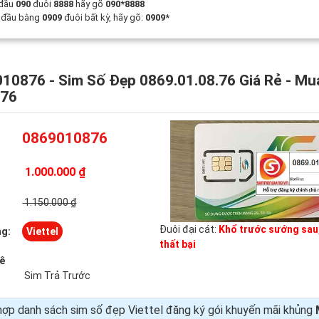
 đầu
090
đuôi
8888
hãy gõ
090*8888
t đầu bằng
0909
đuôi bất kỳ, hãy gõ:
0909*
10876 - Sim Số Đẹp 0869.01.08.76 Giá Rẻ - Mu
876
0869010876
1.000.000 ₫
:
1.150.000 ₫
Đuôi đại cát:
Khổ trước sướng sau,
g:
Viettel
thất bại
uê
Sim Trả Trước
ợp danh sách sim số đẹp Viettel đăng ký gói khuyến mãi khủng