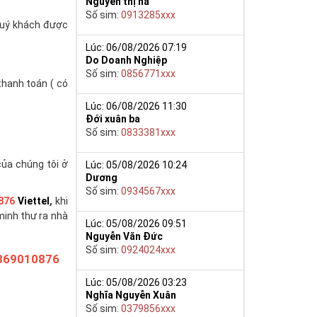
Nguyễn thị hà
Số sim:
0913285xxx
(quý khách được
Lúc: 06/08/2026 07:19
Do Doanh Nghiệp
Số sim:
0856771xxx
thanh toán ( có
Lúc: 06/08/2026 11:30
Đới xuân ba
Số sim:
0833381xxx
của chúng tôi ở
Lúc: 05/08/2026 10:24
Dương
Số sim:
0934567xxx
876
Viettel
,
khi
minh thư ra nhà
Lúc: 05/08/2026 09:51
Nguyễn Văn Đức
Số sim:
0924024xxx
869010876
Lúc: 05/08/2026 03:23
Nghĩa Nguyễn Xuân
Số sim:
0379856xxx