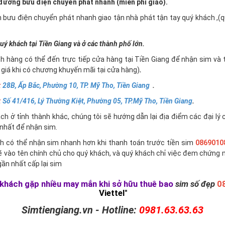
ường bưu điện chuyển phát nhanh (miễn phí giao).
n bưu điện chuyển phát nhanh giao tận nhà phát tận tay quý khách ,
uý khách tại Tiền Giang và ở các thành phố lớn.
h hàng có thể đến trực tiếp cửa hàng tại Tiền Giang để nhận sim và 
giá khi có chương khuyến mãi tại cửa hàng)
.
:
28B, Ấp Bắc, Phường 10, TP. Mỹ Tho, Tiền Giang
.
:
Số 41/416, Lý Thường Kiệt, Phường 05, TP.Mỹ Tho, Tiền Giang
.
h ở tỉnh thành khác, chúng tôi sẽ hướng dẫn lại địa điểm các đại lý 
nhất để nhận sim.
h có thể nhận sim nhanh hơn khi thanh toán trước tiền sim
0869010
ẽ vào tên chính chủ cho quý khách, và quý khách chỉ việc đem chứng 
ần nhất cấp lại sim
khách gặp nhiều may mắn khi sở hữu thuê bao
sim số đẹp
0
Viettel
"
Simtiengiang.vn - Hotline:
0981.63.63.63