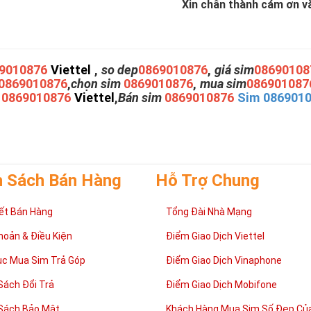
Xin chân thành cám ơn và 
9010876
Viettel
,
so dep
0869010876
,
giá sim
08690108
0869010876
,
chọn sim
0869010876
,
mua sim
086901087
m
0869010876
Viettel
,
Bán sim
0869010876
Sim 086901
h Sách Bán Hàng
Hỗ Trợ Chung
ết Bán Hàng
Tổng Đài Nhà Mạng
hoản & Điều Kiện
Điểm Giao Dịch Viettel
ục Mua Sim Trả Góp
Điểm Giao Dịch Vinaphone
Sách Đổi Trả
Điểm Giao Dịch Mobifone
Sách Bảo Mật
Khách Hàng Mua Sim Số Đẹp Của