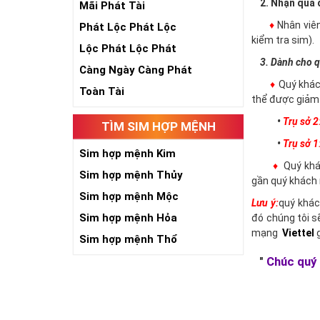
2. Nhận qua đ
Mãi Phát Tài
♦
Nhân viê
Phát Lộc Phát Lộc
kiểm tra sim).
Lộc Phát Lộc Phát
3. Dành cho q
Càng Ngày Càng Phát
♦
Quý khác
Toàn Tài
thể được giảm 
•
Trụ sở 2
TÌM SIM HỢP MỆNH
•
Trụ sở 1
Sim hợp mệnh Kim
♦
Quý khác
Sim hợp mệnh Thủy
gần quý khách 
Sim hợp mệnh Mộc
Lưu ý:
quý khác
Sim hợp mệnh Hỏa
đó chúng tôi s
mạng
Viettel
g
Sim hợp mệnh Thổ
"
Chúc quý 