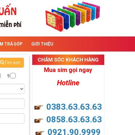
IM TRẢ GÓP
GIỚI THIỆU
CHĂM SÓC KHÁCH HÀNG
Tìm sim
Mua sim gọi ngay
9
Hotline
0383.63.63.63
0858.63.63.63
0921.90.9999