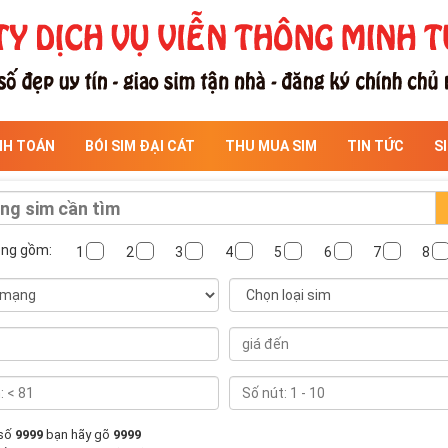
NH TOÁN
BÓI SIM ĐẠI CÁT
THU MUA SIM
TIN TỨC
S
ông gồm:
1
2
3
4
5
6
7
8
 số
9999
bạn hãy gõ
9999