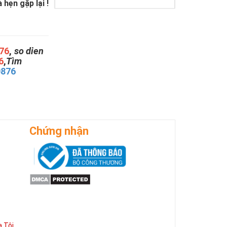
hẹn gặp lại !
76
,
so dien
6
,
Tìm
0876
Chứng nhận
 Tôi