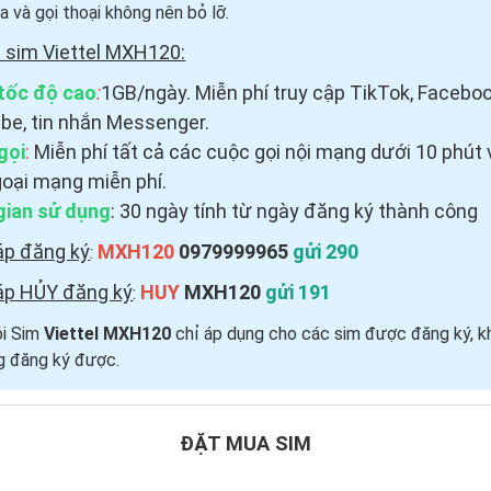
a và gọi thoại
không nên bỏ lỡ.
 sim Viettel MXH120:
tốc độ cao
:
1GB/ngày. Miễn phí truy cập TikTok, Faceboo
be, tin nhắn Messenger.
gọi
:
Miễn phí tất cả các cuộc gọi nội mạng dưới 10 phút 
goại mạng miễn phí.
gian sử dụng
: 30 ngày tính từ ngày đăng ký thành công
áp đăng ký
MXH120
0979999965
gửi 290
:
áp HỦY đăng ký
HUY
MXH120
gửi 191
:
ói Sim
Viettel MXH120
chỉ áp dụng cho các sim được đăng ký, k
g đăng ký được.
ĐẶT MUA SIM