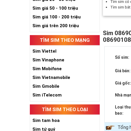
Tìm sim có
Tìm sim bắ
Sim giá 50 - 100 triệu
Sim giá 100 - 200 triệu
Sim giá trên 200 triệu
Sim 08690
0869010
TÌM SIM THEO MẠNG
Sim Viettel
Số sim:
Sim Vinaphone
Sim Mobifone
Giá bán:
Sim Vietnamobile
Giá gốc
Sim Gmobile
Sim iTelecom
Nhà mạn
Loại th
TÌM SIM THEO LOẠI
bao:
Sim tam hoa
Tổng h
Sim tứ quý