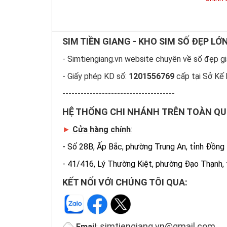
SIM TIỀN GIANG - KHO SIM SỐ ĐẸP LỚ
- Simtiengiang.vn website chuyên về số đẹp giá
- Giấy phép KD số:
1201556769
cấp tại Sở Kế 
-------------------------------------
HỆ THỐNG CHI NHÁNH TRÊN TOÀN Q
►
Cửa hàng chính
:
-
Số 28B, Ấp Bắc, phường Trung An, tỉnh Đồng
-
41/416, Lý Thường Kiệt, phường Đạo Thạnh,
KẾT NỐI VỚI CHÚNG TÔI QUA:
simtiengiang.vn@gmail.com
Email
: