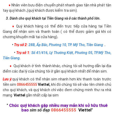
♦
Nhân viên bưu điện chuyển phát nhanh giao tận nhà phát tận
tay quý khách ,(quý khách được kiểm tra sim).
3. Dành cho quý khách tại Tiền Giang và ở các thành phố lớn.
♦
Quý khách hàng có thể đến trực tiếp cửa hàng tại Tiền
Giang để nhận sim và thanh toán ( có thể được giảm giá khi có
chương khuyến mãi tại cửa hàng)
.
•
Trụ sở 2
:
28B, Ấp Bắc, Phường 10, TP. Mỹ Tho, Tiền Giang
.
•
Trụ sở 1
:
Số 41/416, Lý Thường Kiệt, Phường 05, TP.Mỹ Tho,
Tiền Giang
.
♦
Quý khách ở tỉnh thành khác, chúng tôi sẽ hướng dẫn lại địa
điểm các đại lý của chúng tôi ở gần quý khách nhất để nhận sim.
Lưu ý:
quý khách có thể nhận sim nhanh hơn khi thanh toán trước
tiền sim
0866455555
Viettel
,
khi đó chúng tôi sẽ vào tên chính chủ
cho quý khách, và quý khách chỉ việc đem chứng minh thư ra nhà
mạng
Viettel
gần nhất cấp lại sim
"
Chúc quý khách gặp nhiều may mắn khi sở hữu thuê
bao
sim số đẹp
0866455555
Viettel
"