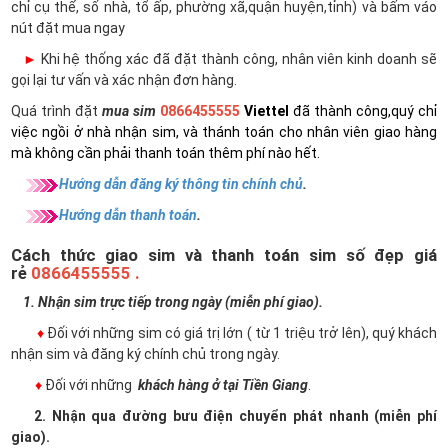
chỉ cụ thể, số nhà, tổ ấp, phường xã,quận huyện,tỉnh) và bấm váo
nút đặt mua ngay
►
Khi hệ thống xác đã đặt thành công, nhân viên kinh doanh sẽ
gọi lại tư vấn và xác nhận đơn hàng.
Quá trình đặt
mua sim
0866455555
Viettel
đã thành công,quý chỉ
việc ngồi ở nhà nhận sim, và thánh toán cho nhân viên giao hàng
mà không cần phải thanh toán thêm phí nào hết.
Hướng dẫn đăng ký thông tin chính chủ
.
Hướng dẫn thanh toán
.
Cách thức giao sim và thanh toán sim số đẹp giá
rẻ
0866455555 .
1. Nhận sim trực tiếp trong ngày (miễn phí giao).
♦
Đối với những sim có giá trị lớn ( từ 1 triệu trở lên), quý khách
nhận sim và đăng ký chính chủ trong ngày.
♦
Đối với những
khách hàng ở tại Tiền Giang
.
2. Nhận qua đường bưu điện chuyển phát nhanh (miễn phí
giao).