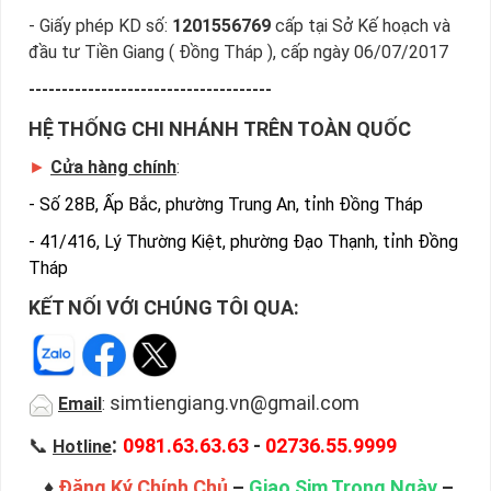
- Giấy phép KD số:
1201556769
cấp tại Sở Kế hoạch và
đầu tư Tiền Giang ( Đồng Tháp ), cấp ngày 06/07/2017
-------------------------------------
HỆ THỐNG CHI NHÁNH TRÊN TOÀN QUỐC
►
Cửa hàng chính
:
-
Số 28B, Ấp Bắc, phường Trung An, tỉnh Đồng Tháp
-
41/416, Lý Thường Kiệt, phường Đạo Thạnh, tỉnh Đồng
Tháp
KẾT NỐI VỚI CHÚNG TÔI QUA:
simtiengiang.vn@gmail.com
Email
:
:
📞
0981.63.63.63
-
02736.55.9999
Hotline
♦
Đăng Ký Chính Chủ
–
Giao Sim Trong Ngày
–