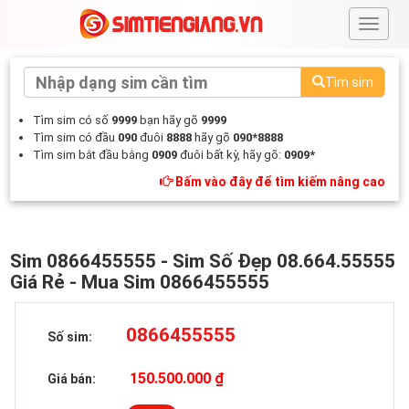
#
Tìm sim
Tìm sim có số
9999
bạn hãy gõ
9999
Tìm sim có đầu
090
đuôi
8888
hãy gõ
090*8888
Tìm sim bắt đầu bằng
0909
đuôi bất kỳ, hãy gõ:
0909*
Bấm vào đây để tìm kiếm nâng cao
Sim 0866455555 - Sim Số Đẹp 08.664.55555
Giá Rẻ - Mua Sim 0866455555
0866455555
Số sim:
150.500.000 ₫
Giá bán: