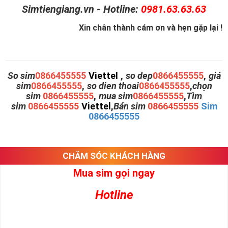
Simtiengiang.vn - Hotline:
0981.63.63.63
Xin chân thành cám ơn và hẹn gặp lại !
So sim
0866455555
Viettel
,
so dep
0866455555
,
giá
sim
0866455555
,
so dien thoai
0866455555
,
chọn
sim
0866455555
,
mua sim
0866455555
,
Tìm
sim
0866455555
Viettel
,
Bán sim
0866455555
Sim
0866455555
CHĂM SÓC KHÁCH HÀNG
Mua sim gọi ngay
Hotline