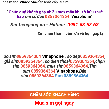
nhà mạng
Vinaphone
gần nhất cấp lại sim
"
Chúc quý khách gặp nhiều may mắn khi sở hữu thuê
bao
sim số đẹp
0859364364
Vinaphone
"
Simtiengiang.vn - Hotline:
0981.63.63.63
Xin chân thành cám ơn và hẹn gặp lại !
So sim
0859364364
Vinaphone
,
so dep
0859364364
,
giá sim
0859364364
,
so dien thoai
0859364364
,
chọn
sim
0859364364
,
mua sim
0859364364
,
Tìm
sim
0859364364
Vinaphone
,
Bán
sim
0859364364
Sim 0859364364
CHĂM SÓC KHÁCH HÀNG
Mua sim gọi ngay