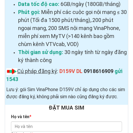
Data tốc độ cao:
6GB/ngày (180GB/tháng)
Phút gọi:
Miễn phí các cuộc gọi nội mạng ≤ 30
phút (Tối đa 1500 phút/tháng),.200 phút
ngoại mạng, 200 SMS nội mạng VinaPhone,
miễn phí xem MyTV (>140 kênh bao gồm
chùm kênh VTVcab, VOD)
Thời gian sử dụng:
30 ngày tính từ ngày đăng
ký thành công
Cú pháp đăng ký
:
D159V DL
0918616909
gửi
1543
Lưu ý: gói Sim VinaPhone D159V chỉ áp dụng cho các sim
được đăng ký, không phải sim nào cũng đăng ký được.
ĐẶT MUA SIM
Họ và tên
*