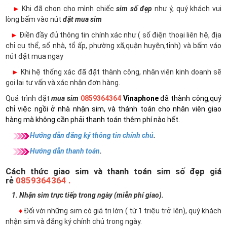
►
Khi đã chọn cho mình chiếc
sim số đẹp
như ý, quý khách vui
lòng bấm vào nút
đặt mua sim
►
Điền đầy đủ thông tin chính xác như ( số điện thoại liên hệ, địa
chỉ cụ thể, số nhà, tổ ấp, phường xã,quận huyện,tỉnh) và bấm váo
nút đặt mua ngay
►
Khi hệ thống xác đã đặt thành công, nhân viên kinh doanh sẽ
gọi lại tư vấn và xác nhận đơn hàng.
Quá trình đặt
mua sim
0859364364
Vinaphone
đã thành công,quý
chỉ việc ngồi ở nhà nhận sim, và thánh toán cho nhân viên giao
hàng mà không cần phải thanh toán thêm phí nào hết.
Hướng dẫn đăng ký thông tin chính chủ
.
Hướng dẫn thanh toán
.
Cách thức giao sim và thanh toán sim số đẹp giá
rẻ
0859364364 .
1. Nhận sim trực tiếp trong ngày (miễn phí giao).
♦
Đối với những sim có giá trị lớn ( từ 1 triệu trở lên), quý khách
nhận sim và đăng ký chính chủ trong ngày.