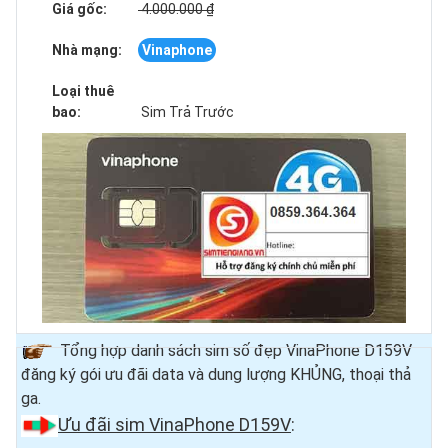
Giá gốc:
4.000.000 ₫
Nhà mạng:
Vinaphone
Loại thuê
bao:
Sim Trả Trước
Tổng hợp danh sách sim số đẹp VinaPhone D159V
đăng ký gói ưu đãi data và dung lượng KHỦNG, thoại thả
ga.
Ưu đãi sim VinaPhone D159V
: