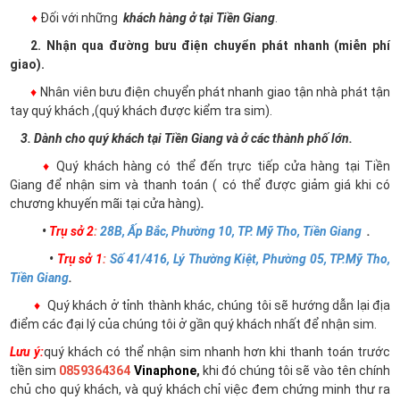
♦
Đối với những
khách hàng ở tại Tiền Giang
.
2. Nhận qua đường bưu điện chuyển phát nhanh (miễn phí
giao).
♦
Nhân viên bưu điện chuyển phát nhanh giao tận nhà phát tận
tay quý khách ,(quý khách được kiểm tra sim).
3. Dành cho quý khách tại Tiền Giang và ở các thành phố lớn.
♦
Quý khách hàng có thể đến trực tiếp cửa hàng tại Tiền
Giang để nhận sim và thanh toán ( có thể được giảm giá khi có
chương khuyến mãi tại cửa hàng)
.
•
Trụ sở 2
:
28B, Ấp Bắc, Phường 10, TP. Mỹ Tho, Tiền Giang
.
•
Trụ sở 1
:
Số 41/416, Lý Thường Kiệt, Phường 05, TP.Mỹ Tho,
Tiền Giang
.
♦
Quý khách ở tỉnh thành khác, chúng tôi sẽ hướng dẫn lại địa
điểm các đại lý của chúng tôi ở gần quý khách nhất để nhận sim.
Lưu ý:
quý khách có thể nhận sim nhanh hơn khi thanh toán trước
tiền sim
0859364364
Vinaphone
,
khi đó chúng tôi sẽ vào tên chính
chủ cho quý khách, và quý khách chỉ việc đem chứng minh thư ra