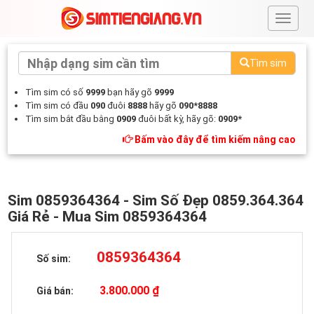
#
Tìm sim
Tìm sim có số
9999
bạn hãy gõ
9999
Tìm sim có đầu
090
đuôi
8888
hãy gõ
090*8888
Tìm sim bắt đầu bằng
0909
đuôi bất kỳ, hãy gõ:
0909*
Bấm vào đây để tìm kiếm nâng cao
Sim 0859364364 - Sim Số Đẹp 0859.364.364
Giá Rẻ - Mua Sim 0859364364
0859364364
Số sim:
3.800.000 ₫
Giá bán: