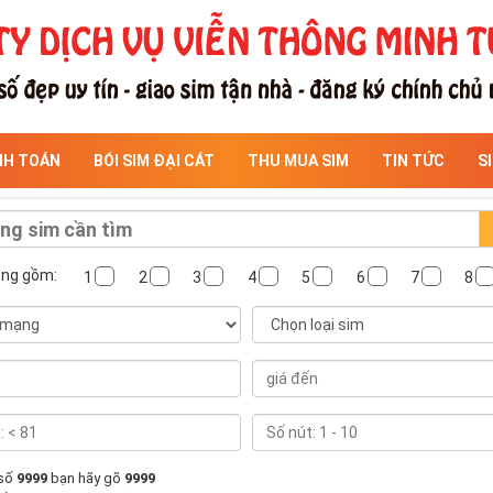
NH TOÁN
BÓI SIM ĐẠI CÁT
THU MUA SIM
TIN TỨC
S
ông gồm:
1
2
3
4
5
6
7
8
 số
9999
bạn hãy gõ
9999