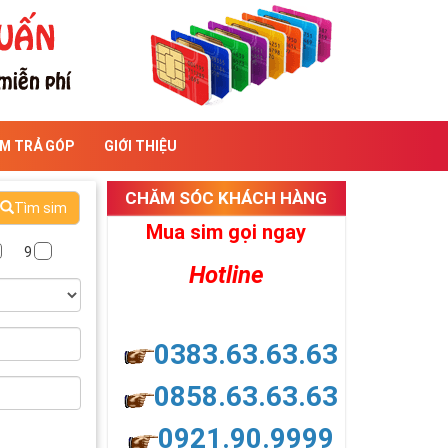
IM TRẢ GÓP
GIỚI THIỆU
CHĂM SÓC KHÁCH HÀNG
Tìm sim
Mua sim gọi ngay
9
Hotline
0383.63.63.63
0858.63.63.63
0921.90.9999