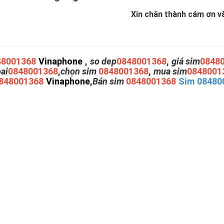
Xin chân thành cám ơn và 
48001368
Vinaphone
,
so dep
0848001368
,
giá sim
0848
oai
0848001368
,
chọn sim
0848001368
,
mua sim
0848001
848001368
Vinaphone
,
Bán sim
0848001368
Sim 08480