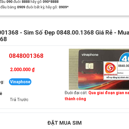
 đầu
090
đuôi
8888
hãy gõ
090*8888
t đầu bằng
0909
đuôi bất kỳ, hãy gõ:
0909*
01368 - Sim Số Đẹp 0848.00.1368 Giá Rẻ - Mu
368
0848001368
2.000.000 ₫
g:
Vinaphone
Đuôi đại cát:
Qua giai đoạn gian n
uê
thành công
Trả Trước
ĐẶT MUA SIM