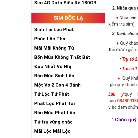
Sim 4G Data Siêu Rẻ 180GB
2. Nhận qua đ
SIM ĐỘC LẠ
♦
Nhân viê
kiểm tra sim).
Sinh Tài Lộc Phát
3. Dành cho q
Phúc Lộc Thọ
♦
Quý khác
Mãi Mãi Không Tử
thể được giảm 
Bốn Mùa Không Thất Bát
•
Trụ sở 2
Độc Nhất Vô Nhị
•
Trụ sở 1
Bốn Mùa Sinh Lộc
♦
Quý khác
Một Vợ 2 Con 4 Bánh
gần quý khách 
Tứ Lộc Tứ Phát
Lưu ý:
quý 
sim
08480013
Phát Lộc Phát Tài
việc đem chứn
Bốn Mùa Phát Lộc
"
Chúc quý 
Tứ trụ vững chắc
Mãi Lộc Mãi Lộc