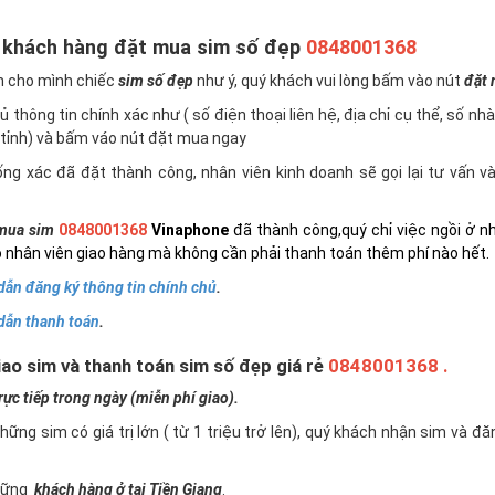
 khách hàng đặt mua sim số đẹp
0848001368
n cho mình chiếc
sim số đẹp
như ý, quý khách vui lòng bấm vào nút
đặt
 thông tin chính xác như ( số điện thoại liên hệ, địa chỉ cụ thể, số nh
tỉnh) và bấm váo nút đặt mua ngay
ng xác đã đặt thành công, nhân viên kinh doanh sẽ gọi lại tư vấn 
mua sim
0848001368
Vinaphone
đã thành công,quý chỉ việc ngồi ở n
 nhân viên giao hàng mà không cần phải thanh toán thêm phí nào hết.
ẫn đăng ký thông tin chính chủ
.
dẫn thanh toán
.
ao sim và thanh toán sim số đẹp giá rẻ
0848001368 .
c tiếp trong ngày (miễn phí giao).
những sim có giá trị lớn ( từ 1 triệu trở lên), quý khách nhận sim và đ
những
khách hàng ở tại Tiền Giang
.