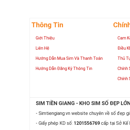
Thông Tin
Chín
Giới Thiệu
Cam K
Liên Hệ
Điều K
Hướng Dẫn Mua Sim Và Thanh Toán
Thủ T
Hướng Dẫn Đăng Ký Thông Tin
Chính 
Chính 
SIM TIỀN GIANG - KHO SIM SỐ ĐẸP LỚ
- Simtiengiang.vn website chuyên về số đẹp giá
- Giấy phép KD số:
1201556769
cấp tại Sở Kế 