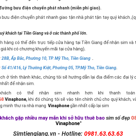
ường bưu điện chuyển phát nhanh (miễn phí giao).
n bưu điện chuyển phát nhanh giao tận nhà phát tận tay quý khách ,
uý khách tại Tiền Giang và ở các thành phố lớn.
h hàng có thể đến trực tiếp cửa hàng tại Tiền Giang để nhận sim và 
giá khi có chương khuyến mãi tại cửa hàng)
.
:
28B, Ấp Bắc, Phường 10, TP. Mỹ Tho, Tiền Giang
.
:
Số 41/416, Lý Thường Kiệt, Phường 05, TP.Mỹ Tho, Tiền Giang
.
h ở tỉnh thành khác, chúng tôi sẽ hướng dẫn lại địa điểm các đại lý 
nhất để nhận sim.
khách có thể nhận sim nhanh hơn khi thanh toán 
68
Vinaphone
,
khi đó chúng tôi sẽ vào tên chính chủ cho quý khách, v
g minh thư ra nhà mạng
Vinaphone
gần nhất cấp lại sim
khách gặp nhiều may mắn khi sở hữu thuê bao
sim số đẹp
0
Vinaphone
"
Simtiengiang.vn - Hotline:
0981.63.63.63