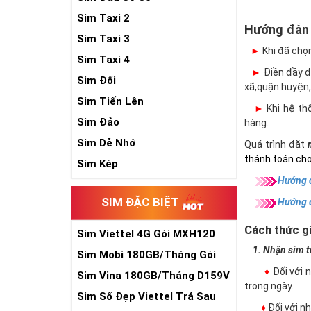
Sim Taxi 2
Hướng đẫn
Sim Taxi 3
►
Khi đã chọ
Sim Taxi 4
►
Điền đầy đủ
Sim Đối
xã,quận huyện,
Sim Tiến Lên
►
Khi hệ thố
Sim Đảo
hàng.
Sim Dễ Nhớ
Quá trình đặt
thánh toán cho
Sim Kép
Hướng d
SIM ĐẶC BIỆT
Hướng 
Cách thức gi
Sim Viettel 4G Gói MXH120
Siêu Rẻ
1. Nhận sim trự
Sim Mobi 180GB/Tháng Gói
TK159
♦
Đối với 
Sim Vina 180GB/Tháng D159V
trong ngày.
Sim Số Đẹp Viettel Trả Sau
♦
Đối với 