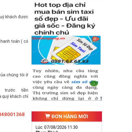
(quý khách được
thanh toán ( có
của chúng tôi ở
trước tiền
à quý khách chỉ
848001368
ĐƠN HÀNG MỚI
Lúc: 07/08/2026 11:30