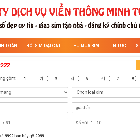
NH TOÁN
BÓI SIM ĐẠI CÁT
THU MUA SIM
TIN TỨC
S
ông gồm:
1
2
3
4
5
6
7
8
 số
9999
bạn hãy gõ
9999