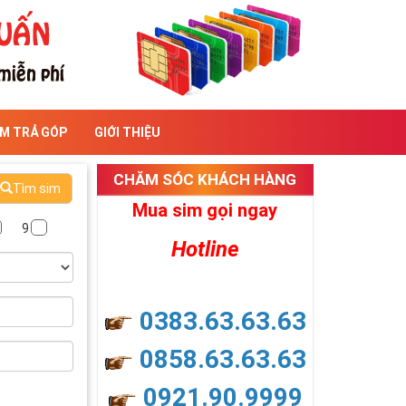
IM TRẢ GÓP
GIỚI THIỆU
CHĂM SÓC KHÁCH HÀNG
Tìm sim
Mua sim gọi ngay
9
Hotline
0383.63.63.63
0858.63.63.63
0921.90.9999