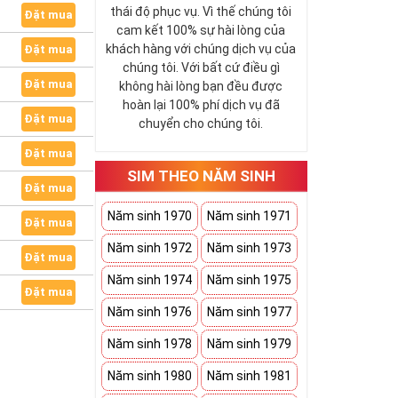
thái độ phục vụ. Vì thế chúng tôi
Đặt mua
cam kết 100% sự hài lòng của
khách hàng với chúng dịch vụ của
Đặt mua
chúng tôi. Với bất cứ điều gì
Đặt mua
không hài lòng bạn đều được
hoàn lại 100% phí dịch vụ đã
Đặt mua
chuyển cho chúng tôi.
Đặt mua
SIM THEO NĂM SINH
Đặt mua
Năm sinh 1970
Năm sinh 1971
Đặt mua
Năm sinh 1972
Năm sinh 1973
Đặt mua
Năm sinh 1974
Năm sinh 1975
Đặt mua
Năm sinh 1976
Năm sinh 1977
Năm sinh 1978
Năm sinh 1979
Năm sinh 1980
Năm sinh 1981