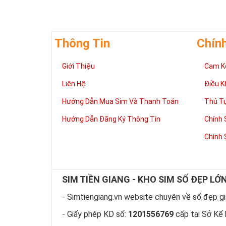
Thông Tin
Chín
Giới Thiệu
Cam K
Liên Hệ
Điều K
Hướng Dẫn Mua Sim Và Thanh Toán
Thủ T
Hướng Dẫn Đăng Ký Thông Tin
Chính 
Chính 
SIM TIỀN GIANG - KHO SIM SỐ ĐẸP LỚ
- Simtiengiang.vn website chuyên về số đẹp giá
- Giấy phép KD số:
1201556769
cấp tại Sở Kế 