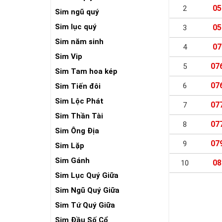
05
2
Sim ngũ quý
Sim lục quý
05
3
Sim năm sinh
07
4
Sim Vip
07
5
Sim Tam hoa kép
07
6
Sim Tiến đôi
Sim Lộc Phát
07
7
Sim Thần Tài
07
8
Sim Ông Địa
07
9
Sim Lặp
Sim Gánh
08
10
Sim Lục Quý Giữa
Sim Ngũ Quý Giữa
Sim Tứ Quý Giữa
Sim Đầu Số Cổ