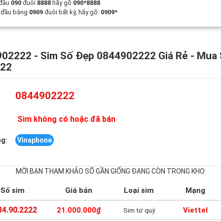
 đầu
090
đuôi
8888
hãy gõ
090*8888
t đầu bằng
0909
đuôi bất kỳ, hãy gõ:
0909*
02222 - Sim Số Đẹp 0844902222 Giá Rẻ - Mua
222
0844902222
Sim không có hoặc đã bán
g:
Vinaphone
MỜI BẠN THAM KHẢO SỐ GẦN GIỐNG ĐANG CÒN TRONG KHO
Số sim
Giá bán
Loại sim
Mạng
84.90.2222
21.000.000₫
Viettel
Sim tứ quý