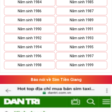
Năm sinh 1984
Năm sinh 1985
Năm sinh 1986
Năm sinh 1987
Năm sinh 1988
Năm sinh 1989
Năm sinh 1990
Năm sinh 1991
Năm sinh 1992
Năm sinh 1993
Năm sinh 1994
Năm sinh 1995
Năm sinh 1996
Năm sinh 1997
Năm sinh 1998
Năm sinh 1999
Báo nói về Sim Tiền Giang