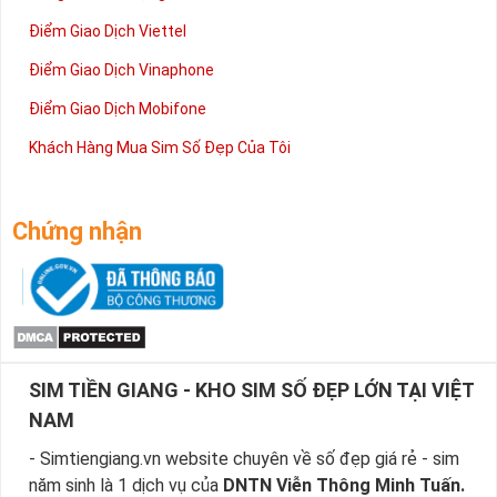
Điểm Giao Dịch Viettel
Điểm Giao Dịch Vinaphone
Điểm Giao Dịch Mobifone
Khách Hàng Mua Sim Số Đẹp Của Tôi
Chứng nhận
SIM TIỀN GIANG - KHO SIM SỐ ĐẸP LỚN TẠI VIỆT
NAM
- Simtiengiang.vn website chuyên về số đẹp giá rẻ - sim
năm sinh là 1 dịch vụ của
DNTN Viễn Thông Minh Tuấn.