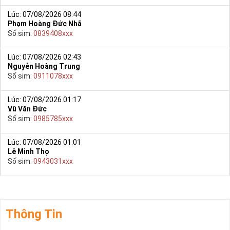
Lúc: 07/08/2026 08:44
Phạm Hoàng Đức Nhã
Số sim:
0839408xxx
Lúc: 07/08/2026 02:43
Nguyễn Hoàng Trung
Số sim:
0911078xxx
Lúc: 07/08/2026 01:17
Vũ Văn Đức
Số sim:
0985785xxx
Lúc: 07/08/2026 01:01
Lê Minh Thọ
Số sim:
0943031xxx
Thông Tin