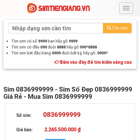
#
Tìm sim
Tìm sim có số
9999
bạn hãy gõ
9999
Tìm sim có đầu
090
đuôi
8888
hãy gõ
090*8888
Tìm sim bắt đầu bằng
0909
đuôi bất kỳ, hãy gõ:
0909*
Bấm vào đây để tìm kiếm nâng cao
Sim 0836999999 - Sim Số Đẹp 0836999999
Giá Rẻ - Mua Sim 0836999999
0836999999
Số sim:
2.265.500.000 ₫
Giá bán: