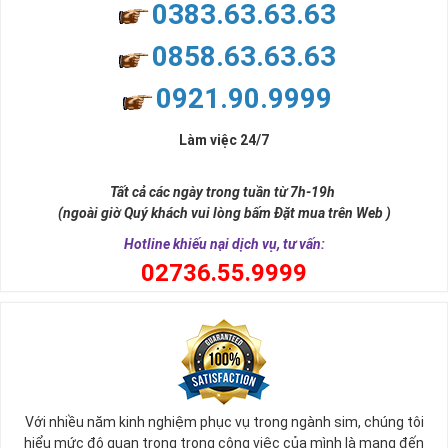
0383.63.63.63
0858.63.63.63
0921.90.9999
Làm việc 24/7
Tất cả các ngày trong tuần từ 7h-19h
(ngoài giờ Quý khách vui lòng bấm Đặt mua trên Web )
Hotline khiếu nại dịch vụ, tư vấn:
0
2736.55.9999
Với nhiều năm kinh nghiệm phục vụ trong ngành sim, chúng tôi
hiểu mức độ quan trọng trong công việc của mình là mang đến