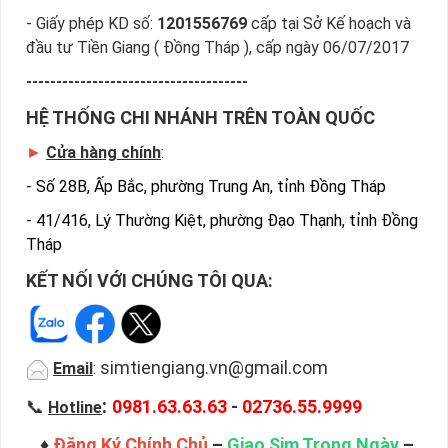
- Giấy phép KD số:
1201556769
cấp tại Sở Kế hoạch và
đầu tư Tiền Giang ( Đồng Tháp ), cấp ngày 06/07/2017
-------------------------------------
HỆ THỐNG CHI NHÁNH TRÊN TOÀN QUỐC
►
Cửa hàng chính
:
-
Số 28B, Ấp Bắc, phường Trung An, tỉnh Đồng Tháp
-
41/416, Lý Thường Kiệt, phường Đạo Thạnh, tỉnh Đồng
Tháp
KẾT NỐI VỚI CHÚNG TÔI QUA:
simtiengiang.vn@gmail.com
Email
:
:
📞
0981.63.63.63
-
02736.55.9999
Hotline
♦
Đăng Ký Chính Chủ
–
Giao Sim Trong Ngày
–