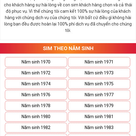
cho khách hàng sự hài lòng về con sim khách hàng chọn và cả thái
độ phục vụ. Vì thế chúng tôi cam kết 100% sự hài lòng của khách
hàng với chúng dịch vụ của chúng tôi. Với bất cứ điều gì không hài
lòng bạn đều được hoàn lại 100% phí dịch vụ đã chuyển cho chúng
tôi.
SIM THEO NĂM SINH
Năm sinh 1970
Năm sinh 1971
Năm sinh 1972
Năm sinh 1973
Năm sinh 1974
Năm sinh 1975
Năm sinh 1976
Năm sinh 1977
Năm sinh 1978
Năm sinh 1979
Năm sinh 1980
Năm sinh 1981
Năm sinh 1982
Năm sinh 1983