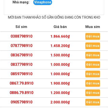
Nhà mạng:
Vinaphone
MỜI BẠN THAM KHẢO SỐ GẦN GIỐNG ĐANG CÒN TRONG KHO
Số sim
Giá bán
Mua sim
0388798910
1.866.660₫
Đặt mua
0787798910
1.458.200₫
Đặt mua
0836798910
1.500.000₫
Đặt mua
0837798910
1.000.000₫
Đặt mua
0859798910
1.000.000₫
Đặt mua
0867.79.8910
1.900.000₫
Đặt mua
0886.79.8910
1.200.000₫
Đặt mua
0905798910
2.000.000₫
Đặt mua