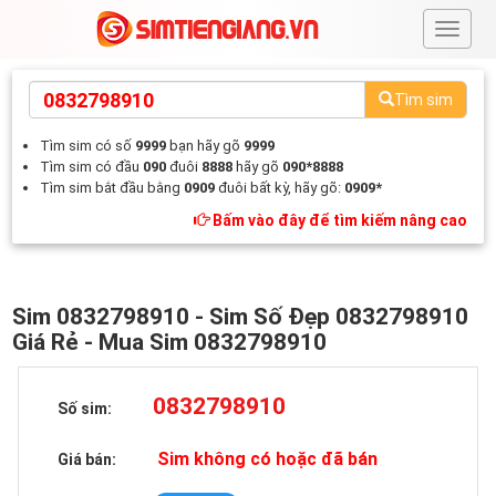
#
Tìm sim
Tìm sim có số
9999
bạn hãy gõ
9999
Tìm sim có đầu
090
đuôi
8888
hãy gõ
090*8888
Tìm sim bắt đầu bằng
0909
đuôi bất kỳ, hãy gõ:
0909*
Bấm vào đây để tìm kiếm nâng cao
Sim 0832798910 - Sim Số Đẹp 0832798910
Giá Rẻ - Mua Sim 0832798910
0832798910
Số sim:
Sim không có hoặc đã bán
Giá bán: