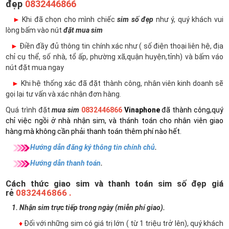
đẹp
0832446866
►
Khi đã chọn cho mình chiếc
sim số đẹp
như ý, quý khách vui
lòng bấm vào nút
đặt mua sim
►
Điền đầy đủ thông tin chính xác như ( số điện thoại liên hệ, địa
chỉ cụ thể, số nhà, tổ ấp, phường xã,quận huyện,tỉnh) và bấm váo
nút đặt mua ngay
►
Khi hệ thống xác đã đặt thành công, nhân viên kinh doanh sẽ
gọi lại tư vấn và xác nhận đơn hàng.
Quá trình đặt
mua sim
0832446866
Vinaphone
đã thành công,quý
chỉ việc ngồi ở nhà nhận sim, và thánh toán cho nhân viên giao
hàng mà không cần phải thanh toán thêm phí nào hết.
Hướng dẫn đăng ký thông tin chính chủ
.
Hướng dẫn thanh toán
.
Cách thức giao sim và thanh toán sim số đẹp giá
rẻ
0832446866 .
1. Nhận sim trực tiếp trong ngày (miễn phí giao).
♦
Đối với những sim có giá trị lớn ( từ 1 triệu trở lên), quý khách