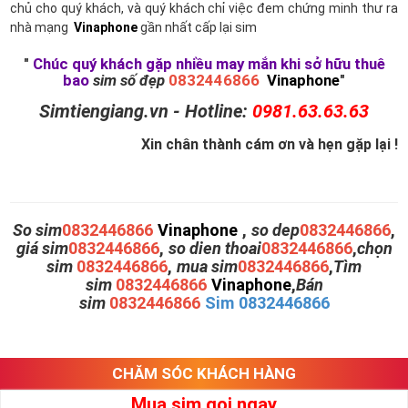
chủ cho quý khách, và quý khách chỉ việc đem chứng minh thư ra
nhà mạng
Vinaphone
gần nhất cấp lại sim
"
Chúc quý khách gặp nhiều may mắn khi sở hữu thuê
bao
sim số đẹp
0832446866
Vinaphone
"
Simtiengiang.vn - Hotline:
0981.63.63.63
Xin chân thành cám ơn và hẹn gặp lại !
So sim
0832446866
Vinaphone
,
so dep
0832446866
,
giá sim
0832446866
,
so dien thoai
0832446866
,
chọn
sim
0832446866
,
mua sim
0832446866
,
Tìm
sim
0832446866
Vinaphone
,
Bán
sim
0832446866
Sim 0832446866
CHĂM SÓC KHÁCH HÀNG
Mua sim gọi ngay