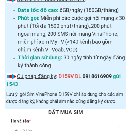
Data tốc độ cao:
6GB/ngày (180GB/tháng)
Phút gọi:
Miễn phí các cuộc gọi nội mạng ≤ 30
phút (Tối đa 1500 phút/tháng),.200 phút
ngoại mạng, 200 SMS nội mạng VinaPhone,
miễn phí xem MyTV (>140 kênh bao gồm
chùm kênh VTVcab, VOD)
Thời gian sử dụng:
30 ngày tính từ ngày đăng
ký thành công
Cú pháp đăng ký
:
D159V DL
0918616909
gửi
1543
Lưu ý: gói Sim VinaPhone D159V chỉ áp dụng cho các sim
được đăng ký, không phải sim nào cũng đăng ký được.
ĐẶT MUA SIM
Họ và tên
*