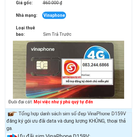
Giá gốc:
860.000 ₫
Nhà mạng:
Vinaphone
Loại thuê
bao:
Sim Trả Trước
Đuôi đại cát:
Mọi việc như ý phú quý tự đến
Tổng hợp danh sách sim số đẹp VinaPhone D159V
đăng ký gói ưu đãi data và dung lượng KHỦNG, thoại thả
ga.
Ưu đãi sim VinaPhone D159V
: