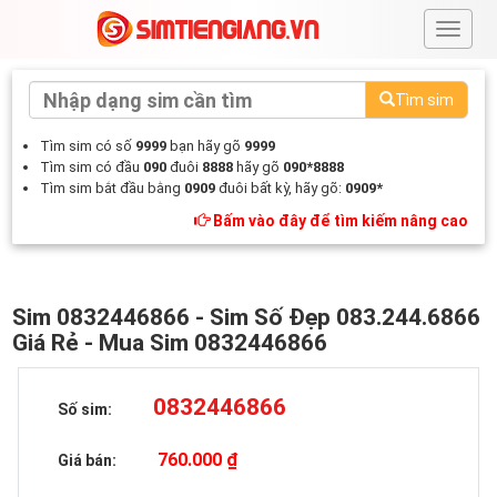
#
Tìm sim
Tìm sim có số
9999
bạn hãy gõ
9999
Tìm sim có đầu
090
đuôi
8888
hãy gõ
090*8888
Tìm sim bắt đầu bằng
0909
đuôi bất kỳ, hãy gõ:
0909*
Bấm vào đây để tìm kiếm nâng cao
Sim 0832446866 - Sim Số Đẹp 083.244.6866
Giá Rẻ - Mua Sim 0832446866
0832446866
Số sim:
760.000 ₫
Giá bán: