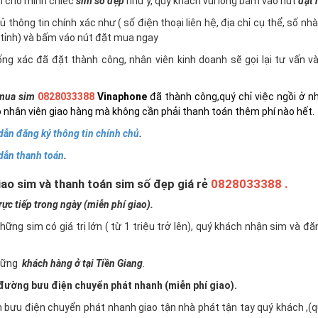
n cho mình chiếc
sim số đẹp
như ý, quý khách vui lòng bấm vào nút
đặt
 thông tin chính xác như ( số điện thoại liên hệ, địa chỉ cụ thể, số nh
tỉnh) và bấm váo nút đặt mua ngay
ng xác đã đặt thành công, nhân viên kinh doanh sẽ gọi lại tư vấn 
mua sim
0828033388
Vinaphone
đã thành công,quý chỉ việc ngồi ở n
 nhân viên giao hàng mà không cần phải thanh toán thêm phí nào hết.
ẫn đăng ký thông tin chính chủ
.
dẫn thanh toán
.
ao sim và thanh toán sim số đẹp giá rẻ
0828033388 .
c tiếp trong ngày (miễn phí giao).
những sim có giá trị lớn ( từ 1 triệu trở lên), quý khách nhận sim và đ
những
khách hàng ở tại Tiền Giang
.
ường bưu điện chuyển phát nhanh (miễn phí giao).
n bưu điện chuyển phát nhanh giao tận nhà phát tận tay quý khách ,