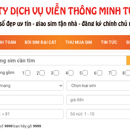
NH TOÁN
BÓI SIM ĐẠI CÁT
THU MUA SIM
TIN TỨC
S
ông gồm:
1
2
3
4
5
6
7
8
 số
9999
bạn hãy gõ
9999