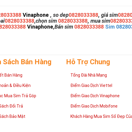
28033388
Vinaphone
,
so dep
0828033388
,
giá sim
0828
oai
0828033388
,
chọn sim
0828033388
,
mua sim
0828033
828033388
Vinaphone
,
Bán sim
0828033388
Sim 08280
h Sách Bán Hàng
Hỗ Trợ Chung
ết Bán Hàng
Tổng Đài Nhà Mạng
hoản & Điều Kiện
Điểm Giao Dịch Viettel
ục Mua Sim Trả Góp
Điểm Giao Dịch Vinaphone
Sách Đổi Trả
Điểm Giao Dịch Mobifone
Sách Bảo Mật
Khách Hàng Mua Sim Số Đẹp Của