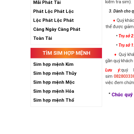
kiểm tra sim).
Mãi Phát Tài
Phát Lộc Phát Lộc
3. Dành cho q
Lộc Phát Lộc Phát
♦
Quý khác
thể được giảm 
Càng Ngày Càng Phát
•
Trụ sở 2
Toàn Tài
•
Trụ sở 1
TÌM SIM HỢP MỆNH
♦
Quý khác
gần quý khách 
Sim hợp mệnh Kim
Lưu ý:
quý 
Sim hợp mệnh Thủy
sim
08280333
Sim hợp mệnh Mộc
việc đem chứn
Sim hợp mệnh Hỏa
"
Chúc quý 
Sim hợp mệnh Thổ