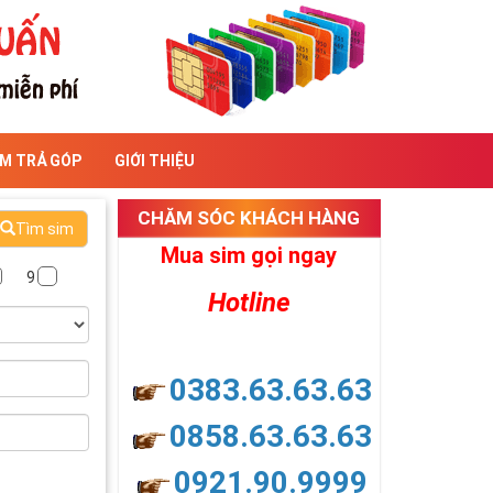
IM TRẢ GÓP
GIỚI THIỆU
CHĂM SÓC KHÁCH HÀNG
Tìm sim
Mua sim gọi ngay
9
Hotline
0383.63.63.63
0858.63.63.63
0921.90.9999