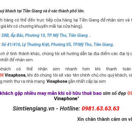
uý khách tại Tiền Giang và ở các thành phố lớn.
h hàng có thể đến trực tiếp cửa hàng tại Tiền Giang để nhận sim và 
giá khi có chương khuyến mãi tại cửa hàng)
.
:
28B, Ấp Bắc, Phường 10, TP. Mỹ Tho, Tiền Giang
.
:
Số 41/416, Lý Thường Kiệt, Phường 05, TP.Mỹ Tho, Tiền Giang
.
h ở tỉnh thành khác, chúng tôi sẽ hướng dẫn lại địa điểm các đại lý 
nhất để nhận sim.
khách có thể nhận sim nhanh hơn khi thanh toán 
88
Vinaphone
,
khi đó chúng tôi sẽ vào tên chính chủ cho quý khách, v
g minh thư ra nhà mạng
Vinaphone
gần nhất cấp lại sim
khách gặp nhiều may mắn khi sở hữu thuê bao
sim số đẹp
0
Vinaphone
"
Simtiengiang.vn - Hotline:
0981.63.63.63
Xin chân thành cám ơn và 