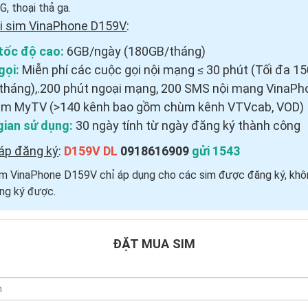
, thoại thả ga.
i sim VinaPhone D159V
:
tốc độ cao:
6GB/ngày (180GB/tháng)
gọi:
Miễn phí các cuộc gọi nội mạng ≤ 30 phút (Tối đa 1
tháng),.200 phút ngoại mạng, 200 SMS nội mạng VinaPh
em MyTV (>140 kênh bao gồm chùm kênh VTVcab, VOD)
gian sử dụng:
30 ngày tính từ ngày đăng ký thành công
áp đăng ký
:
D159V DL
0918616909
gửi 1543
Sim VinaPhone D159V chỉ áp dụng cho các sim được đăng ký, khô
ng ký được.
ĐẶT MUA SIM