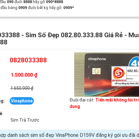
 đầu
090
đuôi
8888
hãy gõ
090*8888
t đầu bằng
0909
đuôi bất kỳ, hãy gõ:
0909*
33388 - Sim Số Đẹp 082.80.333.88 Giá Rẻ - Mu
388
0828033388
1.500.000 ₫
:
1.650.000 ₫
Đuôi đại cát:
Tiến mãi không lùi tr
g:
Vinaphone
dung
uê
Sim Trả Trước
ợp danh sách sim số đẹp VinaPhone D159V đăng ký gói ưu đãi d