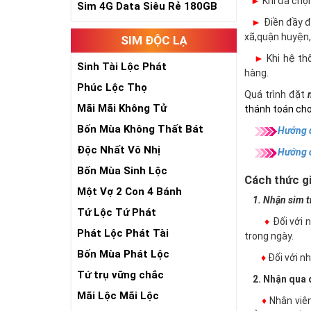
►
Khi đã chọ
Sim 4G Data Siêu Rẻ 180GB
►
Điền đầy đủ
xã,quận huyện,
SIM ĐỘC LẠ
►
Khi hệ thố
Sinh Tài Lộc Phát
hàng.
Phúc Lộc Thọ
Quá trình đặt
Mãi Mãi Không Tử
thánh toán cho
Bốn Mùa Không Thất Bát
Hướng d
Độc Nhất Vô Nhị
Hướng 
Bốn Mùa Sinh Lộc
Cách thức gi
Một Vợ 2 Con 4 Bánh
1. Nhận sim trự
Tứ Lộc Tứ Phát
♦
Đối với 
Phát Lộc Phát Tài
trong ngày.
Bốn Mùa Phát Lộc
♦
Đối với 
Tứ trụ vững chắc
2. Nhận qua đ
Mãi Lộc Mãi Lộc
♦
Nhân viê