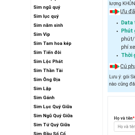
lượng KHỦNG
Sim ngũ quý
Ưu đã
Sim lục quý
Data 
Sim năm sinh
Phút 
Sim Vip
phút/
Sim Tam hoa kép
phí x
Sim Tiến đôi
Thời 
Sim Lộc Phát
Cú ph
Sim Thần Tài
Lưu ý: gói 
Sim Ông Địa
nào cũng đă
Sim Lặp
Sim Gánh
Sim Lục Quý Giữa
Sim Ngũ Quý Giữa
Họ và tên
*
Sim Tứ Quý Giữa
Sim Đầu Số Cổ