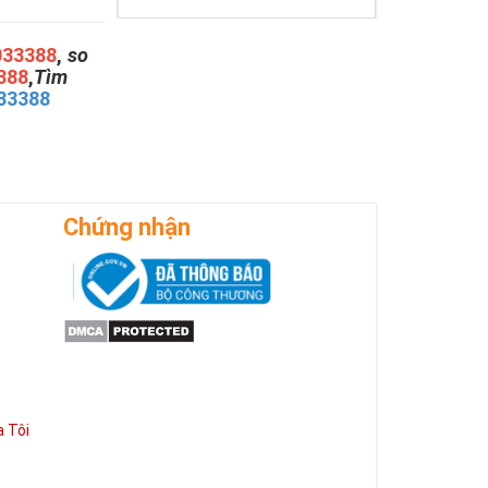
033388
,
so
388
,
Tìm
33388
Chứng nhận
 Tôi