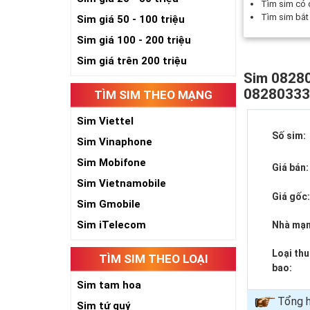
Tìm sim có
Tìm sim bắ
Sim giá 50 - 100 triệu
Sim giá 100 - 200 triệu
Sim giá trên 200 triệu
Sim 08280
0828033
TÌM SIM THEO MẠNG
Sim Viettel
Số sim:
Sim Vinaphone
Sim Mobifone
Giá bán:
Sim Vietnamobile
Giá gốc
Sim Gmobile
Sim iTelecom
Nhà mạn
Loại th
TÌM SIM THEO LOẠI
bao:
Sim tam hoa
Tổng h
Sim tứ quý