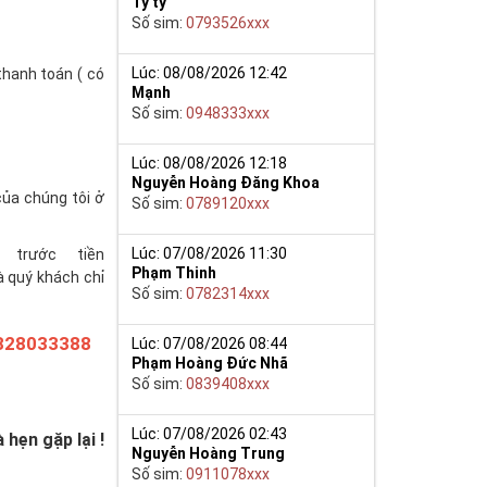
Tý ty
Số sim:
0793526xxx
Lúc: 08/08/2026 12:42
thanh toán ( có
Mạnh
Số sim:
0948333xxx
Lúc: 08/08/2026 12:18
Nguyễn Hoàng Đăng Khoa
của chúng tôi ở
Số sim:
0789120xxx
Lúc: 07/08/2026 11:30
trước tiền
Phạm Thinh
à quý khách chỉ
Số sim:
0782314xxx
828033388
Lúc: 07/08/2026 08:44
Phạm Hoàng Đức Nhã
Số sim:
0839408xxx
Lúc: 07/08/2026 02:43
hẹn gặp lại !
Nguyễn Hoàng Trung
Số sim:
0911078xxx