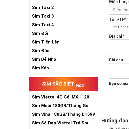
Điện thoại
Sim Taxi 2
Sim Taxi 3
Tỉnh/TP
*
Sim Taxi 4
Sim Đối
Địa chỉ
*
Sim Tiến Lên
Sim Đảo
Sim Dễ Nhớ
Ghi chú
Sim Kép
SIM ĐẶC BIỆT
Bạn có mã
Sim Viettel 4G Gói MXH120
Siêu Rẻ
Sim Mobi 180GB/Tháng Gói
TK159
Sim Vina 180GB/Tháng D159V
Hướng đẫn
Sim Số Đẹp Viettel Trả Sau