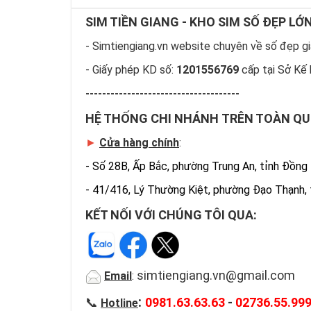
SIM TIỀN GIANG - KHO SIM SỐ ĐẸP LỚ
- Simtiengiang.vn website chuyên về số đẹp giá
- Giấy phép KD số:
1201556769
cấp tại Sở Kế 
-------------------------------------
HỆ THỐNG CHI NHÁNH TRÊN TOÀN Q
►
Cửa hàng chính
:
-
Số 28B, Ấp Bắc, phường Trung An, tỉnh Đồng
-
41/416, Lý Thường Kiệt, phường Đạo Thạnh,
KẾT NỐI VỚI CHÚNG TÔI QUA:
simtiengiang.vn@gmail.com
Email
:
:
📞
0981.63.63.63
-
02736.55.99
Hotline