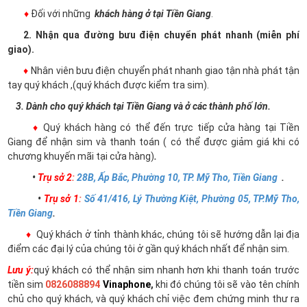
♦
Đối với những
khách hàng ở tại Tiền Giang
.
2. Nhận qua đường bưu điện chuyển phát nhanh (miễn phí
giao).
♦
Nhân viên bưu điện chuyển phát nhanh giao tận nhà phát tận
tay quý khách ,(quý khách được kiểm tra sim).
3. Dành cho quý khách tại Tiền Giang và ở các thành phố lớn.
♦
Quý khách hàng có thể đến trực tiếp cửa hàng tại Tiền
Giang để nhận sim và thanh toán ( có thể được giảm giá khi có
chương khuyến mãi tại cửa hàng)
.
•
Trụ sở 2
:
28B, Ấp Bắc, Phường 10, TP. Mỹ Tho, Tiền Giang
.
•
Trụ sở 1
:
Số 41/416, Lý Thường Kiệt, Phường 05, TP.Mỹ Tho,
Tiền Giang
.
♦
Quý khách ở tỉnh thành khác, chúng tôi sẽ hướng dẫn lại địa
điểm các đại lý của chúng tôi ở gần quý khách nhất để nhận sim.
Lưu ý:
quý khách có thể nhận sim nhanh hơn khi thanh toán trước
tiền sim
0826088894
Vinaphone
,
khi đó chúng tôi sẽ vào tên chính
chủ cho quý khách, và quý khách chỉ việc đem chứng minh thư ra