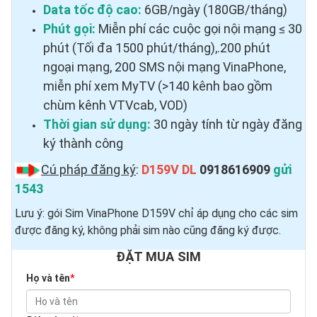
Data tốc độ cao:
6GB/ngày (180GB/tháng)
Phút gọi:
Miễn phí các cuộc gọi nội mạng ≤ 30
phút (Tối đa 1500 phút/tháng),.200 phút
ngoại mạng, 200 SMS nội mạng VinaPhone,
miễn phí xem MyTV (>140 kênh bao gồm
chùm kênh VTVcab, VOD)
Thời gian sử dụng:
30 ngày tính từ ngày đăng
ký thành công
Cú pháp đăng ký
:
D159V DL
0918616909
gửi
1543
Lưu ý: gói Sim VinaPhone D159V chỉ áp dụng cho các sim
được đăng ký, không phải sim nào cũng đăng ký được.
ĐẶT MUA SIM
Họ và tên
*