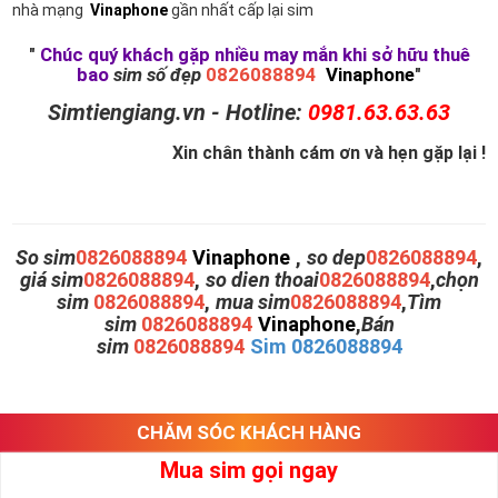
nhà mạng
Vinaphone
gần nhất cấp lại sim
"
Chúc quý khách gặp nhiều may mắn khi sở hữu thuê
bao
sim số đẹp
0826088894
Vinaphone
"
Simtiengiang.vn - Hotline:
0981.63.63.63
Xin chân thành cám ơn và hẹn gặp lại !
So sim
0826088894
Vinaphone
,
so dep
0826088894
,
giá sim
0826088894
,
so dien thoai
0826088894
,
chọn
sim
0826088894
,
mua sim
0826088894
,
Tìm
sim
0826088894
Vinaphone
,
Bán
sim
0826088894
Sim 0826088894
CHĂM SÓC KHÁCH HÀNG
Mua sim gọi ngay