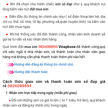
►
Khi đã chọn cho mình chiếc
sim số đẹp
như ý, quý khách vui
lòng bấm vào nút
đặt mua sim
►
Điền đầy đủ thông tin chính xác như ( số điện thoại liên hệ, địa
chỉ cụ thể, số nhà, tổ ấp, phường xã,quận huyện,tỉnh) và bấm váo
nút đặt mua ngay
►
Khi hệ thống xác đã đặt thành công, nhân viên kinh doanh sẽ
gọi lại tư vấn và xác nhận đơn hàng.
Quá trình đặt
mua sim
0826088894
Vinaphone
đã thành công,quý
chỉ việc ngồi ở nhà nhận sim, và thánh toán cho nhân viên giao
hàng mà không cần phải thanh toán thêm phí nào hết.
Hướng dẫn đăng ký thông tin chính chủ
.
Hướng dẫn thanh toán
.
Cách thức giao sim và thanh toán sim số đẹp giá
rẻ
0826088894 .
1. Nhận sim trực tiếp trong ngày (miễn phí giao).
♦
Đối với những sim có giá trị lớn ( từ 1 triệu trở lên), quý khách
nhận sim và đăng ký chính chủ trong ngày.