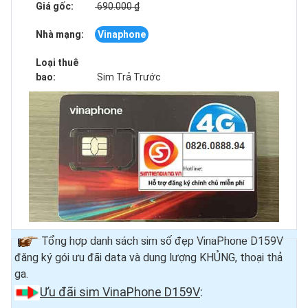
Giá gốc:
690.000 ₫
Nhà mạng:
Vinaphone
Loại thuê
bao:
Sim Trả Trước
Tổng hợp danh sách sim số đẹp VinaPhone D159V
đăng ký gói ưu đãi data và dung lượng KHỦNG, thoại thả
ga.
Ưu đãi sim VinaPhone D159V
: