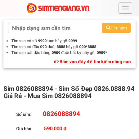
#
Tìm sim
Tìm sim có số
9999
bạn hãy gõ
9999
Tìm sim có đầu
090
đuôi
8888
hãy gõ
090*8888
Tìm sim bắt đầu bằng
0909
đuôi bất kỳ, hãy gõ:
0909*
Bấm vào đây để tìm kiếm nâng cao
Sim 0826088894 - Sim Số Đẹp 0826.0888.94
Giá Rẻ - Mua Sim 0826088894
0826088894
Số sim:
590.000 ₫
Giá bán: