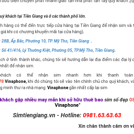
n bưu điện chuyển phát nhanh giao tận nhà phát tận tay quý khách ,
uý khách tại Tiền Giang và ở các thành phố lớn.
h hàng có thể đến trực tiếp cửa hàng tại Tiền Giang để nhận sim và 
giá khi có chương khuyến mãi tại cửa hàng)
.
:
28B, Ấp Bắc, Phường 10, TP. Mỹ Tho, Tiền Giang
.
:
Số 41/416, Lý Thường Kiệt, Phường 05, TP.Mỹ Tho, Tiền Giang
.
h ở tỉnh thành khác, chúng tôi sẽ hướng dẫn lại địa điểm các đại lý 
nhất để nhận sim.
khách có thể nhận sim nhanh hơn khi thanh toán 
78
Vinaphone
,
khi đó chúng tôi sẽ vào tên chính chủ cho quý khách, v
g minh thư ra nhà mạng
Vinaphone
gần nhất cấp lại sim
khách gặp nhiều may mắn khi sở hữu thuê bao
sim số đẹp
0
Vinaphone
"
Simtiengiang.vn - Hotline:
0981.63.63.63
Xin chân thành cám ơn và 