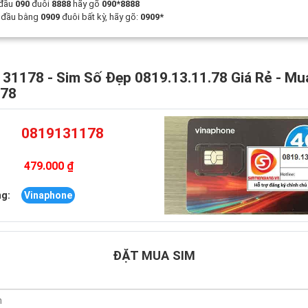
 đầu
090
đuôi
8888
hãy gõ
090*8888
t đầu bằng
0909
đuôi bất kỳ, hãy gõ:
0909*
31178 - Sim Số Đẹp 0819.13.11.78 Giá Rẻ - Mu
178
0819131178
479.000 ₫
g:
Vinaphone
ĐẶT MUA SIM