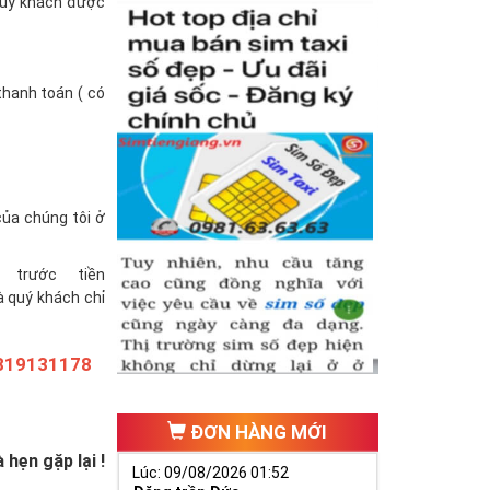
(quý khách được
thanh toán ( có
của chúng tôi ở
trước tiền
à quý khách chỉ
819131178
ĐƠN HÀNG MỚI
hẹn gặp lại !
Lúc: 09/08/2026 01:52