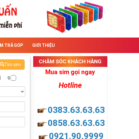
IM TRẢ GÓP
GIỚI THIỆU
CHĂM SÓC KHÁCH HÀNG
Tìm sim
Mua sim gọi ngay
9
Hotline
0383.63.63.63
0858.63.63.63
0921.90.9999