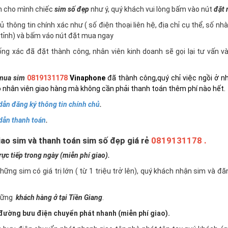
n cho mình chiếc
sim số đẹp
như ý, quý khách vui lòng bấm vào nút
đặt
 thông tin chính xác như ( số điện thoại liên hệ, địa chỉ cụ thể, số nh
tỉnh) và bấm váo nút đặt mua ngay
ng xác đã đặt thành công, nhân viên kinh doanh sẽ gọi lại tư vấn 
mua sim
0819131178
Vinaphone
đã thành công,quý chỉ việc ngồi ở n
 nhân viên giao hàng mà không cần phải thanh toán thêm phí nào hết.
ẫn đăng ký thông tin chính chủ
.
dẫn thanh toán
.
ao sim và thanh toán sim số đẹp giá rẻ
0819131178 .
c tiếp trong ngày (miễn phí giao).
những sim có giá trị lớn ( từ 1 triệu trở lên), quý khách nhận sim và đ
những
khách hàng ở tại Tiền Giang
.
ường bưu điện chuyển phát nhanh (miễn phí giao).