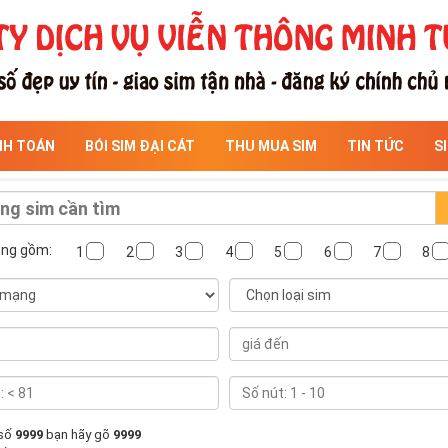
NH TOÁN
BÓI SIM ĐẠI CÁT
THU MUA SIM
TIN TỨC
S
ông gồm:
1
2
3
4
5
6
7
8
 số
9999
bạn hãy gõ
9999