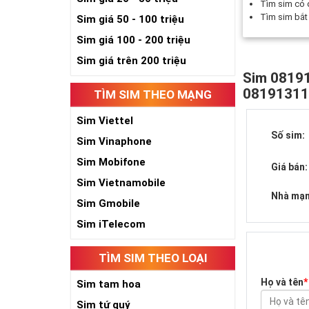
Tìm sim có
Tìm sim bắ
Sim giá 50 - 100 triệu
Sim giá 100 - 200 triệu
Sim giá trên 200 triệu
Sim 08191
0819131
TÌM SIM THEO MẠNG
Sim Viettel
Số sim:
Sim Vinaphone
Sim Mobifone
Giá bán:
Sim Vietnamobile
Nhà mạn
Sim Gmobile
Sim iTelecom
TÌM SIM THEO LOẠI
Họ và tên
*
Sim tam hoa
Sim tứ quý