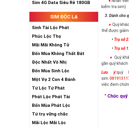
♦
Nhân viê
Sim 4G Data Siêu Rẻ 180GB
kiểm tra sim).
3. Dành cho q
SIM ĐỘC LẠ
♦
Quý khác
Sinh Tài Lộc Phát
thể được giảm 
Phúc Lộc Thọ
•
Trụ sở 2
Mãi Mãi Không Tử
•
Trụ sở 1
Bốn Mùa Không Thất Bát
♦
Quý khác
Độc Nhất Vô Nhị
gần quý khách 
Bốn Mùa Sinh Lộc
Lưu ý:
quý 
sim
08191311
Một Vợ 2 Con 4 Bánh
việc đem chứn
Tứ Lộc Tứ Phát
"
Chúc quý 
Phát Lộc Phát Tài
Bốn Mùa Phát Lộc
Tứ trụ vững chắc
Mãi Lộc Mãi Lộc