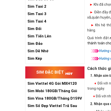
►
Khi đã chọ
Sim Taxi 2
►
Điền đầy đủ
Sim Taxi 3
xã,quận huyện,
Sim Taxi 4
►
Khi hệ thố
Sim Đối
hàng.
Sim Tiến Lên
Quá trình đặt
thánh toán cho
Sim Đảo
Hướng d
Sim Dễ Nhớ
Sim Kép
Hướng 
Cách thức gi
SIM ĐẶC BIỆT
1. Nhận sim trự
♦
Đối với 
Sim Viettel 4G Gói MXH120
trong ngày.
Siêu Rẻ
Sim Mobi 180GB/Tháng Gói
♦
Đối với 
TK159
Sim Vina 180GB/Tháng D159V
2. Nhận qua đ
Sim Số Đẹp Viettel Trả Sau