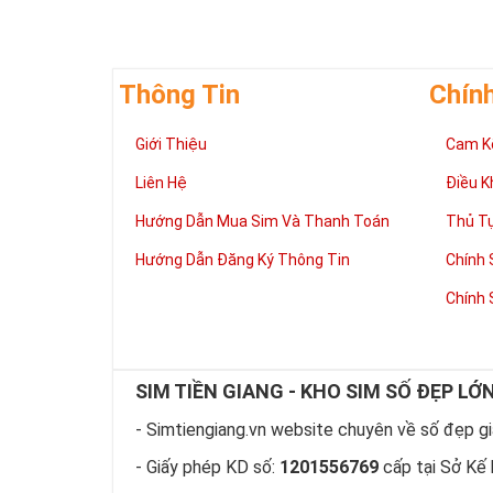
Thông Tin
Chín
Giới Thiệu
Cam K
Liên Hệ
Điều K
Hướng Dẫn Mua Sim Và Thanh Toán
Thủ T
Hướng Dẫn Đăng Ký Thông Tin
Chính 
Chính 
SIM TIỀN GIANG - KHO SIM SỐ ĐẸP LỚ
- Simtiengiang.vn website chuyên về số đẹp giá
- Giấy phép KD số:
1201556769
cấp tại Sở Kế 