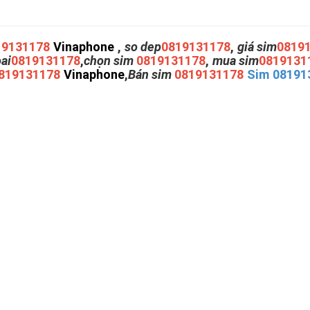
19131178
Vinaphone
,
so dep
0819131178
,
giá sim
0819
oai
0819131178
,
chọn sim
0819131178
,
mua sim
0819131
819131178
Vinaphone
,
Bán sim
0819131178
Sim 08191