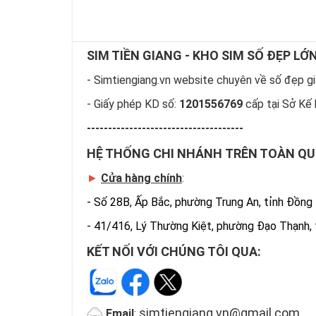
SIM TIỀN GIANG - KHO SIM SỐ ĐẸP LỚ
- Simtiengiang.vn website chuyên về số đẹp giá
- Giấy phép KD số:
1201556769
cấp tại Sở Kế 
-------------------------------------
HỆ THỐNG CHI NHÁNH TRÊN TOÀN Q
►
Cửa hàng chính
:
-
Số 28B, Ấp Bắc, phường Trung An, tỉnh Đồng
-
41/416, Lý Thường Kiệt, phường Đạo Thạnh,
KẾT NỐI VỚI CHÚNG TÔI QUA:
simtiengiang.vn@gmail.com
Email
: