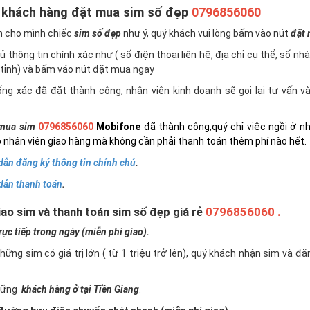
 khách hàng đặt mua sim số đẹp
0796856060
n cho mình chiếc
sim số đẹp
như ý, quý khách vui lòng bấm vào nút
đặt
 thông tin chính xác như ( số điện thoại liên hệ, địa chỉ cụ thể, số nh
tỉnh) và bấm váo nút đặt mua ngay
ng xác đã đặt thành công, nhân viên kinh doanh sẽ gọi lại tư vấn 
mua sim
0796856060
Mobifone
đã thành công,quý chỉ việc ngồi ở n
 nhân viên giao hàng mà không cần phải thanh toán thêm phí nào hết.
ẫn đăng ký thông tin chính chủ
.
dẫn thanh toán
.
ao sim và thanh toán sim số đẹp giá rẻ
0796856060 .
c tiếp trong ngày (miễn phí giao).
những sim có giá trị lớn ( từ 1 triệu trở lên), quý khách nhận sim và đ
những
khách hàng ở tại Tiền Giang
.