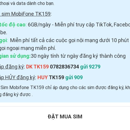
thoại và data dành cho bạn.
i sim MobiFone TK159
:
tốc độ cao
:
6GB/ngày - Miễn phí truy cập TikTok, Faceb
be.
gọi
:
Miễn phí tất cả các cuộc gọi nội mạng dưới 10 phút
gọi ngoại mạng miễn phí.
gian sử dụng:
30 ngày tính từ ngày đăng ký thành công
áp đăng ký
:
DK TK159
0782836734
gửi 9279
áp HỦY đăng ký
:
HUY
TK159
gửi 909
i Sim Mobifone TK159 chỉ áp dụng cho các sim được đăng ký, kh
 đăng ký được ​.
ĐẶT MUA SIM