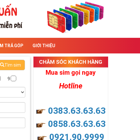
IM TRẢ GÓP
GIỚI THIỆU
CHĂM SÓC KHÁCH HÀNG
Tìm sim
Mua sim gọi ngay
9
Hotline
0383.63.63.63
0858.63.63.63
0921.90.9999