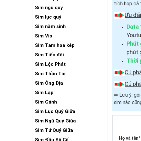
tích hợp cả 
Sim ngũ quý
Ưu đã
Sim lục quý
Data 
Sim năm sinh
Youtu
Sim Vip
Phút 
Sim Tam hoa kép
phút 
Sim Tiến đôi
Thời 
Sim Lộc Phát
Cú ph
Sim Thần Tài
Sim Ông Địa
Cú ph
Sim Lặp
⇒ Lưu ý: gó
Sim Gánh
sim nào cũng
Sim Lục Quý Giữa
Sim Ngũ Quý Giữa
Sim Tứ Quý Giữa
Họ và tên
*
Sim Đầu Số Cổ