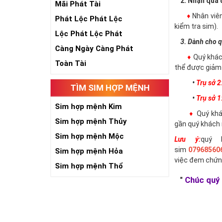
2. Nhận qua đ
Mãi Phát Tài
♦
Nhân viê
Phát Lộc Phát Lộc
kiểm tra sim).
Lộc Phát Lộc Phát
3. Dành cho q
Càng Ngày Càng Phát
♦
Quý khác
Toàn Tài
thể được giảm 
•
Trụ sở 2
TÌM SIM HỢP MỆNH
•
Trụ sở 1
Sim hợp mệnh Kim
♦
Quý khác
Sim hợp mệnh Thủy
gần quý khách 
Sim hợp mệnh Mộc
Lưu ý:
quý 
sim
07968560
Sim hợp mệnh Hỏa
việc đem chứn
Sim hợp mệnh Thổ
"
Chúc quý 