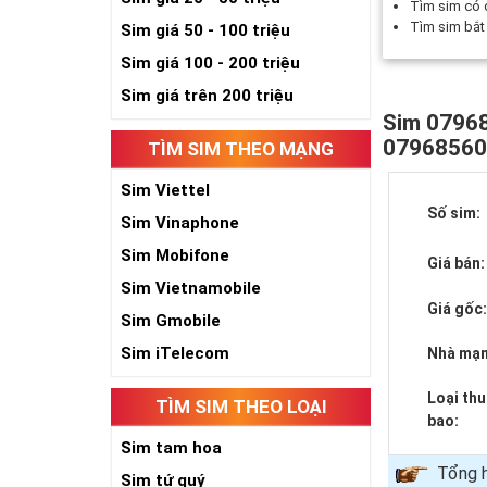
Tìm sim có
Tìm sim bắ
Sim giá 50 - 100 triệu
Sim giá 100 - 200 triệu
Sim giá trên 200 triệu
Sim 07968
0796856
TÌM SIM THEO MẠNG
Sim Viettel
Số sim:
Sim Vinaphone
Sim Mobifone
Giá bán:
Sim Vietnamobile
Giá gốc
Sim Gmobile
Sim iTelecom
Nhà mạn
Loại th
TÌM SIM THEO LOẠI
bao:
Sim tam hoa
Tổng 
Sim tứ quý