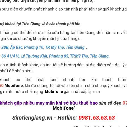
ường bưu điện chuyển phát nhanh (miễn phí giao).
n bưu điện chuyển phát nhanh giao tận nhà phát tận tay quý khách ,
uý khách tại Tiền Giang và ở các thành phố lớn.
h hàng có thể đến trực tiếp cửa hàng tại Tiền Giang để nhận sim và 
giá khi có chương khuyến mãi tại cửa hàng)
.
:
28B, Ấp Bắc, Phường 10, TP. Mỹ Tho, Tiền Giang
.
:
Số 41/416, Lý Thường Kiệt, Phường 05, TP.Mỹ Tho, Tiền Giang
.
h ở tỉnh thành khác, chúng tôi sẽ hướng dẫn lại địa điểm các đại lý 
nhất để nhận sim.
khách có thể nhận sim nhanh hơn khi thanh toán 
60
Mobifone
,
khi đó chúng tôi sẽ vào tên chính chủ cho quý khách, v
g minh thư ra nhà mạng
Mobifone
gần nhất cấp lại sim
khách gặp nhiều may mắn khi sở hữu thuê bao
sim số đẹp
0
Mobifone
"
Simtiengiang.vn - Hotline:
0981.63.63.63