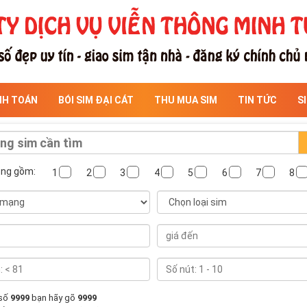
NH TOÁN
BÓI SIM ĐẠI CÁT
THU MUA SIM
TIN TỨC
S
ông gồm:
1
2
3
4
5
6
7
8
 số
9999
bạn hãy gõ
9999