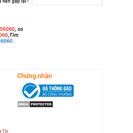
hẹn gặp lại !
56060
,
so
060
,
Tìm
56060
Chứng nhận
 Tôi