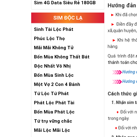
Sim 4G Data Siêu Rẻ 180GB
Hướng đẫn
►
Khi đã chọ
SIM ĐỘC LẠ
►
Điền đầy đủ
Sinh Tài Lộc Phát
xã,quận huyện,
Phúc Lộc Thọ
►
Khi hệ thố
hàng.
Mãi Mãi Không Tử
Quá trình đặt
Bốn Mùa Không Thất Bát
thánh toán cho
Độc Nhất Vô Nhị
Hướng d
Bốn Mùa Sinh Lộc
Hướng 
Một Vợ 2 Con 4 Bánh
Cách thức gi
Tứ Lộc Tứ Phát
Phát Lộc Phát Tài
1. Nhận sim trự
Bốn Mùa Phát Lộc
♦
Đối với 
trong ngày.
Tứ trụ vững chắc
♦
Đối với 
Mãi Lộc Mãi Lộc