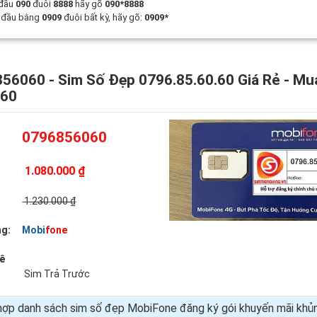
 đầu
090
đuôi
8888
hãy gõ
090*8888
t đầu bằng
0909
đuôi bất kỳ, hãy gõ:
0909*
56060 - Sim Số Đẹp 0796.85.60.60 Giá Rẻ - Mu
060
0796856060
1.080.000 ₫
:
1.230.000 ₫
g:
Mobifone
uê
Sim Trả Trước
hợp danh sách sim số đẹp MobiFone đăng ký gói khuyến mãi kh