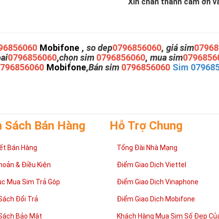
Xin chân thành cám ơn và 
96856060
Mobifone
,
so dep
0796856060
,
giá sim
07968
oai
0796856060
,
chọn sim
0796856060
,
mua sim
0796856
0796856060
Mobifone
,
Bán sim
0796856060
Sim 07968
h Sách Bán Hàng
Hỗ Trợ Chung
ết Bán Hàng
Tổng Đài Nhà Mạng
hoản & Điều Kiện
Điểm Giao Dịch Viettel
ục Mua Sim Trả Góp
Điểm Giao Dịch Vinaphone
Sách Đổi Trả
Điểm Giao Dịch Mobifone
Sách Bảo Mật
Khách Hàng Mua Sim Số Đẹp Của