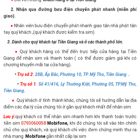
2. Nhận qua đường bưu điện chuyển phát nhanh (miễn phí
giao).
♦
Nhân viên bưu điện chuyển phát nhanh giao tận nhà phát tận
tay quý khách ,(quý khách được kiểm tra sim).
3. Dành cho quý khách tại Tiền Giang và ở các thành phố lớn.
♦
Quý khách hàng có thể đến trực tiếp cửa hàng tại Tiền
Giang để nhận sim và thanh toán ( có thể được giảm giá khi có
chương khuyến mãi tại cửa hàng)
.
•
Trụ sở 2
:
28B, Ấp Bắc, Phường 10, TP. Mỹ Tho, Tiền Giang
.
•
Trụ sở 1
:
Số 41/416, Lý Thường Kiệt, Phường 05, TP.Mỹ Tho,
Tiền Giang
.
♦
Quý khách ở tỉnh thành khác, chúng tôi sẽ hướng dẫn lại địa
điểm các đại lý của chúng tôi ở gần quý khách nhất để nhận sim.
Lưu ý:
quý khách có thể nhận sim nhanh hơn khi thanh toán trước
tiền sim
0793060058
Mobifone
,
khi đó chúng tôi sẽ vào tên chính
chủ cho quý khách, và quý khách chỉ việc đem chứng minh thư ra
nhà mạng
Mobifone
gần nhất cấp lại sim