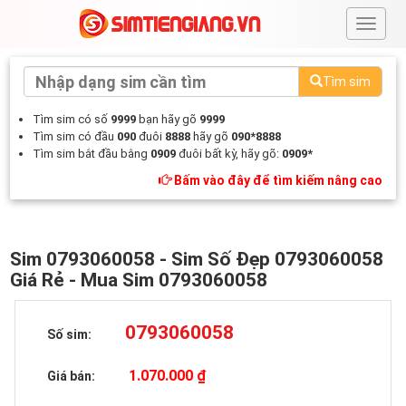
#
Tìm sim
Tìm sim có số
9999
bạn hãy gõ
9999
Tìm sim có đầu
090
đuôi
8888
hãy gõ
090*8888
Tìm sim bắt đầu bằng
0909
đuôi bất kỳ, hãy gõ:
0909*
Bấm vào đây để tìm kiếm nâng cao
Sim 0793060058 - Sim Số Đẹp 0793060058
Giá Rẻ - Mua Sim 0793060058
0793060058
Số sim:
1.070.000 ₫
Giá bán: