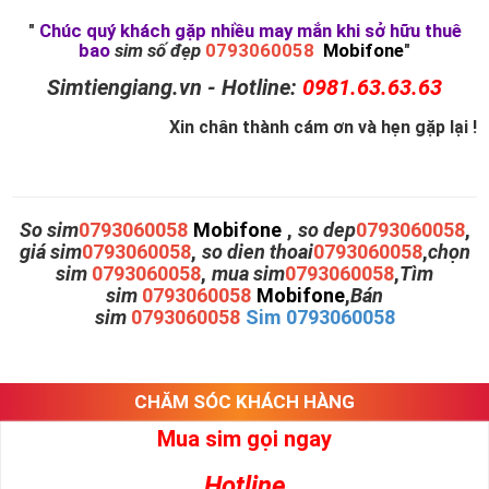
"
Chúc quý khách gặp nhiều may mắn khi sở hữu thuê
bao
sim số đẹp
0793060058
Mobifone
"
Simtiengiang.vn - Hotline:
0981.63.63.63
Xin chân thành cám ơn và hẹn gặp lại !
So sim
0793060058
Mobifone
,
so dep
0793060058
,
giá sim
0793060058
,
so dien thoai
0793060058
,
chọn
sim
0793060058
,
mua sim
0793060058
,
Tìm
sim
0793060058
Mobifone
,
Bán
sim
0793060058
Sim 0793060058
CHĂM SÓC KHÁCH HÀNG
Mua sim gọi ngay
Hotline