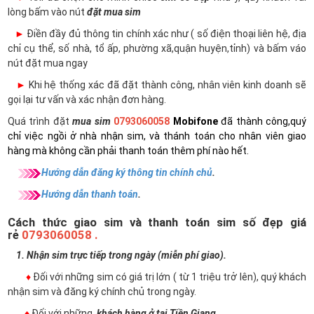
lòng bấm vào nút
đặt mua sim
►
Điền đầy đủ thông tin chính xác như ( số điện thoại liên hệ, địa
chỉ cụ thể, số nhà, tổ ấp, phường xã,quận huyện,tỉnh) và bấm váo
nút đặt mua ngay
►
Khi hệ thống xác đã đặt thành công, nhân viên kinh doanh sẽ
gọi lại tư vấn và xác nhận đơn hàng.
Quá trình đặt
mua sim
0793060058
Mobifone
đã thành công,quý
chỉ việc ngồi ở nhà nhận sim, và thánh toán cho nhân viên giao
hàng mà không cần phải thanh toán thêm phí nào hết.
Hướng dẫn đăng ký thông tin chính chủ
.
Hướng dẫn thanh toán
.
Cách thức giao sim và thanh toán sim số đẹp giá
rẻ
0793060058 .
1. Nhận sim trực tiếp trong ngày (miễn phí giao).
♦
Đối với những sim có giá trị lớn ( từ 1 triệu trở lên), quý khách
nhận sim và đăng ký chính chủ trong ngày.
♦
Đối với những
khách hàng ở tại Tiền Giang
.