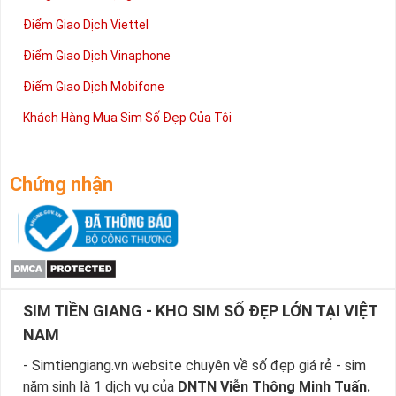
Điểm Giao Dịch Viettel
Điểm Giao Dịch Vinaphone
Điểm Giao Dịch Mobifone
Khách Hàng Mua Sim Số Đẹp Của Tôi
Chứng nhận
SIM TIỀN GIANG - KHO SIM SỐ ĐẸP LỚN TẠI VIỆT
NAM
- Simtiengiang.vn website chuyên về số đẹp giá rẻ - sim
năm sinh là 1 dịch vụ của
DNTN Viễn Thông Minh Tuấn.