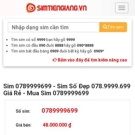
#
Tìm sim
Tìm sim có số
9999
bạn hãy gõ
9999
Tìm sim có đầu
090
đuôi
8888
hãy gõ
090*8888
Tìm sim bắt đầu bằng
0909
đuôi bất kỳ, hãy gõ:
0909*
Bấm vào đây để tìm kiếm nâng cao
Sim 0789999699 - Sim Số Đẹp 078.9999.699
Giá Rẻ - Mua Sim 0789999699
0789999699
Số sim:
48.000.000 ₫
Giá bán: