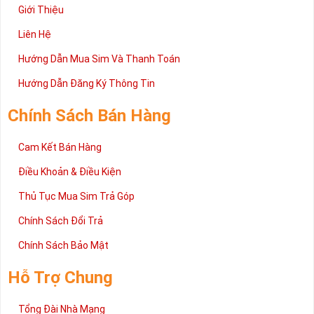
Giới Thiệu
Liên Hệ
Hướng Dẫn Mua Sim Và Thanh Toán
Hướng Dẫn Đăng Ký Thông Tin
Chính Sách Bán Hàng
Cam Kết Bán Hàng
Điều Khoản & Điều Kiện
Thủ Tục Mua Sim Trả Góp
Chính Sách Đổi Trả
Chính Sách Bảo Mật
Hỗ Trợ Chung
Tổng Đài Nhà Mạng