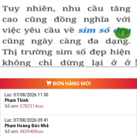
ĐƠN HÀNG MỚI
Lúc: 07/08/2026 11:30
Phạm Thinh
Số sim:
0782314xxx
Lúc: 07/08/2026 09:41
Phạm Hoàng Đức Nhã
Số sim:
0839408xxx