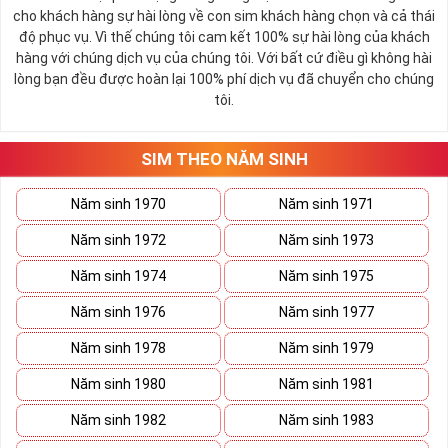
cho khách hàng sự hài lòng về con sim khách hàng chọn và cả thái
độ phục vụ. Vì thế chúng tôi cam kết 100% sự hài lòng của khách
hàng với chúng dịch vụ của chúng tôi. Với bất cứ điều gì không hài
lòng bạn đều được hoàn lại 100% phí dịch vụ đã chuyển cho chúng
tôi.
SIM THEO NĂM SINH
Năm sinh 1970
Năm sinh 1971
Năm sinh 1972
Năm sinh 1973
Năm sinh 1974
Năm sinh 1975
Năm sinh 1976
Năm sinh 1977
Năm sinh 1978
Năm sinh 1979
Năm sinh 1980
Năm sinh 1981
Năm sinh 1982
Năm sinh 1983