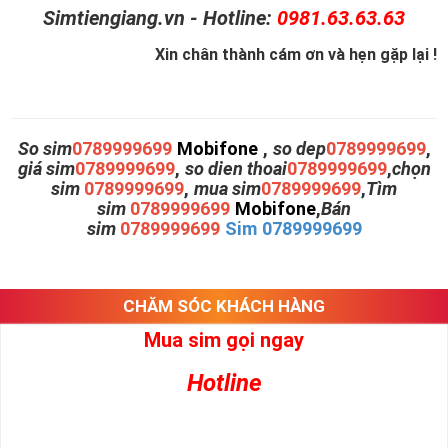
Simtiengiang.vn - Hotline:
0981.63.63.63
Xin chân thành cám ơn và hẹn gặp lại !
So sim
0789999699
Mobifone
,
so dep
0789999699
,
giá sim
0789999699
,
so dien thoai
0789999699
,
chọn
sim
0789999699
,
mua sim
0789999699
,
Tìm
sim
0789999699
Mobifone
,
Bán
sim
0789999699
Sim 0789999699
CHĂM SÓC KHÁCH HÀNG
Mua sim gọi ngay
Hotline